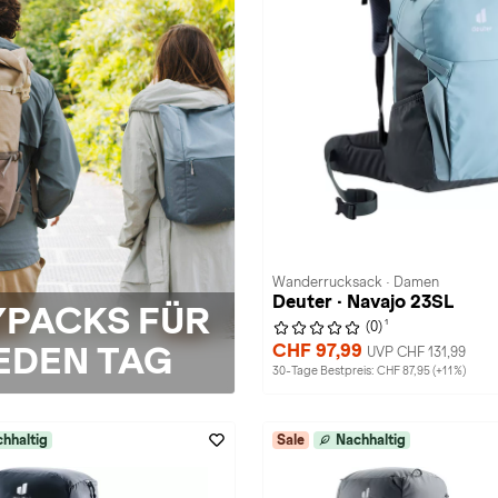
Wanderrucksack · Damen
Deuter · Navajo 23SL
YPACKS FÜR
1
(0)
EDEN TAG
CHF 97,99
UVP CHF 131,99
30-Tage Bestpreis: CHF 87,95 (+11%)
hhaltig
Sale
Nachhaltig