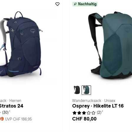
Nachhaltig
ack · Herren
Wanderrucksack · Unisex
Stratos 24
Osprey · Hikelite LT 16
1
1
(30)
(2)
99
CHF 80,00
UVP CHF 186,95