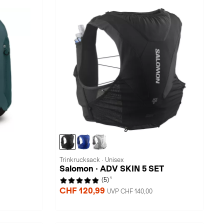
Trinkrucksack · Unisex
Salomon · ADV SKIN 5 SET
1
(5)
CHF 120,99
UVP CHF 140,00