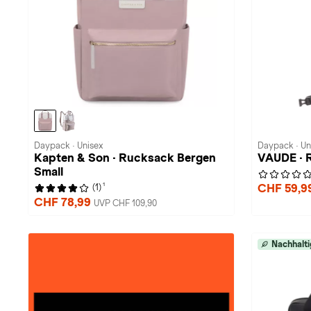
Daypack · Unisex
Daypack · Un
Kapten & Son · Rucksack Bergen
VAUDE · 
Small
1
CHF 59,9
(1)
CHF 78,99
UVP CHF 109,90
Nachhalti