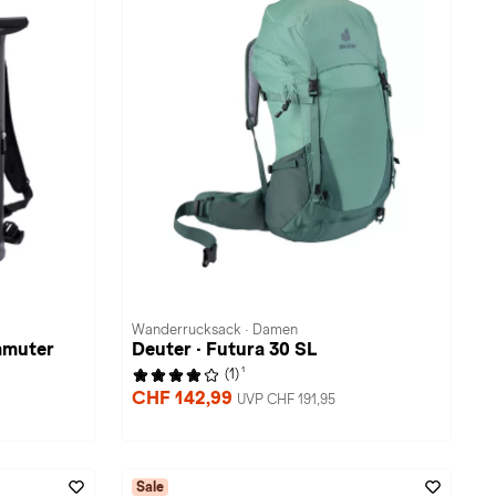
Wanderrucksack · Damen
mmuter
Deuter · Futura 30 SL
1
(1)
CHF 142,99
UVP CHF 191,95
Sale