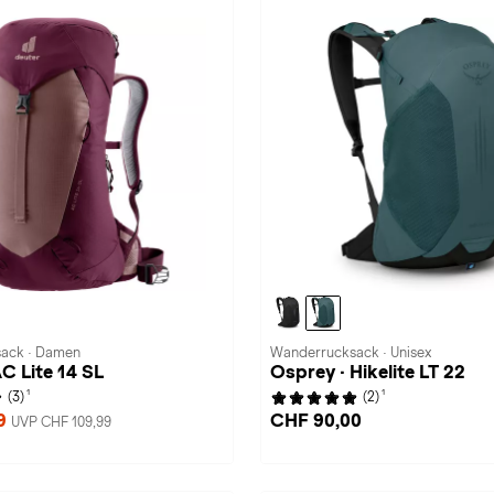
ack · Damen
Wanderrucksack · Unisex
AC Lite 14 SL
Osprey · Hikelite LT 22
1
1
(3)
(2)
99
CHF 90,00
UVP CHF 109,99