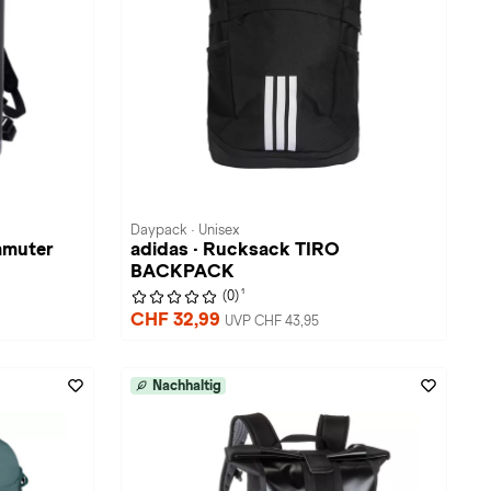
Daypack · Unisex
mmuter
adidas · Rucksack TIRO
BACKPACK
1
(0)
CHF 32,99
UVP CHF 43,95
Nachhaltig