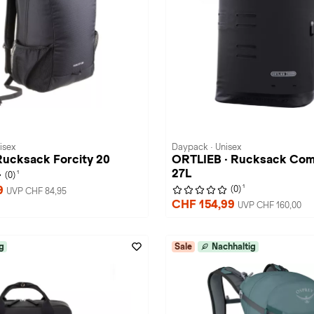
isex
Daypack · Unisex
Rucksack Forcity 20
ORTLIEB · Rucksack Co
27L
1
(0)
1
9
(0)
UVP CHF 84,95
CHF 154,99
UVP CHF 160,00
g
Sale
Nachhaltig