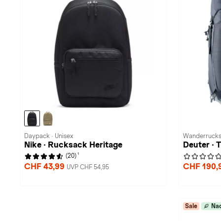
Daypack · Unisex
Wanderrucks
Nike · Rucksack Heritage
Deuter · T
1
(20)
CHF 43,99
CHF 190,
UVP CHF 54,95
Sale
Nac