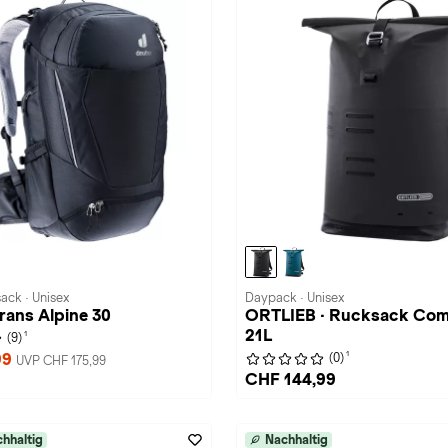
ack · Unisex
Daypack · Unisex
Trans Alpine 30
ORTLIEB · Rucksack Co
21L
1
(9)
1
99
(0)
UVP CHF 175,99
CHF 144,99
hhaltig
Nachhaltig