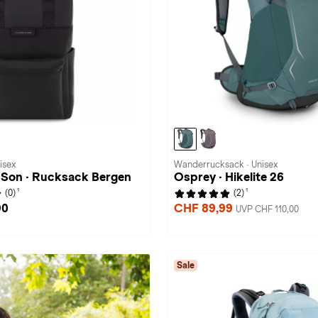
isex
Wanderrucksack · Unisex
 Son · Rucksack Bergen
Osprey · Hikelite 26
1
1
(0)
(2)
90
CHF 89,99
UVP CHF 110,00
Sale