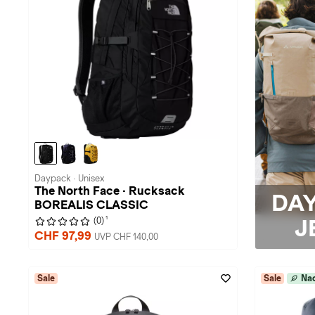
Daypack · Unisex
The North Face · Rucksack
DA
BOREALIS CLASSIC
1
J
(0)
CHF 97,99
UVP CHF 140,00
Sale
Sale
Nac