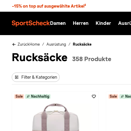
S
-15% on top auf ausgewählte Artikel²
p
r
n
Damen
Herren
Kinder
Ausr
g
S
e
p
z
o
u
r
Zurück
Home
Ausrüstung
Rucksäcke
m
t
Rucksäcke
H
S
358 Produkte
a
c
u
h
p
e
t
c
Filter & Kategorien
k
n
h
a
Sale
Nachhaltig
Sale
Nac
t