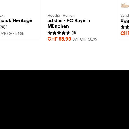
ex
Hoodie · Herren
Sand
ksack Heritage
adidas · FC Bayern
Ugg
München
1
(20)
1
CHF
(9)
UVP CHF 54,95
CHF 58,99
UVP CHF 98,95