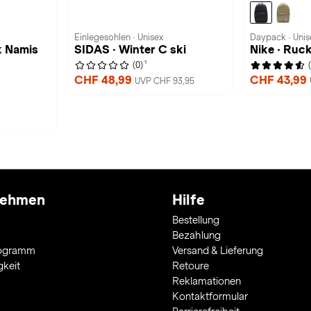
Einlegesohlen · Unisex
Daypack · Unis
k Namis
SIDAS · Winter C ski
Nike · Ruc
1
(0)
CHF 48,99
CHF 43,99
UVP CHF 93,95
nehmen
Hilfe
Bestellung
Bezahlung
rogramm
Versand & Lieferung
gkeit
Retoure
Reklamationen
Kontaktformular