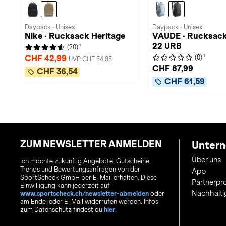
Daypack · Unisex
Daypack · Unisex
Nike · Rucksack Heritage
VAUDE · Rucksac
22 URB
1
(20)
1
CHF 42,99
(0)
UVP CHF 54,95
CHF 87,99
CHF 36,54
CHF 61,59
ZUM NEWSLETTER ANMELDEN
Unter
Über uns
Ich möchte zukünftig Angebote, Gutscheine,
Trends und Bewertungsanfragen von der
App
SportScheck GmbH per E-Mail erhalten. Diese
Partnerp
Einwilligung kann jederzeit auf
Nachhalti
www.sportscheck.ch/newsletter-abmelden
oder
am Ende jeder E-Mail widerrufen werden. Infos
zum Datenschutz findest du
hier
.