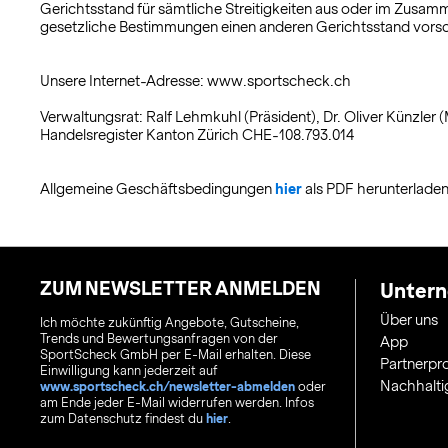
Gerichtsstand für sämtliche Streitigkeiten aus oder im Zusam
gesetzliche Bestimmungen einen anderen Gerichtsstand vorsc
Unsere Internet-Adresse: www.sportscheck.ch
Verwaltungsrat: Ralf Lehmkuhl (Präsident), Dr. Oliver Künzler (
Handelsregister Kanton Zürich CHE-108.793.014
Allgemeine Geschäftsbedingungen
hier
als PDF herunterladen
ZUM NEWSLETTER ANMELDEN
Unter
Über uns
Ich möchte zukünftig Angebote, Gutscheine,
Trends und Bewertungsanfragen von der
App
SportScheck GmbH per E-Mail erhalten. Diese
Partnerp
Einwilligung kann jederzeit auf
Nachhalti
www.sportscheck.ch/newsletter-abmelden
oder
am Ende jeder E-Mail widerrufen werden. Infos
zum Datenschutz findest du
hier
.