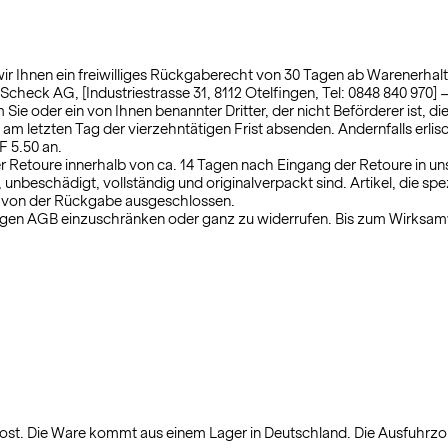
Ihnen ein freiwilliges Rückgaberecht von 30 Tagen ab Warenerhalt. N
eck AG, [Industriestrasse 31, 8112 Otelfingen, Tel: 0848 840 970] –
ie oder ein von Ihnen benannter Dritter, der nicht Beförderer ist, d
 am letzten Tag der vierzehntätigen Frist absenden. Andernfalls erli
F 5.50 an.
er Retoure innerhalb von ca. 14 Tagen nach Eingang der Retoure in u
zt, unbeschädigt, vollständig und originalverpackt sind. Artikel, die 
nd von der Rückgabe ausgeschlossen.
nftigen AGB einzuschränken oder ganz zu widerrufen. Bis zum Wirksa
 Post. Die Ware kommt aus einem Lager in Deutschland. Die Ausfuhrz