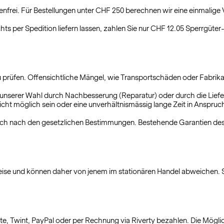
nfrei. Für Bestellungen unter CHF 250 berechnen wir eine einmalig
chts per Spedition liefern lassen, zahlen Sie nur CHF 12.05 Sperrgüter
 prüfen. Offensichtliche Mängel, wie Transportschäden oder Fabrikat
h unserer Wahl durch Nachbesserung (Reparatur) oder durch die Lief
icht möglich sein oder eine unverhältnismässig lange Zeit in Anspruc
ch nach den gesetzlichen Bestimmungen. Bestehende Garantien des He
ise und können daher von jenem im stationären Handel abweichen. Si
rte, Twint, PayPal oder per Rechnung via Riverty bezahlen. Die Mögl