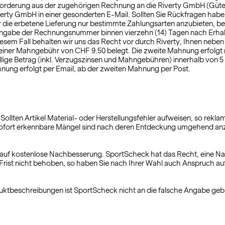
Forderung aus der zugehörigen Rechnung an die Riverty GmbH (Gütersl
rty GmbH in einer gesonderten E-Mail. Sollten Sie Rückfragen haben,
für die erbetene Lieferung nur bestimmte Zahlungsarten anzubieten, be
Angabe der Rechnungsnummer binnen vierzehn (14) Tagen nach Erhalt 
 In diesem Fall behalten wir uns das Recht vor durch Riverty, Ihnen
t einer Mahngebühr von CHF 9.50 belegt. Die zweite Mahnung erfolgt
ällige Betrag (inkl. Verzugszinsen und Mahngebühren) innerhalb von 
ung erfolgt per Email, ab der zweiten Mahnung per Post.
lt. Sollten Artikel Material- oder Herstellungsfehler aufweisen, so re
sofort erkennbare Mängel sind nach deren Entdeckung umgehend anz
h auf kostenlose Nachbesserung. SportScheck hat das Recht, eine 
r Frist nicht behoben, so haben Sie nach Ihrer Wahl auch Anspruch
oduktbeschreibungen ist SportScheck nicht an die falsche Angabe ge