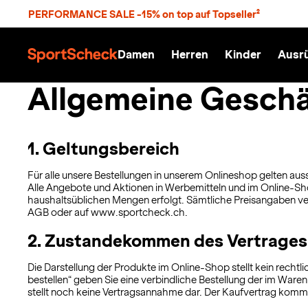
S
PERFORMANCE SALE -15% on top auf Topseller²
p
r
n
Damen
Herren
Kinder
Ausr
g
S
e
p
Allgemeine Gesch
z
o
u
r
m
t
H
S
a
c
1. Geltungsbereich
u
h
p
e
Für alle unsere Bestellungen in unserem Onlineshop gelten auss
t
c
Alle Angebote und Aktionen in Werbemitteln und im Online-Shop 
k
haushaltsüblichen Mengen erfolgt. Sämtliche Preisangaben ver
n
AGB oder auf
www.sportcheck.ch.
h
a
2. Zustandekommen des Vertrages
t
Die Darstellung der Produkte im Online-Shop stellt kein recht
bestellen“ geben Sie eine verbindliche Bestellung der im War
stellt noch keine Vertragsannahme dar. Der Kaufvertrag komm