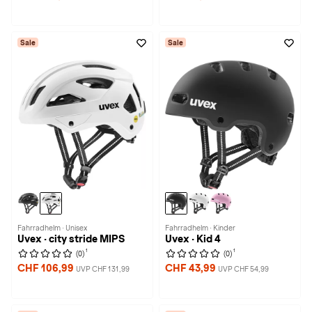
Sale
Sale
Fahrradhelm · Unisex
Fahrradhelm · Kinder
Uvex · city stride MIPS
Uvex · Kid 4
1
1
(0)
(0)
CHF 106,99
CHF 43,99
UVP CHF 131,99
UVP CHF 54,99