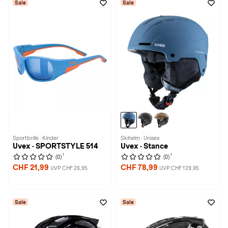
Sale
Sale
Sportbrille · Kinder
Skihelm · Unisex
Uvex · SPORTSTYLE 514
Uvex · Stance
1
1
(0)
(0)
CHF 21,99
CHF 78,99
UVP CHF 26,95
UVP CHF 129,95
Sale
Sale