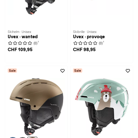
Skihelm · Unisex
Skibrille · Unisex
Uvex · wanted
Uvex · provoqe
1
1
(0)
(0)
CHF 109,95
CHF 98,95
Sale
Sale