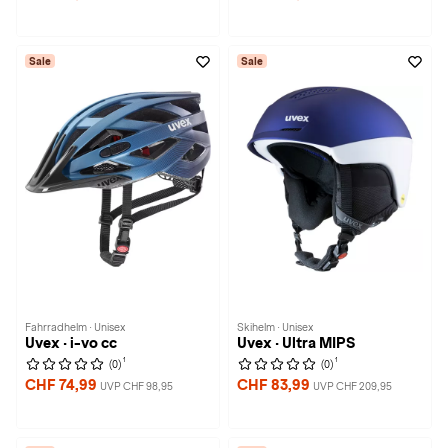
Sale
Sale
Fahrradhelm · Unisex
Skihelm · Unisex
Uvex · i-vo cc
Uvex · Ultra MIPS
1
1
(0)
(0)
CHF 74,99
CHF 83,99
UVP CHF 98,95
UVP CHF 209,95