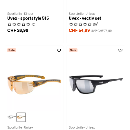
Sportbrille · Kinder
Sportbrille · Unisex
Uvex · sportstyle 515
Uvex · vectiv set
1
1
(0)
(0)
CHF 26,99
CHF 54,99
UVP CHF 76,99
Sale
Sale
Sportbrille · Unisex
Sportbrille · Unisex