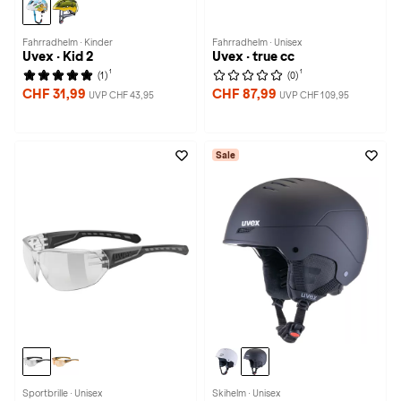
Fahrradhelm · Kinder
Fahrradhelm · Unisex
Uvex · Kid 2
Uvex · true cc
1
1
(1)
(0)
CHF 31,99
CHF 87,99
UVP CHF 43,95
UVP CHF 109,95
Sale
Sportbrille · Unisex
Skihelm · Unisex