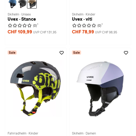
Skihelm · Unisex
Skihelm · Kinder
Uvex · Stance
Uvex · viti
1
1
(0)
(0)
CHF 109,99
CHF 78,99
UVP CHF 131,95
UVP CHF 98,95
Sale
Sale
Fahrradhelm · Kinder
Skihelm · Damen