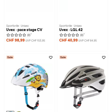
Sportbrille · Unisex
Sportbrille · Unisex
Uvex · pace stage CV
Uvex · LGL 42
1
1
(0)
(0)
CHF 98,99
CHF 40,99
UVP CHF 153,95
UVP CHF 64,95
Sale
Sale