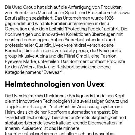
Die Uvex Group hat sich auf die Anfertigung von Produkten
zum Schutz des Menschen im Sport- und Freizeitbereich sowie
Berufsalltag spezialisiert. Das Unternehmen wurde 1926
gegründet und wird als Familienunternehmen in der 3.
Generation unter dem Leitbild "Protecting People" geführt. Die
hochwertigen und innovativen Kollektionen überzeugen mit
neusten Technologien, hohen Sicherheitsstandards und
professioneller Qualität. Uvex vereint drei verschiedene
Bereiche, die sich in die Uvex safety group, die Uvex sports
group inklusive Alpina und die Filtral GmbH, eine Fashion
Eyewear Marke, unterteilen. Das Sortiment umfasst Produkte
für den Winter-, Rad- und Reitsport sowie eine eigene
Kategorie namens "Eyewear".
Helmtechnologien von Uvex
Die Uvex Helme sind funktionale Bodyguards für deinen Kopf,
die mit innovativen Technologien für zuverlässigen Schutz und
Tragekomfort sorgen. "octo+" ist ein Anpassungssystem im
Helm, das sich deiner Kopfform automatisch anpasst. Die
"Hardshell Technology" beschert äußere Schlagfestigkeit und
stoßabsorbierende sowie kälteisolierende Eigenschaften im
Inneren. Außerdem ist das Helminnere
feuchtigkeitsabsorbierend, antiallergisch und waschbar,