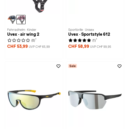
Fahrradhelm · Kinder
Sportbrille · Unisex
Uvex · air wing 2
Uvex · Sportstyle 612
1
1
(0)
(1)
CHF 53,99
CHF 58,99
UVP CHF 65,99
UVP CHF 99,95
Sale