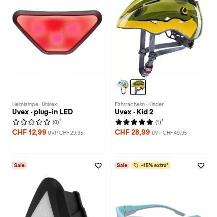
Helmlampe · Unisex
Fahrradhelm · Kinder
Uvex · plug-in LED
Uvex · Kid 2
1
1
(0)
(1)
CHF 12,99
CHF 28,99
UVP CHF 29,95
UVP CHF 49,95
Sale
Sale
-15% extra²