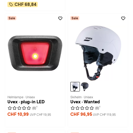
CHF 68,84
Sale
Sale
Helmlampe · Unisex
Skihelm · Unisex
Uvex · plug-in LED
Uvex · Wanted
1
1
(0)
(0)
CHF 10,99
CHF 96,95
UVP CHF 19,95
UVP CHF 119,95