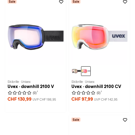
Sale
Sale
Skibrille · Unisex
Skibrille · Unisex
Uvex · downhill 2100 V
Uvex · downhill 2100 CV
1
1
(0)
(0)
CHF 130,99
CHF 97,99
UVP CHF 186,95
UVP CHF 142,95
Sale