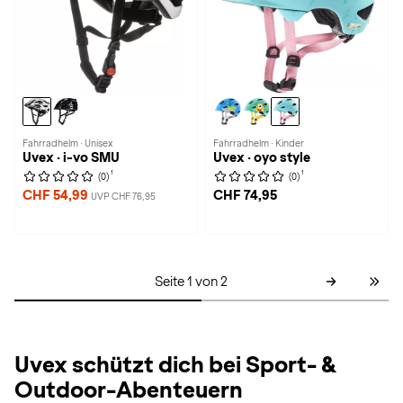
Fahrradhelm · Unisex
Fahrradhelm · Kinder
Uvex · i-vo SMU
Uvex · oyo style
1
1
(0)
(0)
CHF 54,99
CHF 74,95
UVP CHF 76,95
Seite 1 von 2
Uvex schützt dich bei Sport- &
Outdoor-Abenteuern