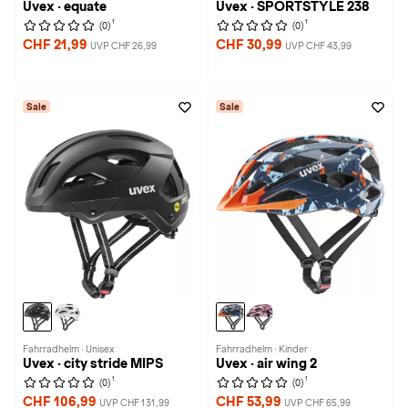
Uvex · equate
Uvex · SPORTSTYLE 238
1
1
(0)
(0)
CHF 21,99
CHF 30,99
UVP CHF 26,99
UVP CHF 43,99
Sale
Sale
Fahrradhelm · Unisex
Fahrradhelm · Kinder
Uvex · city stride MIPS
Uvex · air wing 2
1
1
(0)
(0)
CHF 106,99
CHF 53,99
UVP CHF 131,99
UVP CHF 65,99