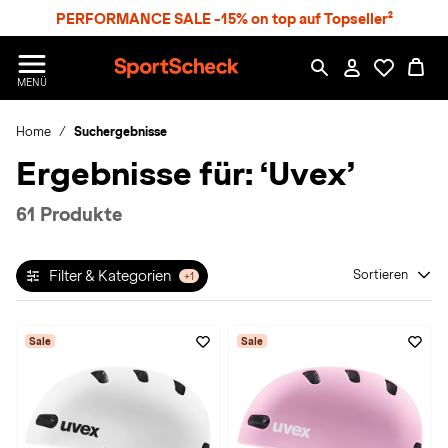
S
PERFORMANCE SALE -15% on top auf Topseller²
p
r
n
S
MENÜ
g
p
e
o
z
Home
Suchergebnisse
r
u
t
Ergebnisse für:
‘Uvex’
m
S
H
c
a
h
61 Produkte
u
e
p
c
t
k
Filter & Kategorien
Sortieren
+1
n
h
a
Sale
Sale
t