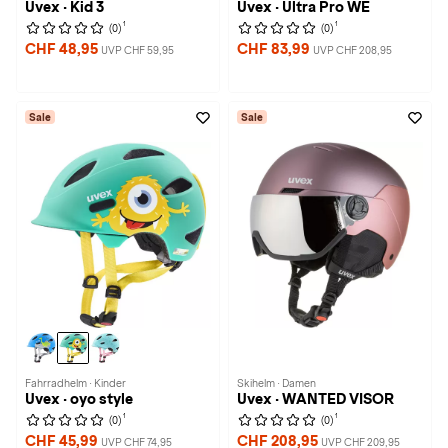
Uvex · Kid 3
Uvex · Ultra Pro WE
1
1
(0)
(0)
CHF 48,95
CHF 83,99
UVP CHF 59,95
UVP CHF 208,95
Sale
Sale
Fahrradhelm · Kinder
Skihelm · Damen
Uvex · oyo style
Uvex · WANTED VISOR
1
1
(0)
(0)
CHF 45,99
CHF 208,95
UVP CHF 74,95
UVP CHF 209,95