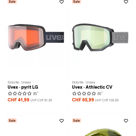
Sale
Sale
Skibrille · Unisex
Skibrille · Unisex
Uvex · pyrit LG
Uvex · Athlectic CV
1
1
(0)
(0)
CHF 41,99
CHF 65,99
UVP CHF 81,95
UVP CHF 109,95
Sale
Sale