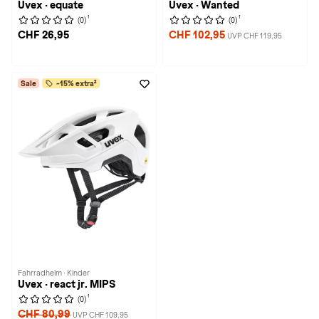
Uvex · equate
Uvex · Wanted
1
1
(0)
(0)
CHF 26,95
CHF 102,95
UVP CHF 119,95
Sale
-15% extra²
Fahrradhelm · Kinder
Uvex · react jr. MIPS
1
(0)
CHF 80,99
UVP CHF 109,95