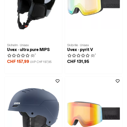
Skihelm · Unisex
Skibrille · Unisex
Uvex · ultra pure MIPS
Uvex · pyrit V
1
1
(0)
(0)
CHF 157,99
CHF 131,95
UVP CHF 197,95