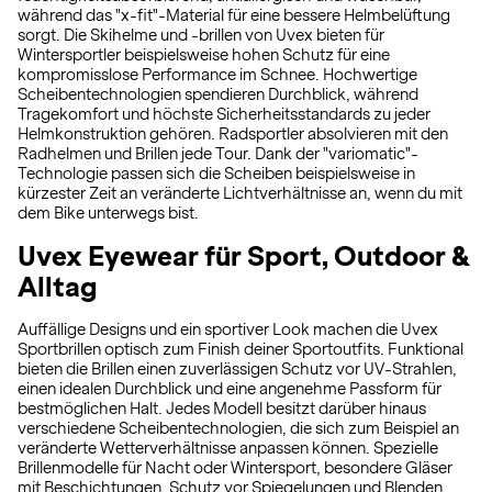
während das "x-fit"-Material für eine bessere Helmbelüftung
sorgt. Die Skihelme und -brillen von Uvex bieten für
Wintersportler beispielsweise hohen Schutz für eine
kompromisslose Performance im Schnee. Hochwertige
Scheibentechnologien spendieren Durchblick, während
Tragekomfort und höchste Sicherheitsstandards zu jeder
Helmkonstruktion gehören. Radsportler absolvieren mit den
Radhelmen und Brillen jede Tour. Dank der "variomatic"-
Technologie passen sich die Scheiben beispielsweise in
kürzester Zeit an veränderte Lichtverhältnisse an, wenn du mit
dem Bike unterwegs bist.
Uvex Eyewear für Sport, Outdoor &
Alltag
Auffällige Designs und ein sportiver Look machen die Uvex
Sportbrillen optisch zum Finish deiner Sportoutfits. Funktional
bieten die Brillen einen zuverlässigen Schutz vor UV-Strahlen,
einen idealen Durchblick und eine angenehme Passform für
bestmöglichen Halt. Jedes Modell besitzt darüber hinaus
verschiedene Scheibentechnologien, die sich zum Beispiel an
veränderte Wetterverhältnisse anpassen können. Spezielle
Brillenmodelle für Nacht oder Wintersport, besondere Gläser
mit Beschichtungen, Schutz vor Spiegelungen und Blenden