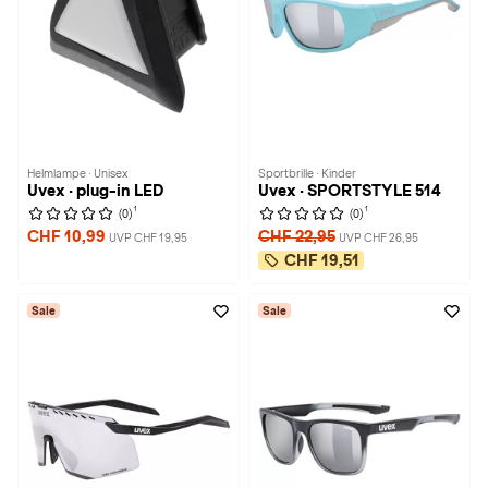
Helmlampe · Unisex
Sportbrille · Kinder
Uvex · plug-in LED
Uvex · SPORTSTYLE 514
1
1
(0)
(0)
CHF 10,99
CHF 22,95
UVP CHF 19,95
UVP CHF 26,95
CHF 19,51
Sale
Sale