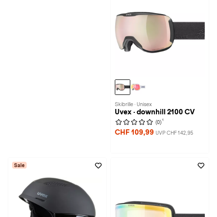
Skibrille · Unisex
Uvex · downhill 2100 CV
1
(0)
CHF 109,99
UVP CHF 142,95
Sale