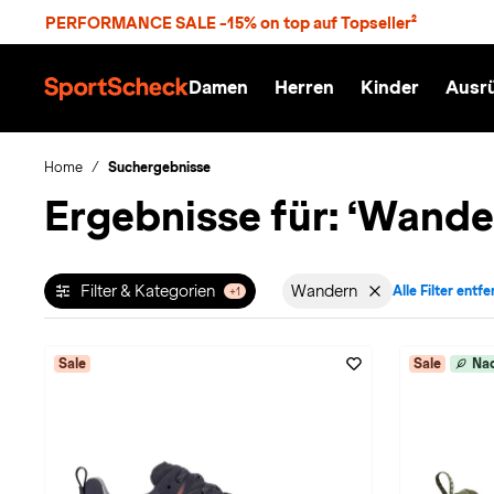
S
PERFORMANCE SALE -15% on top auf Topseller²
p
r
n
Damen
Herren
Kinder
Ausr
g
S
e
p
z
o
u
r
Home
Suchergebnisse
m
t
Ergebnisse für:
‘Wande
H
S
a
c
u
h
p
e
t
c
Filter & Kategorien
Wandern
Alle Filter entf
+1
Filter aktiv für Sporta
k
n
h
a
Sale
Sale
Nac
t