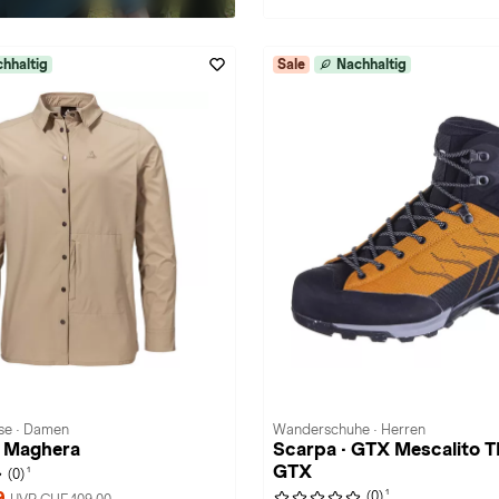
hhaltig
Sale
Nachhaltig
se · Damen
Wanderschuhe · Herren
· Maghera
Scarpa · GTX Mescalito T
GTX
1
(0)
1
9
(0)