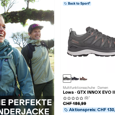
Back to Sport²
Multifunktionsschuhe · Damen
Lowa · GTX INNOX EVO II
1
(0)
NE PERFEKTE
CHF 186,99
NDERJACKE
Aktionspreis:
CHF 130