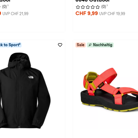
1
1
(0)
(0)
9
CHF 9,99
UVP CHF 21,99
UVP CHF 19,99
k to Sport²
Sale
Nachhaltig