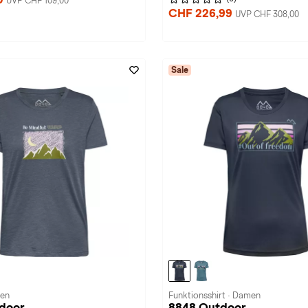
UVP CHF 109,00
CHF 226,99
UVP CHF 308,00
Sale
men
Funktionsshirt · Damen
door
8848 Outdoor