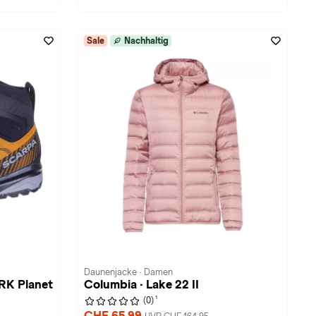
Sale
Nachhaltig
Daunenjacke · Damen
RK Planet
Columbia · Lake 22 II
1
(0)
CHF 65,99