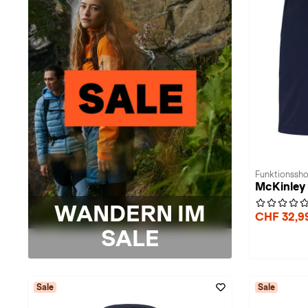
Funktionssho
McKinley 
WANDERN IM
CHF 32,9
SALE
Sale
Sale