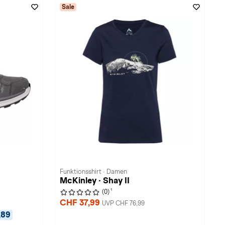
Sale
Funktionsshirt · Damen
McKinley · Shay II
1
(0)
CHF 37,99
UVP CHF 76,99
,89