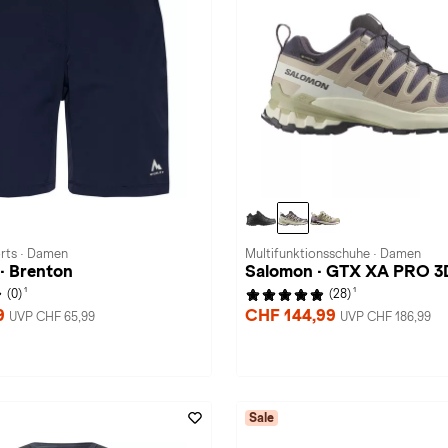
rts · Damen
Multifunktionsschuhe · Damen
· Brenton
Salomon · GTX XA PRO 3
1
1
(0)
(28)
9
CHF 144,99
UVP CHF 65,99
UVP CHF 186,99
Sale