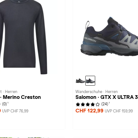
t · Herren
Wanderschuhe · Herren
· Merino Creston
Salomon · GTX X ULTRA 
1
1
(0)
(24)
9
CHF 122,99
UVP CHF 76,99
UVP CHF 159,99