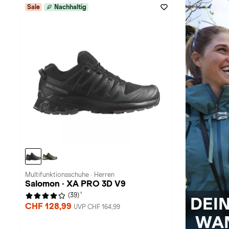
Sale
Nachhaltig
Multifunktionsschuhe · Herren
Salomon · XA PRO 3D V9
1
(39)
DEI
CHF 128,99
UVP CHF 164,99
WA