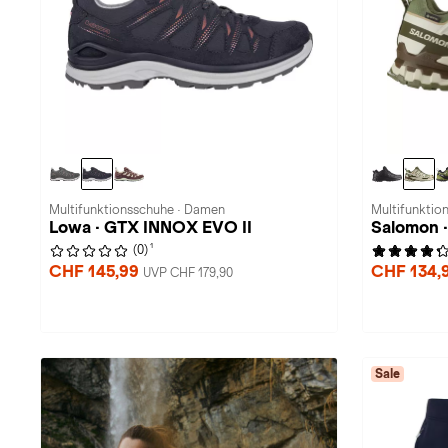
Multifunktionsschuhe · Damen
Multifunktio
Lowa · GTX INNOX EVO II
Salomon 
1
(0)
CHF 145,99
CHF 134,
UVP CHF 179,90
Sale