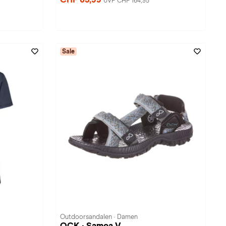
UVP CHF 164,95
Sale
Outdoorsandalen · Damen
OCK · Samoa V