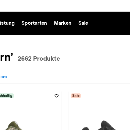
üstung
Sportarten
Marken
Sale
rn’
2662 Produkte
ernen
rt: Wandern entfernen
hhaltig
Sale