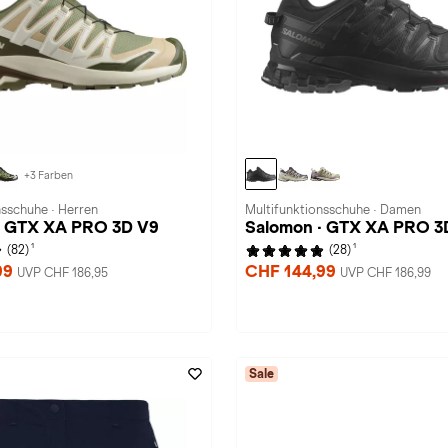
+3 Farben
nsschuhe · Herren
Multifunktionsschuhe · Damen
· GTX XA PRO 3D V9
Salomon · GTX XA PRO 3
1
1
(82)
(28)
99
CHF 144,99
UVP CHF 186,95
UVP CHF 186,99
Sale