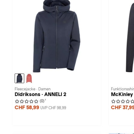
Fleecejacke · Damen
Funktionsshir
Didriksons · ANNELI 2
McKinley 
1
(0)
CHF 58,99
CHF 37,9
UVP CHF 98,99