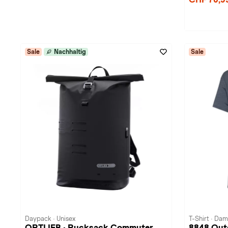
Sale
Nachhaltig
Sale
Daypack · Unisex
T-Shirt · Da
ORTLIEB · Rucksack Commuter
8848 Out