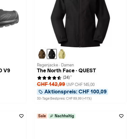
Regenjacke · Damen
D V9
The North Face · QUEST
1
(24)
CHF 142,99
UVP CHF 145,00
Aktionspreis:
CHF 100,09
30-Tage Bestpreis: CHF 89,99 (+11%)
Sale
Nachhaltig