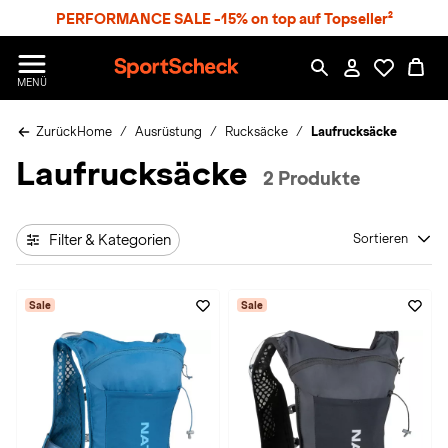
S
PERFORMANCE SALE -15% on top auf Topseller²
p
r
n
S
MENÜ
g
p
e
o
z
Zurück
Home
Ausrüstung
Rucksäcke
Laufrucksäcke
r
u
t
Laufrucksäcke
m
S
2 Produkte
H
c
a
h
u
e
p
Filter & Kategorien
Sortieren
c
t
k
n
Sale
Sale
h
a
t