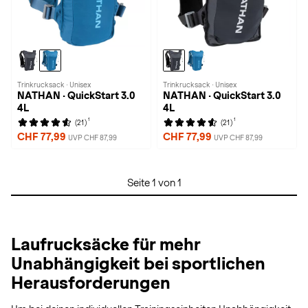
Trinkrucksack · Unisex
Trinkrucksack · Unisex
NATHAN · QuickStart 3.0
NATHAN · QuickStart 3.0
4L
4L
1
1
(21)
(21)
CHF 77,99
CHF 77,99
UVP CHF 87,99
UVP CHF 87,99
Seite 1 von 1
Laufrucksäcke für mehr
Unabhängigkeit bei sportlichen
Herausforderungen