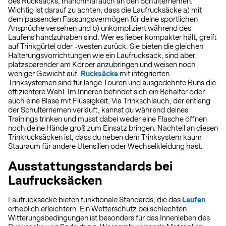
des Rucksacks, manchmal auch an den Schulterriemen.
Wichtig ist darauf zu achten, dass die Laufrucksäcke a) mit
dem passenden Fassungsvermögen für deine sportlichen
Ansprüche versehen und b) unkompliziert während des
Laufens handzuhaben sind. Wer es lieber kompakter hält, greift
auf Trinkgürtel oder -westen zurück. Sie bieten die gleichen
Halterungsvorrichtungen wie ein Laufrucksack, sind aber
platzsparender am Körper anzubringen und weisen noch
weniger Gewicht auf.
Rucksäcke
mit integrierten
Trinksystemen sind für lange Touren und ausgedehnte Runs die
effizientere Wahl. Im Inneren befindet sich ein Behälter oder
auch eine Blase mit Flüssigkeit. Via Trinkschlauch, der entlang
der Schulterriemen verläuft, kannst du während deines
Trainings trinken und musst dabei weder eine Flasche öffnen
noch deine Hände groß zum Einsatz bringen. Nachteil an diesen
Trinkrucksäcken ist, dass du neben dem Trinksystem kaum
Stauraum für andere Utensilien oder Wechselkleidung hast.
Ausstattungsstandards bei
Laufrucksäcken
Laufrucksäcke bieten funktionale Standards, die das
Laufen
erheblich erleichtern. Ein Wetterschutz bei schlechten
Witterungsbedingungen ist besonders für das Innenleben des