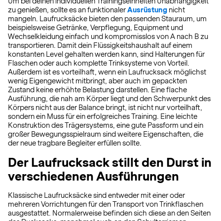
Um bei deinen individuellen Trainingseinheiten Unabhängigkeit
zu genießen, sollte es an funktionaler
Ausrüstung
nicht
mangeln. Laufrucksäcke bieten den passenden Stauraum, um
beispielsweise Getränke, Verpflegung, Equipment und
Wechselkleidung einfach und kompromisslos von A nach B zu
transportieren. Damit dein Flüssigkeitshaushalt auf einem
konstanten Level gehalten werden kann, sind Halterungen für
Flaschen oder auch komplette Trinksysteme von Vorteil.
Außerdem ist es vorteilhaft, wenn ein Laufrucksack möglichst
wenig Eigengewicht mitbringt, aber auch im gepackten
Zustand keine erhöhte Belastung darstellen. Eine flache
Ausführung, die nah am Körper liegt und den Schwerpunkt des
Körpers nicht aus der Balance bringt, ist nicht nur vorteilhaft,
sondern ein Muss für ein erfolgreiches Training. Eine leichte
Konstruktion des Trägersystems, eine gute Passform und ein
großer Bewegungsspielraum sind weitere Eigenschaften, die
der neue tragbare Begleiter erfüllen sollte.
Der Laufrucksack stillt den Durst in
verschiedenen Ausführungen
Klassische Laufrucksäcke sind entweder mit einer oder
mehreren Vorrichtungen für den Transport von Trinkflaschen
ausgestattet. Normalerweise befinden sich diese an den Seiten