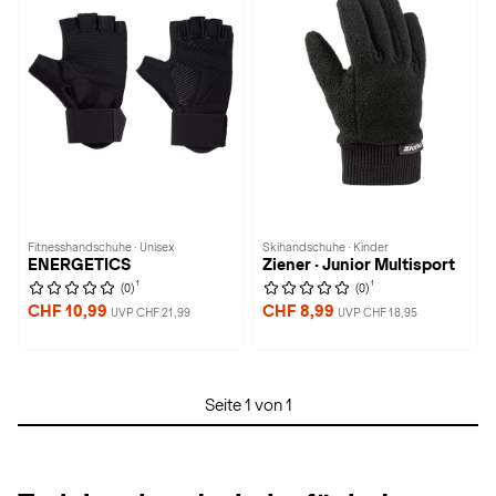
Fitnesshandschuhe · Unisex
Skihandschuhe · Kinder
ENERGETICS
Ziener · Junior Multisport
1
1
(0)
(0)
CHF 10,99
CHF 8,99
UVP CHF 21,99
UVP CHF 18,95
Seite 1 von 1