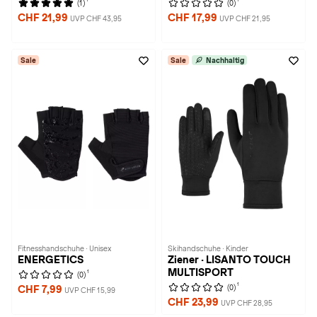
(1)
(0)
CHF 21,99
CHF 17,99
UVP CHF 43,95
UVP CHF 21,95
Sale
Sale
Nachhaltig
Fitnesshandschuhe · Unisex
Skihandschuhe · Kinder
ENERGETICS
Ziener · LISANTO TOUCH
MULTISPORT
1
(0)
1
(0)
CHF 7,99
UVP CHF 15,99
CHF 23,99
UVP CHF 28,95