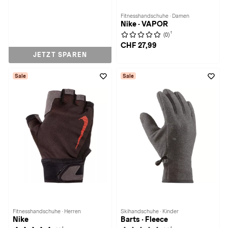
Fitnesshandschuhe · Damen
Nike · VAPOR
1
(0)
CHF 27,99
JETZT SPAREN
Sale
Sale
Fitnesshandschuhe · Herren
Skihandschuhe · Kinder
Nike
Barts · Fleece
1
1