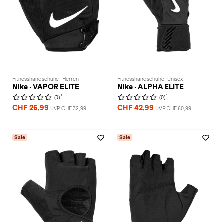
Fitnesshandschuhe · Herren
Fitnesshandschuhe · Unisex
Nike · VAPOR ELITE
Nike · ALPHA ELITE
1
1
(0)
(0)
CHF 26,99
CHF 42,99
UVP CHF 32,99
UVP CHF 60,99
Sale
Sale