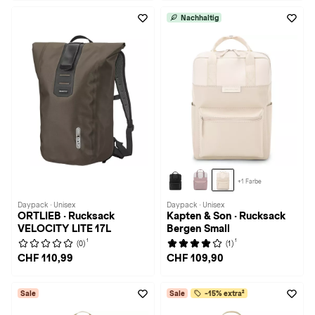
Nachhaltig
+1 Farbe
Daypack · Unisex
Daypack · Unisex
ORTLIEB · Rucksack
Kapten & Son · Rucksack
VELOCITY LITE 17L
Bergen Small
1
1
(0)
(1)
CHF 110,99
CHF 109,90
Sale
Sale
-15% extra²