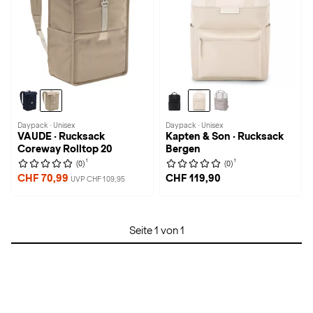
Daypack · Unisex
Daypack · Unisex
VAUDE · Rucksack
Kapten & Son · Rucksack
Coreway Rolltop 20
Bergen
1
1
(0)
(0)
CHF 70,99
CHF 119,90
UVP CHF 109,95
Seite 1 von 1