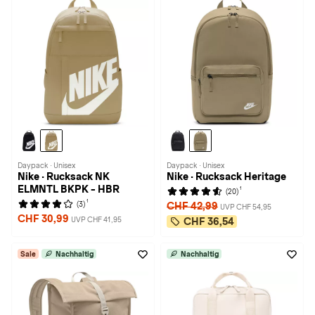
Daypack · Unisex
Daypack · Unisex
Nike · Rucksack NK
Nike · Rucksack Heritage
ELMNTL BKPK - HBR
1
(20)
1
(3)
CHF 42,99
UVP CHF 54,95
CHF 30,99
UVP CHF 41,95
CHF 36,54
Sale
Nachhaltig
Nachhaltig