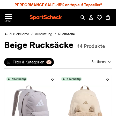
S
PERFORMANCE SALE -15% on top auf Topseller²
p
r
n
S
MENÜ
g
p
e
o
z
Zurück
Home
Ausrüstung
Rucksäcke
r
u
t
Beige Rucksäcke
m
S
14 Produkte
H
c
a
h
u
e
p
Filter & Kategorien
Sortieren
+1
c
t
k
n
Nachhaltig
Nachhaltig
h
a
t