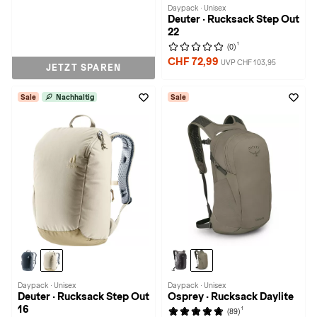
Daypack · Unisex
Deuter · Rucksack Step Out
22
1
(0)
CHF 72,99
UVP CHF 103,95
JETZT SPAREN
Sale
Nachhaltig
Sale
Daypack · Unisex
Daypack · Unisex
Deuter · Rucksack Step Out
Osprey · Rucksack Daylite
16
1
(89)