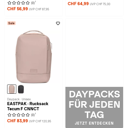
1
(0)
CHF 64,99
UVP CHF 75,00
CHF 56,99
UVP CHF 87,95
Sale
DAYPACKS
Daypack · Unisex
FÜR JEDEN
EASTPAK · Rucksack
Tecum F CNNCT
TAG
1
(0)
CHF 83,99
UVP CHF 120,95
JETZT ENTDECKEN