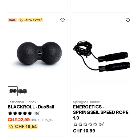
Sale
-15% extra²
Faszienball · Unisex
Springseil · Unisex
BLACKROLL · DuoBall
ENERGETICS ·
SPRINGSEIL SPEED ROPE
1
(15)
1.0
CHF 22,99
UVP CHF 27,95
1
(0)
CHF 19,54
CHF 10,99