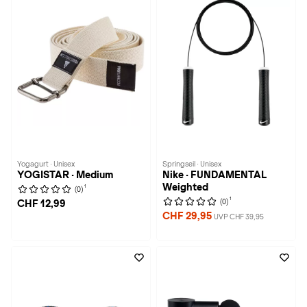
Yogagurt · Unisex
Springseil · Unisex
YOGISTAR · Medium
Nike · FUNDAMENTAL
Weighted
1
(0)
1
(0)
CHF 12,99
CHF 29,95
UVP CHF 39,95