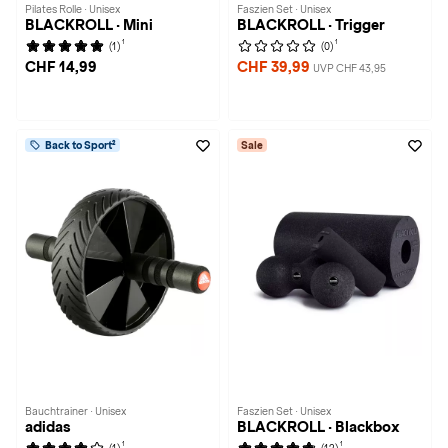
Pilates Rolle · Unisex
Faszien Set · Unisex
BLACKROLL · Mini
BLACKROLL · Trigger
1
1
(1)
(0)
CHF 14,99
CHF 39,99
UVP CHF 43,95
Back to Sport²
Sale
Bauchtrainer · Unisex
Faszien Set · Unisex
adidas
BLACKROLL · Blackbox
1
1