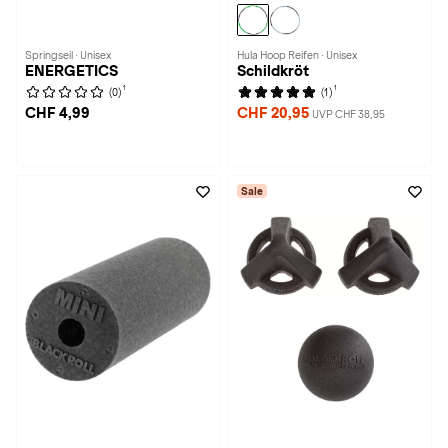
Springseil · Unisex
Hula Hoop Reifen · Unisex
ENERGETICS
Schildkröt
1
1
(0)
(1)
CHF 4,99
CHF 20,95
UVP CHF 38,95
Sale