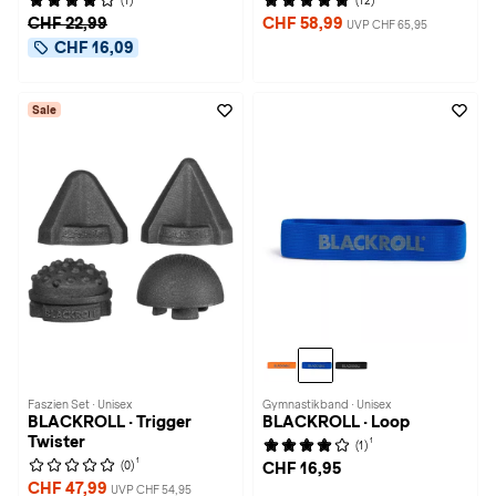
(1)
(12)
CHF 22,99
CHF 58,99
UVP CHF 65,95
CHF 16,09
Sale
Faszien Set · Unisex
Gymnastikband · Unisex
BLACKROLL · Trigger
BLACKROLL · Loop
Twister
1
(1)
1
(0)
CHF 16,95
CHF 47,99
UVP CHF 54,95