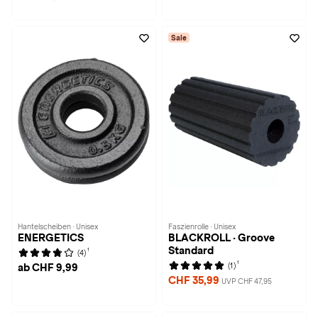
Sale
Hantelscheiben · Unisex
Faszienrolle · Unisex
ENERGETICS
BLACKROLL · Groove
Standard
1
(4)
1
(1)
ab CHF 9,99
CHF 35,99
UVP CHF 47,95