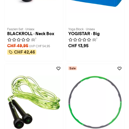
Faszien Set · Unisex
Yoga Block · Unisex
BLACKROLL · Neck Box
YOGISTAR · Big
1
1
(0)
(0)
CHF 49,95
CHF 13,95
UVP CHF 54,95
CHF 42,46
Sale