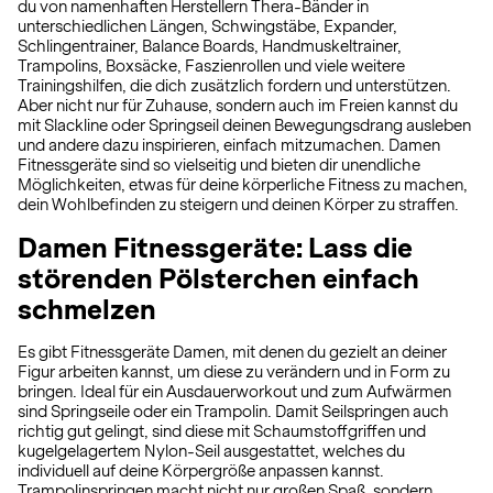
du von namenhaften Herstellern Thera-Bänder in
unterschiedlichen Längen, Schwingstäbe, Expander,
Schlingentrainer, Balance Boards, Handmuskeltrainer,
Trampolins, Boxsäcke, Faszienrollen und viele weitere
Trainingshilfen, die dich zusätzlich fordern und unterstützen.
Aber nicht nur für Zuhause, sondern auch im Freien kannst du
mit Slackline oder Springseil deinen Bewegungsdrang ausleben
und andere dazu inspirieren, einfach mitzumachen. Damen
Fitnessgeräte sind so vielseitig und bieten dir unendliche
Möglichkeiten, etwas für deine körperliche Fitness zu machen,
dein Wohlbefinden zu steigern und deinen Körper zu straffen.
Damen Fitnessgeräte: Lass die
störenden Pölsterchen einfach
schmelzen
Es gibt Fitnessgeräte Damen, mit denen du gezielt an deiner
Figur arbeiten kannst, um diese zu verändern und in Form zu
bringen. Ideal für ein Ausdauerworkout und zum Aufwärmen
sind Springseile oder ein Trampolin. Damit Seilspringen auch
richtig gut gelingt, sind diese mit Schaumstoffgriffen und
kugelgelagertem Nylon-Seil ausgestattet, welches du
individuell auf deine Körpergröße anpassen kannst.
Trampolinspringen macht nicht nur großen Spaß, sondern