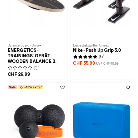
Balance Board · Unisex
Liegestützgriffe · Unisex
ENERGETICS ·
Nike · Push Up Grip 3.0
TRAININGS-GERÄT
1
(3)
WOODEN BALANCE B.
CHF 35,99
UVP CHF 40,99
1
(0)
CHF 26,99
Sale
-15% extra²