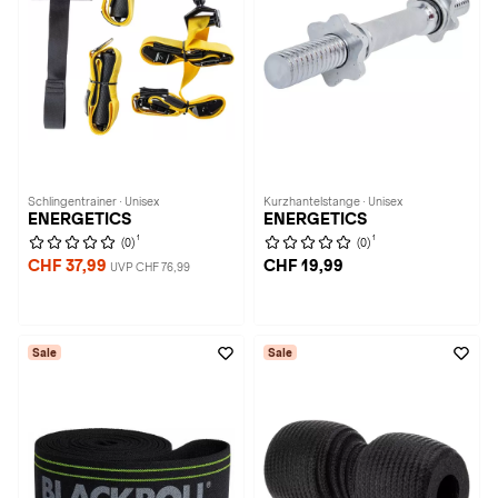
Schlingentrainer · Unisex
Kurzhantelstange · Unisex
ENERGETICS
ENERGETICS
1
1
(0)
(0)
CHF 37,99
CHF 19,99
UVP CHF 76,99
Sale
Sale