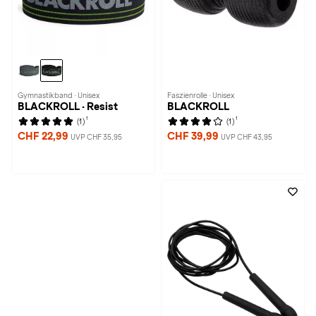
Gymnastikband · Unisex
Faszienrolle · Unisex
BLACKROLL · Resist
BLACKROLL
1
1
(1)
(1)
CHF 22,99
CHF 39,99
UVP CHF 35,95
UVP CHF 43,95