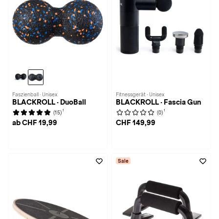
Faszienball · Unisex
Fitnessgerät · Unisex
BLACKROLL · DuoBall
BLACKROLL · Fascia Gun
1
1
(15)
(0)
ab CHF 19,99
CHF 149,99
Sale