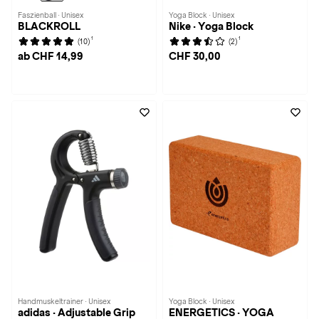
Faszienball · Unisex
Yoga Block · Unisex
BLACKROLL
Nike · Yoga Block
1
1
(10)
(2)
ab CHF 14,99
CHF 30,00
Handmuskeltrainer · Unisex
Yoga Block · Unisex
adidas · Adjustable Grip
ENERGETICS · YOGA