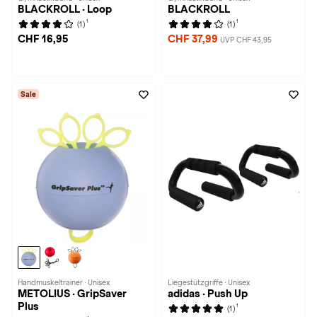
BLACKROLL · Loop
BLACKROLL
1
1
(1)
(1)
CHF 16,95
CHF 37,99
UVP CHF 43,95
Sale
Handmuskeltrainer · Unisex
Liegestützgriffe · Unisex
METOLIUS · GripSaver
adidas · Push Up
Plus
1
(1)