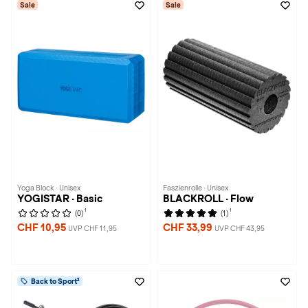
Sale
Sale
Yoga Block · Unisex
Faszienrolle · Unisex
YOGISTAR · Basic
BLACKROLL · Flow
1
1
(0)
(1)
CHF 10,95
CHF 33,99
UVP CHF 11,95
UVP CHF 43,95
Back to Sport²