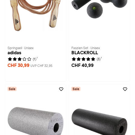
Springseil · Unisex
Faszien Set · Unisex
adidas
BLACKROLL
1
1
(1)
(3)
CHF 30,99
CHF 40,99
UVP CHF 32,95
Sale
Sale