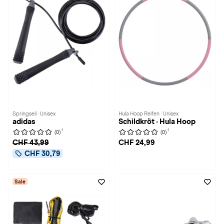
Springseil · Unisex
Hula Hoop Reifen · Unisex
adidas
Schildkröt · Hula Hoop
1
1
(0)
(0)
CHF 43,99
CHF 24,99
CHF 30,79
Sale