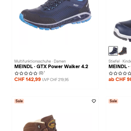
Multifunktionsschuhe · Damen
Stiefel · Kind
MEINDL · GTX Power Walker 4.2
MEINDL ·
1
(0)
CHF 142,99
ab CHF 9
UVP CHF 219,95
Sale
Sale