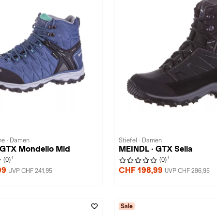
e · Damen
Stiefel · Damen
 GTX Mondello Mid
MEINDL · GTX Sella
1
1
(0)
(0)
99
CHF 198,99
UVP CHF 241,95
UVP CHF 296,95
Sale