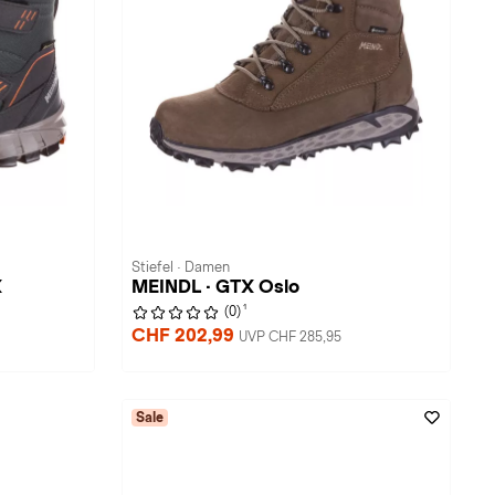
Stiefel · Damen
X
MEINDL · GTX Oslo
1
(0)
CHF 202,99
UVP CHF 285,95
Sale