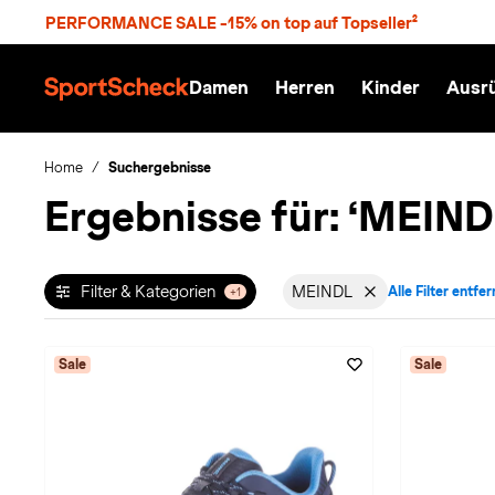
S
PERFORMANCE SALE -15% on top auf Topseller²
p
r
n
Damen
Herren
Kinder
Ausr
g
S
e
p
z
o
u
r
Home
Suchergebnisse
m
t
Ergebnisse für:
‘MEIND
H
S
a
c
u
h
p
e
t
c
Filter & Kategorien
MEINDL
Alle Filter entfe
+1
Filter aktiv für Marke
k
n
h
a
Sale
Sale
t