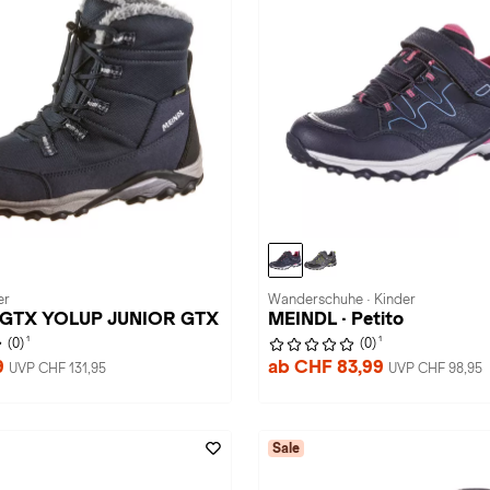
er
Wanderschuhe · Kinder
 GTX YOLUP JUNIOR GTX
MEINDL · Petito
1
1
(0)
(0)
9
ab CHF 83,99
UVP CHF 131,95
UVP CHF 98,95
Sale