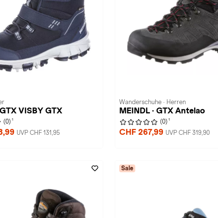
er
Wanderschuhe · Herren
 GTX VISBY GTX
MEINDL · GTX Antelao
1
1
(0)
(0)
8,99
CHF 267,99
UVP CHF 131,95
UVP CHF 319,90
Sale