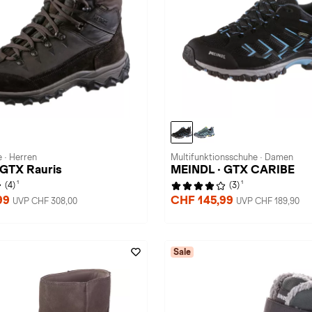
 · Herren
Multifunktionsschuhe · Damen
 GTX Rauris
MEINDL · GTX CARIBE
1
1
(4)
(3)
99
CHF 145,99
UVP CHF 308,00
UVP CHF 189,90
Sale