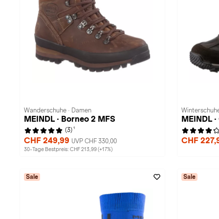
Wanderschuhe · Damen
Winterschuhe
MEINDL · Borneo 2 MFS
MEINDL ·
1
(3)
CHF 249,99
CHF 227,
UVP CHF 330,00
30-Tage Bestpreis: CHF 213,99 (+17%)
Sale
Sale