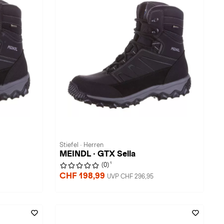
Stiefel · Herren
MEINDL · GTX Sella
1
(0)
CHF 198,99
UVP CHF 296,95