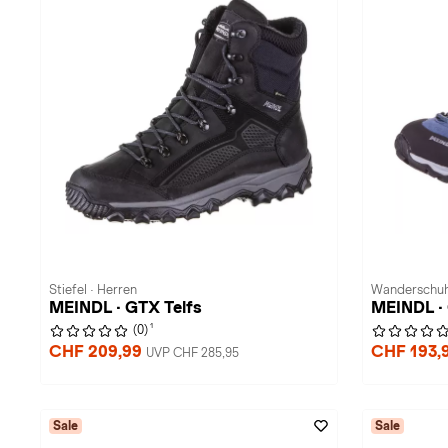
Stiefel · Herren
Wanderschuh
MEINDL · GTX Telfs
MEINDL ·
1
(0)
CHF 209,99
CHF 193,
UVP CHF 285,95
Sale
Sale