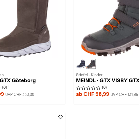
men
Stiefel · Kinder
 GTX Göteborg
MEINDL · GTX VISBY GT
1
1
(0)
(0)
99
ab CHF 98,99
UVP CHF 330,00
UVP CHF 131,95