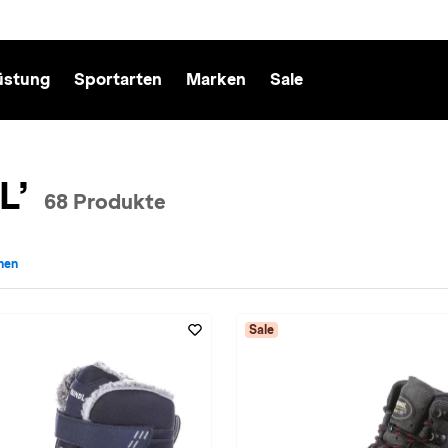
üstung
Sportarten
Marken
Sale
L’
68 Produkte
rnen
: MEINDL entfernen
Sale