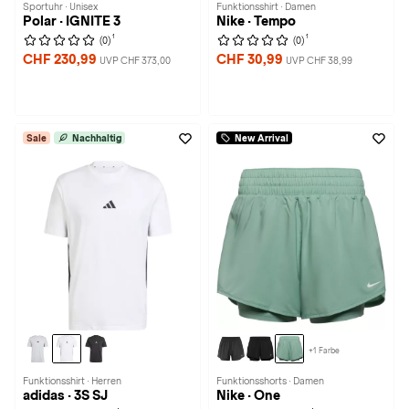
Sportuhr · Unisex
Funktionsshirt · Damen
Polar · IGNITE 3
Nike · Tempo
1
1
(0)
(0)
CHF 230,99
CHF 30,99
UVP CHF 373,00
UVP CHF 38,99
Sale
Nachhaltig
New Arrival
+1 Farbe
Funktionsshirt · Herren
Funktionsshorts · Damen
adidas · 3S SJ
Nike · One