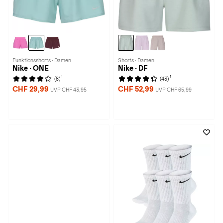
Funktionsshorts · Damen
Shorts · Damen
Nike · ONE
Nike · DF
1
1
(8)
(43)
CHF 29,99
CHF 52,99
UVP CHF 43,95
UVP CHF 65,99