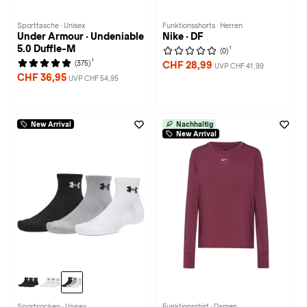
Sporttasche · Unisex
Funktionsshorts · Herren
Under Armour · Undeniable
Nike · DF
5.0 Duffle-M
1
(0)
1
(375)
CHF 28,99
UVP CHF 41,99
CHF 36,95
UVP CHF 54,95
New Arrival
Nachhaltig
New Arrival
Sportsocken · Unisex
Funktionsshirt · Damen