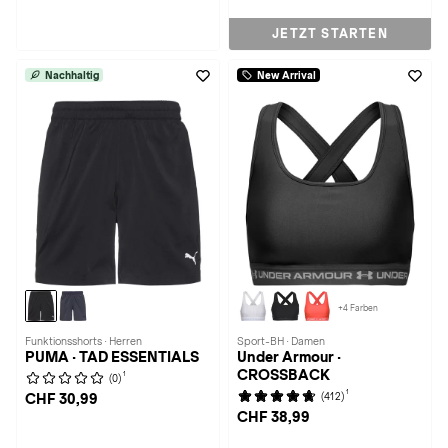
JETZT STARTEN
Nachhaltig
New Arrival
+4 Farben
Funktionsshorts · Herren
Sport-BH · Damen
PUMA · TAD ESSENTIALS
Under Armour ·
CROSSBACK
1
(0)
1
(412)
CHF 30,99
CHF 38,99