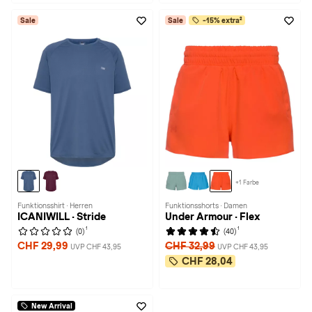
Sale
Sale
-15% extra²
+1 Farbe
Funktionsshirt · Herren
Funktionsshorts · Damen
ICANIWILL · Stride
Under Armour · Flex
1
1
(0)
(40)
CHF 29,99
CHF 32,99
UVP CHF 43,95
UVP CHF 43,95
CHF 28,04
New Arrival