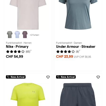
+2 Farben
Funktionsshirt · Herren
Funktionsshirt · Damen
Nike · Primary
Under Armour · Streaker
1
1
(63)
(9)
CHF 54,99
CHF 23,99
UVP CHF 38,95
New Arrival
New Arrival