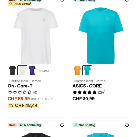
-15% extra²
+1 Farbe
Funktionsshirt · Damen
Funktionsshirt · Herren
On · Core-T
ASICS · CORE
1
1
(0)
(29)
CHF 56,99
CHF 30,99
UVP CHF 65,99
CHF 48,44
Sale
Nachhaltig
Nachhaltig