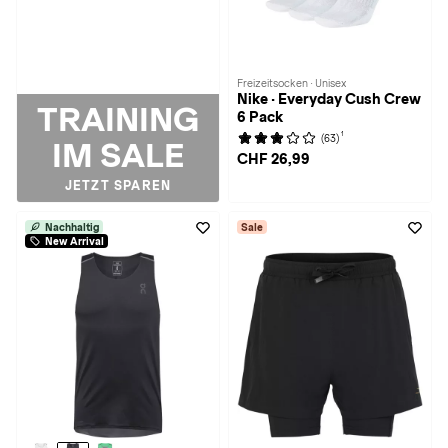
Freizeitsocken · Unisex
Nike · Everyday Cush Crew
TRAINING
6 Pack
1
(63)
IM SALE
CHF 26,99
JETZT SPAREN
Nachhaltig
Sale
New Arrival