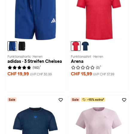
Funktionsshorts · Herren
Funktionsshirt · Herren
adidas · 3 Streifen Chelsea
Arena
1
1
(160)
(0)
CHF 19,99
CHF 15,99
UVP CHF 30,99
UVP CHF 37,99
Sale
Sale
-15% extra²