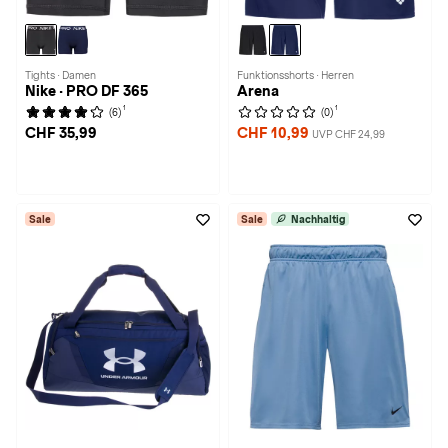
Tights · Damen
Funktionsshorts · Herren
Nike · PRO DF 365
Arena
1
1
(6)
(0)
CHF 35,99
CHF 10,99
UVP CHF 24,99
Sale
Sale
Nachhaltig