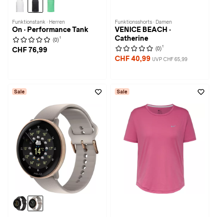
Funktionstank · Herren
Funktionsshorts · Damen
On · Performance Tank
VENICE BEACH ·
Catherine
1
(0)
1
(0)
CHF 76,99
CHF 40,99
UVP CHF 65,99
Sale
Sale