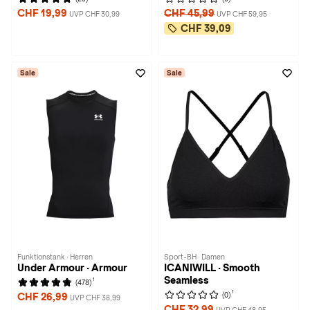
CHF 19,99
CHF 45,99
UVP CHF 30,99
UVP CHF 59,95
CHF 39,09
Sale
Sale
Funktionstank · Herren
Sport-BH · Damen
Under Armour · Armour
ICANIWILL · Smooth
Seamless
1
(478)
1
(0)
CHF 26,99
UVP CHF 38,99
CHF 32,99