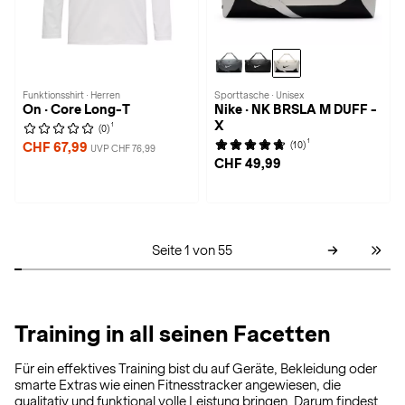
Funktionsshirt · Herren
Sporttasche · Unisex
On · Core Long-T
Nike · NK BRSLA M DUFF -
X
1
(0)
1
(10)
CHF 67,99
UVP CHF 76,99
CHF 49,99
Seite 1 von 55
Training in all seinen Facetten
Für ein effektives Training bist du auf Geräte, Bekleidung oder
smarte Extras wie einen Fitnesstracker angewiesen, die
qualitativ und funktional volle Leistung bringen. Darum findest