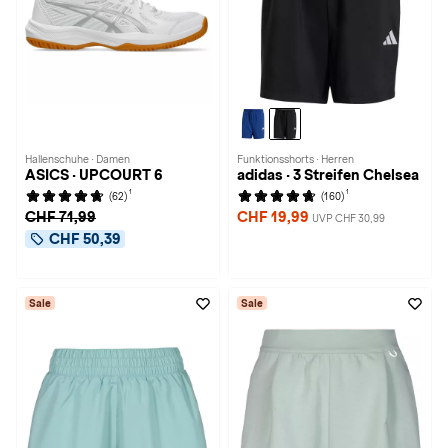
Hallenschuhe · Damen
Funktionsshorts · Herren
ASICS · UPCOURT 6
adidas · 3 Streifen Chelsea
1
1
(62)
(160)
CHF 71,99
CHF 19,99
UVP CHF 30,99
CHF 50,39
Sale
Sale