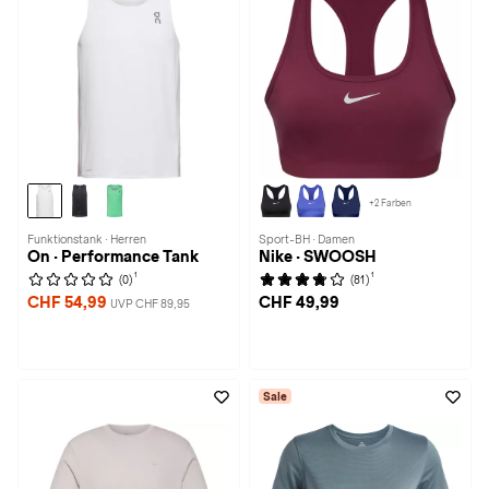
+2 Farben
Funktionstank · Herren
Sport-BH · Damen
On · Performance Tank
Nike · SWOOSH
1
1
(0)
(81)
CHF 54,99
CHF 49,99
UVP CHF 89,95
Sale