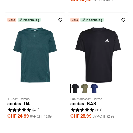
UVP CHF 48,95
Sale
Nachhaltig
Sale
Nachhaltig
T-Shirt · Damen
Funktionsshirt · Herren
adidas · D4T
adidas · BAS
1
1
(37)
(44)
CHF 24,99
CHF 23,99
UVP CHF 43,99
UVP CHF 32,99