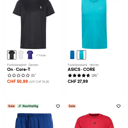
+1 Farbe
Funktionsshirt · Damen
Funktionstank · Herren
On · Core-T
ASICS · CORE
1
1
(0)
(26)
CHF 50,99
CHF 27,99
UVP CHF 74,95
Sale
Nachhaltig
Sale