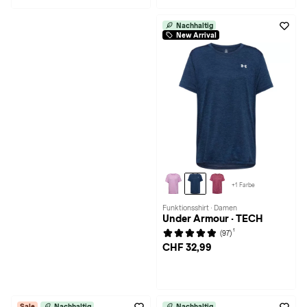
Nachhaltig
New Arrival
+1 Farbe
Funktionsshirt · Damen
Under Armour · TECH
1
(97)
CHF 32,99
Sale
Nachhaltig
Nachhaltig