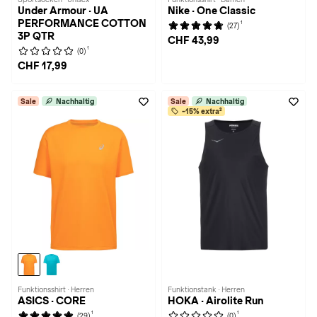
Under Armour · UA
Nike · One Classic
PERFORMANCE COTTON
1
(27)
3P QTR
CHF 43,99
1
(0)
CHF 17,99
Sale
Nachhaltig
Sale
Nachhaltig
-15% extra²
Funktionsshirt · Herren
Funktionstank · Herren
ASICS · CORE
HOKA · Airolite Run
1
1
(29)
(0)