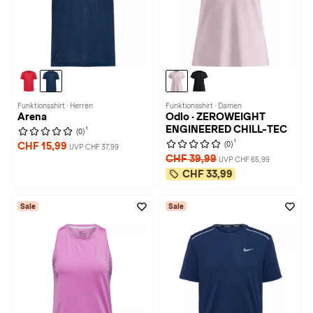
Funktionsshirt · Herren
Funktionsshirt · Damen
Arena
Odlo · ZEROWEIGHT
ENGINEERED CHILL-TEC
1
(0)
1
(0)
CHF 15,99
UVP CHF 37,99
CHF 39,99
UVP CHF 65,99
CHF 33,99
Sale
Sale