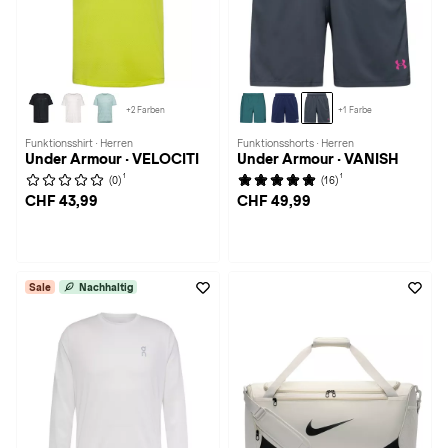
+2 Farben
+1 Farbe
Funktionsshirt · Herren
Funktionsshorts · Herren
Under Armour · VELOCITI
Under Armour · VANISH
1
1
(0)
(16)
CHF 43,99
CHF 49,99
Sale
Nachhaltig