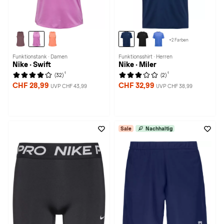
+2 Farben
Funktionstank · Damen
Funktionsshirt · Herren
Nike · Swift
Nike · Miler
1
1
(32)
(2)
CHF 28,99
CHF 32,99
UVP CHF 43,99
UVP CHF 38,99
Sale
Nachhaltig