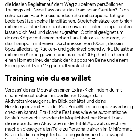
die idealen Begleiter auf dem Weg zu deinem persönlichen
Trainingsziel. Deine Passion ist das Training an Geräten? Dann
schonen ein Paar Fitnesshandschuhe mit strapazierfähigen
Lederbesätzen deine Handflächen. Stretcheinsätze kombiniert
mit einer verstärkten Innenhand sowie robusten Doppelnähten
lassen dich fest und sicher zugreifen. Optimal geeignet um
deinen Körper mit einem hohen Fun-Faktor zu trainieren, ist
das Trampolin mit einem Durchmesser von 100cm, dessen
Spezialfederung Rücken- und gelenkschonend wirkt. Belastbar
mit einem Körpergewicht von maximal 100kg hast du hiermit
einen Hometrainer, der dank der klappbaren Beine und einem
Eigengewicht von 11kg schnell verstaut ist.
Training wie du es willst
Verpass‘ deiner Motivation einen Extra-Kick, indem du mit
einem Fitnesstracker im sportlichen Design dein
Aktivitätsniveau genau im Blick behältst und deine
Herzfrequenz mit Hilfe der PurePulse® Technologie zuverlässig
checken kannst. Praktische Features wie eine automatische
Schlafüberwachung oder die Möglichkeit per Smart Track
deine sportlichen Aktivitäten in der FitBit App aufzuzeichnen,
machen diese genialen Teile zu Personaltrainern im Miniformat.
Bevor du dich an Hightech-Trainingsutensilien heranwagst,