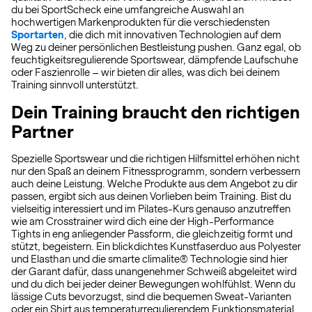
du bei SportScheck eine umfangreiche Auswahl an
hochwertigen Markenprodukten für die verschiedensten
Sportarten
, die dich mit innovativen Technologien auf dem
Weg zu deiner persönlichen Bestleistung pushen. Ganz egal, ob
feuchtigkeitsregulierende Sportswear, dämpfende Laufschuhe
oder Faszienrolle – wir bieten dir alles, was dich bei deinem
Training sinnvoll unterstützt.
Dein Training braucht den richtigen
Partner
Spezielle Sportswear und die richtigen Hilfsmittel erhöhen nicht
nur den Spaß an deinem Fitnessprogramm, sondern verbessern
auch deine Leistung. Welche Produkte aus dem Angebot zu dir
passen, ergibt sich aus deinen Vorlieben beim Training. Bist du
vielseitig interessiert und im Pilates-Kurs genauso anzutreffen
wie am Crosstrainer wird dich eine der High-Performance
Tights in eng anliegender Passform, die gleichzeitig formt und
stützt, begeistern. Ein blickdichtes Kunstfaserduo aus Polyester
und Elasthan und die smarte climalite® Technologie sind hier
der Garant dafür, dass unangenehmer Schweiß abgeleitet wird
und du dich bei jeder deiner Bewegungen wohlfühlst. Wenn du
lässige Cuts bevorzugst, sind die bequemen Sweat-Varianten
oder ein Shirt aus temperaturregulierendem Funktionsmaterial