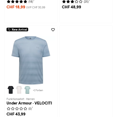
1
1
(18)
(25)
CHF 18,99
CHF 48,99
UVP CHF 30,99
New Arrival
+2 Farben
Funktionsshirt · Herren
Under Armour · VELOCITI
1
(0)
CHF 43,99