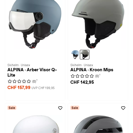
Skihelm · Unisex
Skihelm · Unisex
ALPINA · Arber Visor Q-
ALPINA · Kroon Mips
Lite
1
(0)
1
(0)
CHF 142,95
CHF 157,99
UVP CHF 199,95
Sale
Sale