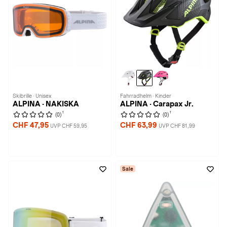
Skibrille · Unisex
Fahrradhelm · Kinder
ALPINA · NAKISKA
ALPINA · Carapax Jr.
1
1
(0)
(0)
CHF 47,95
CHF 63,99
UVP CHF 59,95
UVP CHF 81,99
Sale