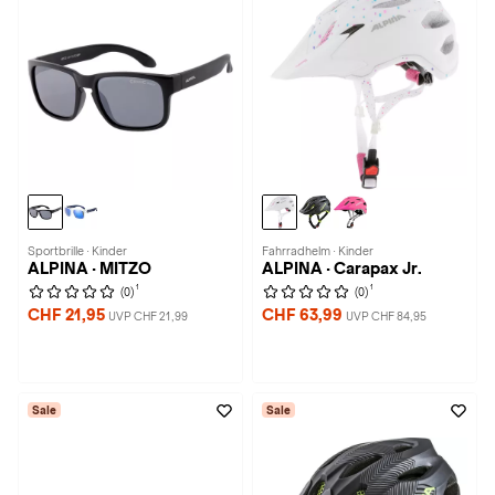
Sportbrille · Kinder
Fahrradhelm · Kinder
ALPINA · MITZO
ALPINA · Carapax Jr.
1
1
(0)
(0)
CHF 21,95
CHF 63,99
UVP CHF 21,99
UVP CHF 84,95
Sale
Sale