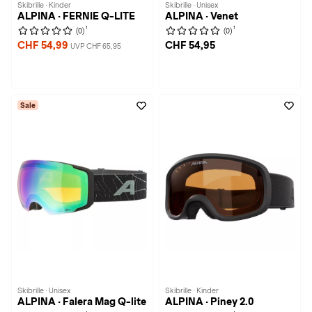
Skibrille · Kinder
Skibrille · Unisex
ALPINA · FERNIE Q-LITE
ALPINA · Venet
1
1
(0)
(0)
CHF 54,99
CHF 54,95
UVP CHF 65,95
Sale
Skibrille · Unisex
Skibrille · Kinder
ALPINA · Falera Mag Q-lite
ALPINA · Piney 2.0