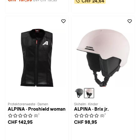
UVP CHF 197,95
CHF 24,64
Protektorenweste · Damen
Skihelm · Kinder
ALPINA · Proshield woman
ALPINA · Brix jr.
1
1
(0)
(0)
CHF 142,95
CHF 98,95