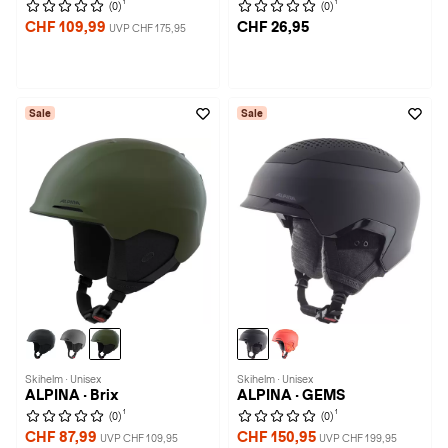
1
1
(0)
(0)
CHF 109,99
CHF 26,95
UVP CHF 175,95
Sale
Sale
Skihelm · Unisex
Skihelm · Unisex
ALPINA · Brix
ALPINA · GEMS
1
1
(0)
(0)
CHF 87,99
CHF 150,95
UVP CHF 109,95
UVP CHF 199,95