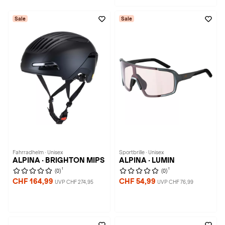
Sale
Sale
Fahrradhelm · Unisex
Sportbrille · Unisex
ALPINA · BRIGHTON MIPS
ALPINA · LUMIN
1
1
(0)
(0)
CHF 164,99
CHF 54,99
UVP CHF 274,95
UVP CHF 76,99