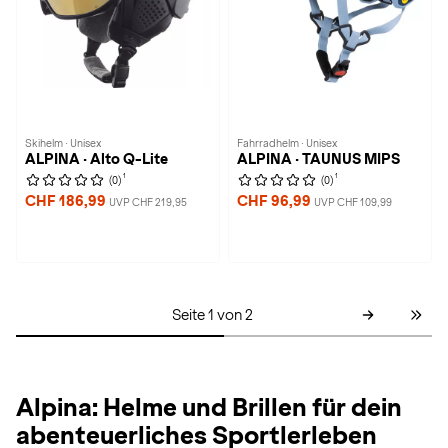
Skihelm · Unisex
Fahrradhelm · Unisex
ALPINA · Alto Q-Lite
ALPINA · TAUNUS MIPS
1
1
(0)
(0)
CHF 186,99
CHF 96,99
UVP CHF 219,95
UVP CHF 109,99
Seite 1 von 2
Alpina: Helme und Brillen für dein
abenteuerliches Sportlerleben