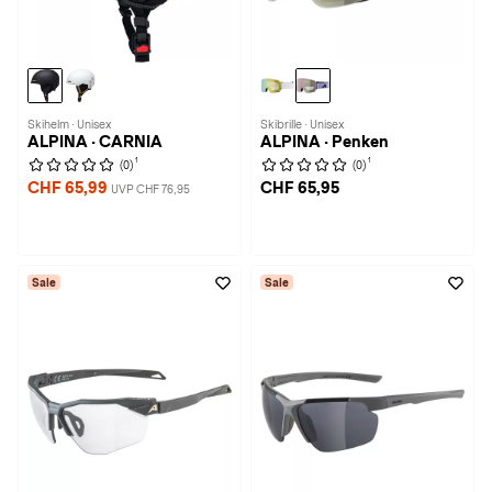
Skihelm · Unisex
Skibrille · Unisex
ALPINA · CARNIA
ALPINA · Penken
1
1
(0)
(0)
CHF 65,99
CHF 65,95
UVP CHF 76,95
Sale
Sale