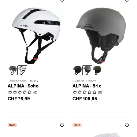
Fahrradhelm · Unisex
Skihelm · Unisex
ALPINA · Soho
ALPINA · Brix
1
1
(0)
(0)
CHF 76,99
CHF 109,95
Sale
Sale