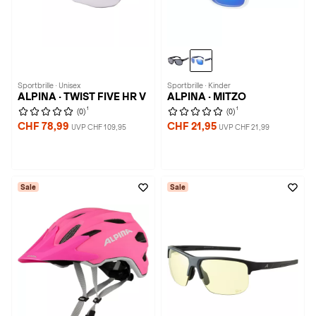
Sportbrille · Unisex
Sportbrille · Kinder
ALPINA · TWIST FIVE HR V
ALPINA · MITZO
1
1
(0)
(0)
CHF 78,99
CHF 21,95
UVP CHF 109,95
UVP CHF 21,99
Sale
Sale