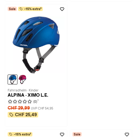
Sale
-15% extra²
Fahrradhelm · Kinder
ALPINA · XIMO L.E.
1
(0)
CHF 29,99
UVP CHF 54,95
CHF 25,49
-15% extra²
Sale