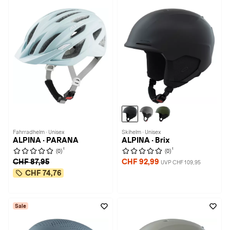
Fahrradhelm · Unisex
Skihelm · Unisex
ALPINA · PARANA
ALPINA · Brix
1
1
(0)
(0)
CHF 87,95
CHF 92,99
UVP CHF 109,95
CHF 74,76
Sale