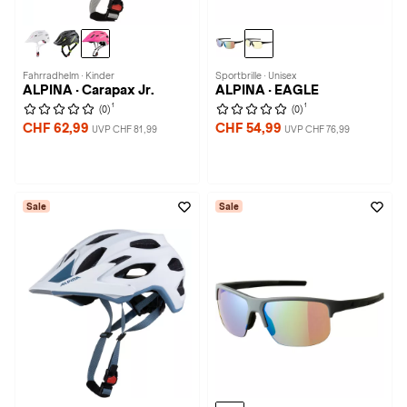
Fahrradhelm · Kinder
Sportbrille · Unisex
ALPINA · Carapax Jr.
ALPINA · EAGLE
1
1
(0)
(0)
CHF 62,99
CHF 54,99
UVP CHF 81,99
UVP CHF 76,99
Sale
Sale