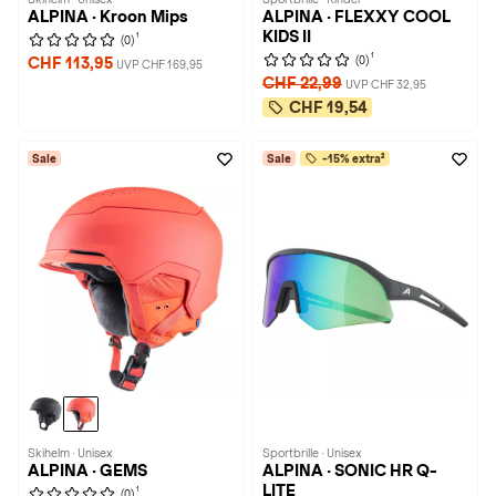
ALPINA · Kroon Mips
ALPINA · FLEXXY COOL
KIDS II
1
(0)
1
(0)
CHF 113,95
UVP CHF 169,95
CHF 22,99
UVP CHF 32,95
CHF 19,54
Sale
Sale
-15% extra²
Skihelm · Unisex
Sportbrille · Unisex
ALPINA · GEMS
ALPINA · SONIC HR Q-
LITE
1
(0)