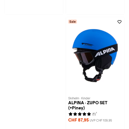
Sale
Skihelm · Kinder
ALPINA · ZUPO SET
(+Piney)
1
(1)
CHF 87,95
UVP CHF 109,95