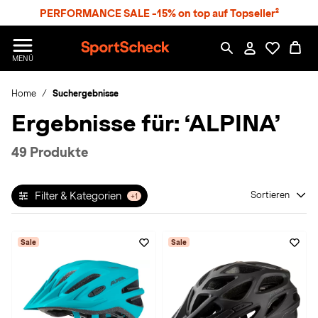
S
PERFORMANCE SALE -15% on top auf Topseller²
p
r
n
S
MENÜ
g
p
e
o
z
Home
Suchergebnisse
r
u
t
Ergebnisse für:
‘ALPINA’
m
S
H
c
a
h
49 Produkte
u
e
p
c
t
k
Filter & Kategorien
Sortieren
+1
n
h
a
Sale
Sale
t