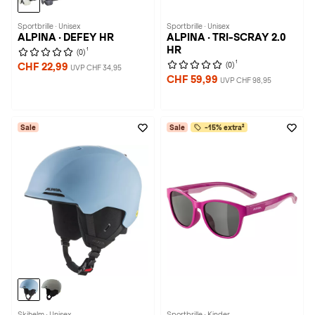
Sportbrille · Unisex
Sportbrille · Unisex
ALPINA · DEFEY HR
ALPINA · TRI-SCRAY 2.0
HR
1
(0)
1
(0)
CHF 22,99
UVP CHF 34,95
CHF 59,99
UVP CHF 98,95
Sale
Sale
-15% extra²
Skihelm · Unisex
Sportbrille · Kinder