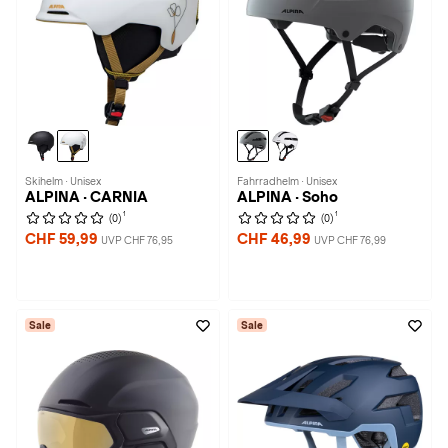
Skihelm · Unisex
Fahrradhelm · Unisex
ALPINA · CARNIA
ALPINA · Soho
1
1
(0)
(0)
CHF 59,99
CHF 46,99
UVP CHF 76,95
UVP CHF 76,99
Sale
Sale