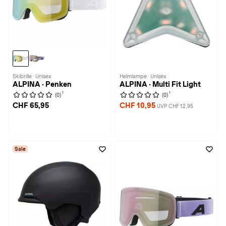
Skibrille · Unisex
Helmlampe · Unisex
ALPINA · Penken
ALPINA · Multi Fit Light
1
1
(0)
(0)
CHF 65,95
CHF 10,95
UVP CHF 12,95
Sale