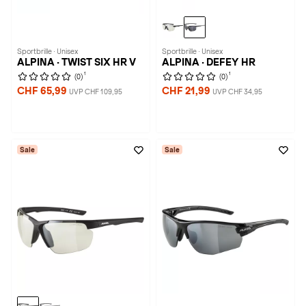
Sportbrille · Unisex
Sportbrille · Unisex
ALPINA · TWIST SIX HR V
ALPINA · DEFEY HR
1
1
(0)
(0)
CHF 65,99
CHF 21,99
UVP CHF 109,95
UVP CHF 34,95
Sale
Sale