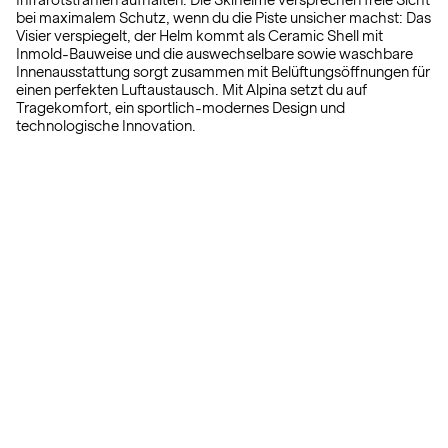
Infrarotstrahlen aufhalten. Die Skihelme versprechen freie Sicht
bei maximalem Schutz, wenn du die Piste unsicher machst: Das
Visier verspiegelt, der Helm kommt als Ceramic Shell mit
Inmold-Bauweise und die auswechselbare sowie waschbare
Innenausstattung sorgt zusammen mit Belüftungsöffnungen für
einen perfekten Luftaustausch. Mit Alpina setzt du auf
Tragekomfort, ein sportlich-modernes Design und
technologische Innovation.