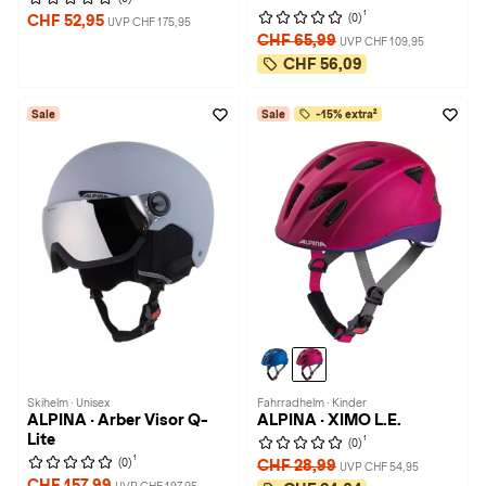
1
(0)
CHF 52,95
UVP CHF 175,95
CHF 65,99
UVP CHF 109,95
CHF 56,09
Sale
Sale
-15% extra²
Skihelm · Unisex
Fahrradhelm · Kinder
ALPINA · Arber Visor Q-
ALPINA · XIMO L.E.
Lite
1
(0)
1
(0)
CHF 28,99
UVP CHF 54,95
CHF 157,99