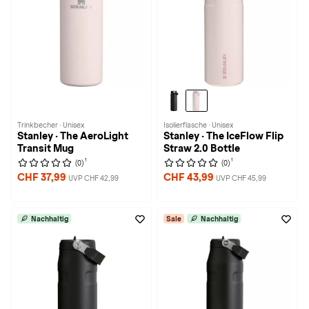
Trinkbecher · Unisex
Isolierflasche · Unisex
Stanley · The AeroLight
Stanley · The IceFlow Flip
Transit Mug
Straw 2.0 Bottle
1
1
(0)
(0)
CHF 37,99
CHF 43,99
UVP CHF 42,99
UVP CHF 45,99
Nachhaltig
Sale
Nachhaltig