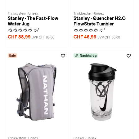
Trinksystem · Unisex
Trinkbecher · Unisex
Stanley · The Fast-Flow
Stanley · Quencher H2.O
Water Jug
FlowState Tumbler
1
1
(0)
(0)
CHF 88,99
CHF 46,99
UVP CHF 95,00
UVP CHF 50,00
Sale
Nachhaltig
Trinksystem · Unisex
Shaker · Unisex