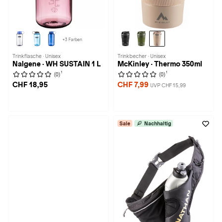
+3 Farben
Trinkflasche · Unisex
Trinkbecher · Unisex
Nalgene · WH SUSTAIN 1 L
McKinley · Thermo 350ml
1
1
(0)
(0)
CHF 18,95
CHF 7,99
UVP CHF 15,99
Sale
Nachhaltig