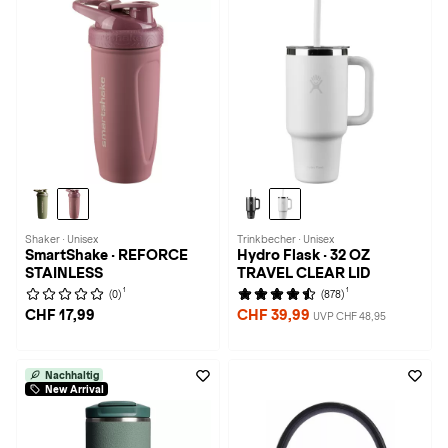
Shaker · Unisex
Trinkbecher · Unisex
SmartShake · REFORCE
Hydro Flask · 32 OZ
STAINLESS
TRAVEL CLEAR LID
1
1
(0)
(878)
CHF 17,99
CHF 39,99
UVP CHF 48,95
Nachhaltig
New Arrival