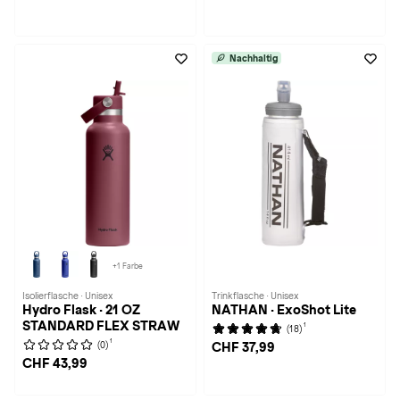
Nachhaltig
+1 Farbe
Isolierflasche · Unisex
Trinkflasche · Unisex
Hydro Flask · 21 OZ
NATHAN · ExoShot Lite
STANDARD FLEX STRAW
1
(18)
1
(0)
CHF 37,99
CHF 43,99