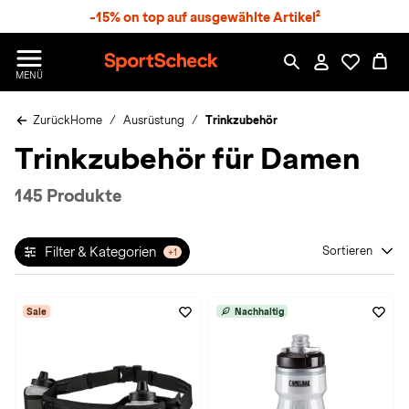
S
-15% on top auf ausgewählte Artikel²
p
r
n
S
MENÜ
g
p
e
o
z
Zurück
Home
Ausrüstung
Trinkzubehör
r
u
t
Trinkzubehör für Damen
m
S
H
c
a
h
145 Produkte
u
e
p
c
t
k
Filter & Kategorien
Sortieren
+1
n
h
a
Sale
Nachhaltig
t