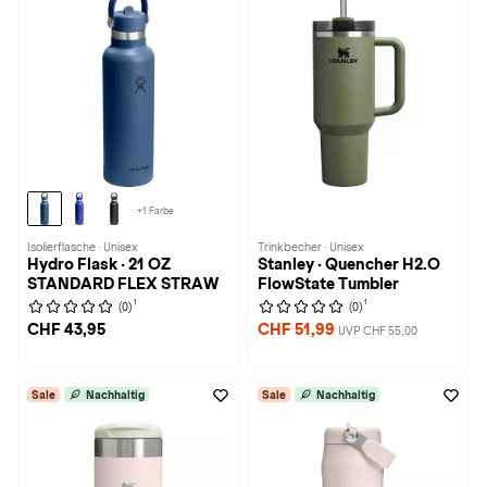
+1 Farbe
Isolierflasche · Unisex
Trinkbecher · Unisex
Hydro Flask · 21 OZ
Stanley · Quencher H2.O
STANDARD FLEX STRAW
FlowState Tumbler
1
1
(0)
(0)
CHF 43,95
CHF 51,99
UVP CHF 55,00
Sale
Nachhaltig
Sale
Nachhaltig