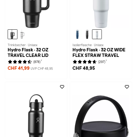
Trinkbecher · Unisex
Isolierflasche · Unisex
Hydro Flask · 32 OZ
Hydro Flask · 32 OZ WIDE
TRAVEL CLEAR LID
FLEX STRAW TRAVEL
1
1
(878)
(297)
CHF 41,99
CHF 48,95
UVP CHF 48,95