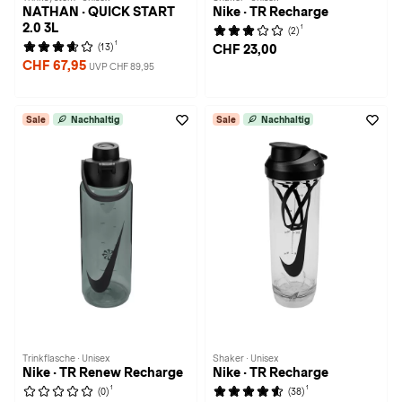
NATHAN · QUICK START
Nike · TR Recharge
2.0 3L
1
(2)
1
(13)
CHF 23,00
CHF 67,95
UVP CHF 89,95
Sale
Nachhaltig
Sale
Nachhaltig
Trinkflasche · Unisex
Shaker · Unisex
Nike · TR Renew Recharge
Nike · TR Recharge
1
1
(0)
(38)