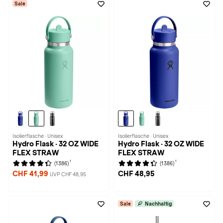
Sale
Isolierflasche · Unisex
Isolierflasche · Unisex
Hydro Flask · 32 OZ WIDE
Hydro Flask · 32 OZ WIDE
FLEX STRAW
FLEX STRAW
1
1
(1386)
(1386)
CHF 41,99
CHF 48,95
UVP CHF 48,95
Sale
Nachhaltig