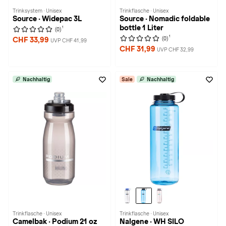
Trinksystem · Unisex
Trinkflasche · Unisex
Source · Widepac 3L
Source · Nomadic foldable
bottle 1 Liter
1
(0)
1
(0)
CHF 33,99
UVP CHF 41,99
CHF 31,99
UVP CHF 32,99
Nachhaltig
Sale
Nachhaltig
Trinkflasche · Unisex
Trinkflasche · Unisex
Camelbak · Podium 21 oz
Nalgene · WH SILO