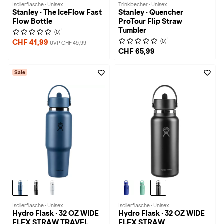
Isolierflasche · Unisex
Trinkbecher · Unisex
Stanley · The IceFlow Fast
Stanley · Quencher
Flow Bottle
ProTour Flip Straw
Tumbler
1
(0)
1
(0)
CHF 41,99
UVP CHF 49,99
CHF 65,99
Sale
Isolierflasche · Unisex
Isolierflasche · Unisex
Hydro Flask · 32 OZ WIDE
Hydro Flask · 32 OZ WIDE
FLEX STRAW TRAVEL
FLEX STRAW