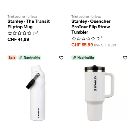
Trinkbecher · Unisex
Trinkbecher · Unisex
Stanley · The Transit
Stanley · Quencher
Fliptop Mug
ProTour Flip Straw
Tumbler
1
(0)
1
(0)
CHF 41,99
CHF 55,99
UVP CHF 65,99
Sale
Nachhaltig
Nachhaltig