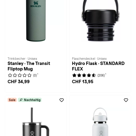
Trinkbecher · Unisex
Flaschendeckel · Unisex
Stanley · The Transit
Hydro Flask · STANDARD
Fliptop Mug
FLEX
1
1
(0)
(206)
CHF 34,99
CHF 13,95
Sale
Nachhaltig