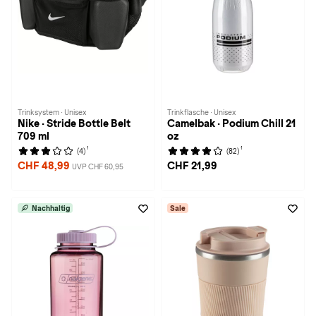
Trinksystem · Unisex
Trinkflasche · Unisex
Nike · Stride Bottle Belt
Camelbak · Podium Chill 21
709 ml
oz
1
1
(4)
(82)
CHF 48,99
CHF 21,99
UVP CHF 60,95
Nachhaltig
Sale