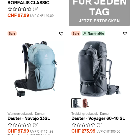
FÜR JEDEN
BOREALIS CLASSIC
TAG
1
(0)
CHF 97,99
UVP CHF 140,00
JETZT ENTDECKEN
Sale
Sale
Nachhaltig
Wanderrucksack · Damen
Trekkingrucksack · Damen
Deuter · Navajo 23SL
Deuter · Voyager 60-10 SL
1
1
(0)
(0)
CHF 97,99
CHF 273,99
UVP CHF 131,99
UVP CHF 300,00