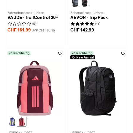
Fahrradrucksack · Unisex
Reiserucksack · Unisex
VAUDE · TrailControl 20+
AEVOR · Trip Pack
1
1
(0)
(1)
CHF 161,99
CHF 142,99
UVP CHF 186,95
Nachhaltig
Nachhaltig
New Arrival
Daypack · Unisex
Daypack · Unisex