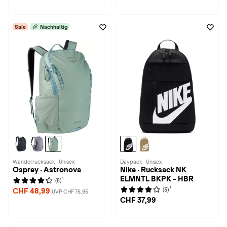
Sale
Nachhaltig
Wanderrucksack · Unisex
Daypack · Unisex
Osprey · Astronova
Nike · Rucksack NK
ELMNTL BKPK - HBR
1
(8)
1
(3)
CHF 48,99
UVP CHF 76,95
CHF 37,99