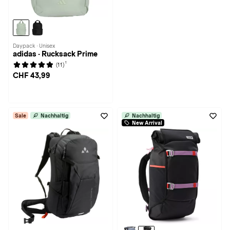
Daypack · Unisex
adidas · Rucksack Prime
1
(11)
CHF 43,99
Sale
Nachhaltig
Nachhaltig
New Arrival