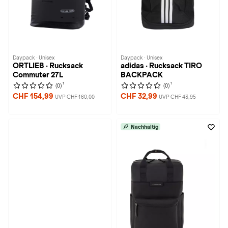
Daypack · Unisex
Daypack · Unisex
ORTLIEB · Rucksack
adidas · Rucksack TIRO
Commuter 27L
BACKPACK
1
1
(0)
(0)
CHF 154,99
CHF 32,99
UVP CHF 160,00
UVP CHF 43,95
Nachhaltig