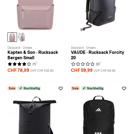
Daypack · Unisex
Daypack · Unisex
Kapten & Son · Rucksack
VAUDE · Rucksack Forcity
Bergen Small
20
1
1
(1)
(0)
CHF 78,99
CHF 59,99
UVP CHF 109,90
UVP CHF 84,95
Sale
Nachhaltig
Sale
Nachhaltig