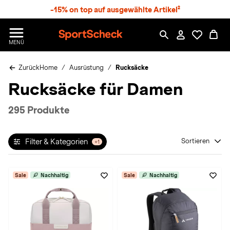
S
-15% on top auf ausgewählte Artikel²
p
r
n
S
MENÜ
g
p
e
o
z
Zurück
Home
Ausrüstung
Rucksäcke
r
u
t
Rucksäcke für Damen
m
S
H
c
a
h
295 Produkte
u
e
p
c
t
k
Filter & Kategorien
Sortieren
+1
n
h
a
Sale
Nachhaltig
Sale
Nachhaltig
t