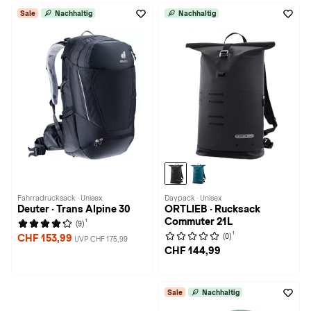
Sale
Nachhaltig
Nachhaltig
Fahrradrucksack · Unisex
Daypack · Unisex
Deuter · Trans Alpine 30
ORTLIEB · Rucksack
Commuter 21L
1
(9)
1
(0)
CHF 153,99
UVP CHF 175,99
CHF 144,99
Sale
Nachhaltig