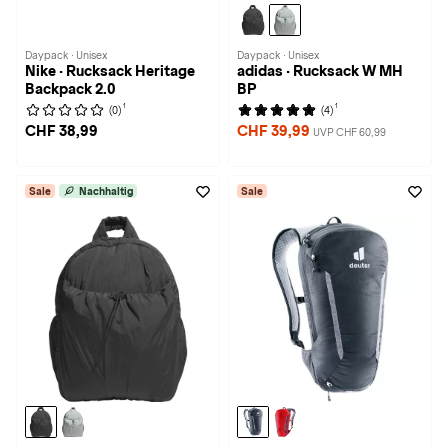
Daypack · Unisex
Daypack · Unisex
Nike · Rucksack Heritage
adidas · Rucksack W MH
Backpack 2.0
BP
1
1
(0)
(4)
CHF 38,99
CHF 39,99
UVP CHF 60,99
Sale
Nachhaltig
Sale