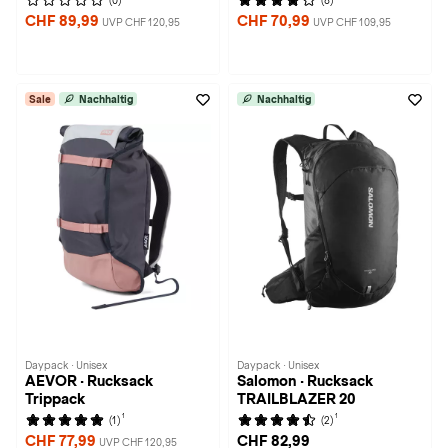
(0)
(8)
CHF 89,99
CHF 70,99
UVP CHF 120,95
UVP CHF 109,95
Sale
Nachhaltig
Nachhaltig
Daypack · Unisex
Daypack · Unisex
AEVOR · Rucksack
Salomon · Rucksack
Trippack
TRAILBLAZER 20
1
1
(1)
(2)
CHF 77,99
CHF 82,99
UVP CHF 120,95