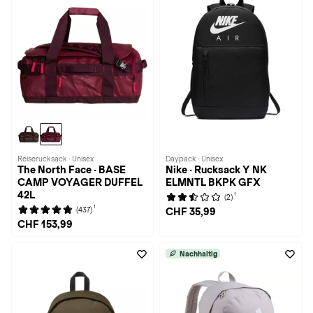
Reiserucksack · Unisex
Daypack · Unisex
The North Face · BASE
Nike · Rucksack Y NK
CAMP VOYAGER DUFFEL
ELMNTL BKPK GFX
42L
1
(2)
1
(437)
CHF 35,99
CHF 153,99
Nachhaltig