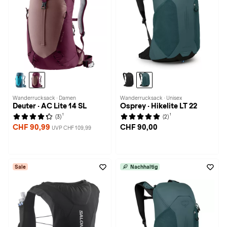
Wanderrucksack · Damen
Wanderrucksack · Unisex
Deuter · AC Lite 14 SL
Osprey · Hikelite LT 22
1
1
(3)
(2)
CHF 90,99
CHF 90,00
UVP CHF 109,99
Sale
Nachhaltig