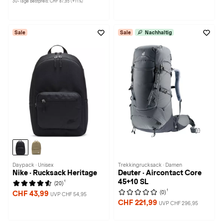
30-Tage Bestpreis: CHF 87,95 (+11%)
Sale
Sale
Nachhaltig
Daypack · Unisex
Trekkingrucksack · Damen
Nike · Rucksack Heritage
Deuter · Aircontact Core
45+10 SL
1
(20)
1
(0)
CHF 43,99
UVP CHF 54,95
CHF 221,99
UVP CHF 296,95