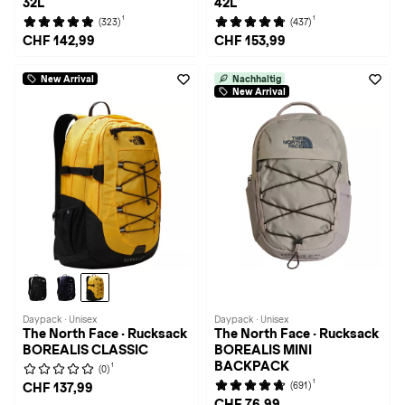
32L
42L
1
1
(323)
(437)
CHF 142,99
CHF 153,99
New Arrival
Nachhaltig
New Arrival
Daypack · Unisex
Daypack · Unisex
The North Face · Rucksack
The North Face · Rucksack
BOREALIS CLASSIC
BOREALIS MINI
BACKPACK
1
(0)
1
(691)
CHF 137,99
CHF 76,99