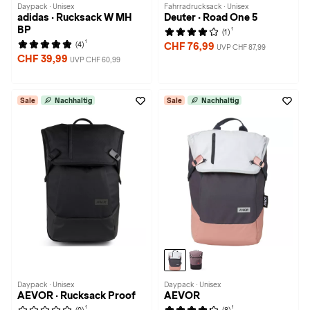
Daypack · Unisex
Fahrradrucksack · Unisex
adidas · Rucksack W MH
Deuter · Road One 5
BP
1
(1)
1
(4)
CHF 76,99
UVP CHF 87,99
CHF 39,99
UVP CHF 60,99
Sale
Nachhaltig
Sale
Nachhaltig
Daypack · Unisex
Daypack · Unisex
AEVOR · Rucksack Proof
AEVOR
1
1