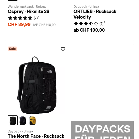
Wanderrucksack · Unisex
Daypack · Unisex
Osprey · Hikelite 26
ORTLIEB · Rucksack
Velocity
1
(2)
1
(2)
CHF 89,99
UVP CHF 110,00
ab CHF 100,00
Sale
DAYPACKS
Daypack · Unisex
The North Face · Rucksack