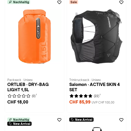
Nachhaltig
Sale
Packsack · Unisex
Trinkrucksack · Unisex
ORTLIEB · DRY-BAG
Salomon · ACTIVE SKIN 4
LIGHT 1,5L
SET
1
1
(0)
(22)
CHF 18,00
CHF 85,99
UVP CHF 100,00
Nachhaltig
New Arrival
New Arrival