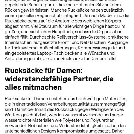
gepolsterte Schultergurte, die einen optimalen Sitz auf dem
Rücken gewährleisten. Manche Rucksäcke haben zusätzlich
einen speziellen Regenschutz integriert. Je nach Modell sind die
Rucksäcke genau auf die Anatomie des weiblichen Körpers
abgestimmt. Viel Stauraum für alle wichtigen Dinge hast du im
großen, übersichtlichen Hauptfach, sodass die Organisation
einfach fällt. Durchdachte Reißverschluss-Systeme, praktische
Innentaschen, aufgesetzte Front- und Netztaschen, Ausgänge
für Trinksysteme, Außenhalterungen, Kompressionsgurte und
ein gepolstertes Laptop-Fach decken alle Wünsche und
Anforderungen ab, die du an Rucksäcke für Damen stellst.
Rucksäcke für Damen:
widerstandsfähige Partner, die
alles mitmachen
Rucksäcke für Damen bestehen aus hochwertigen Materialien,
die in einer tadellosen Verarbeitungsqualität zusammengefügt
sind. Damit der Inhalt des Rucksacks gegen Widrigkeiten des
Wetters geschützt ist, werden wasserabweisende und sogar
wasserdichte Materialien wie Polyester und Polyurethan
verwendet. Robustheit und Widerstandsfähigkeit sind bei den
unterschiedlichen Designs kompromisslos umgesetzt. Daher