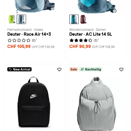
Fahrradrucksack · Unisex
Wanderrucksack · Damen
Deuter · Race Air 14+3
Deuter · AC Lite 14 SL
1
1
(0)
(3)
CHF 105,99
CHF 90,99
UVP CHF 126,99
UVP CHF 109,99
New Arrival
Sale
Nachhaltig