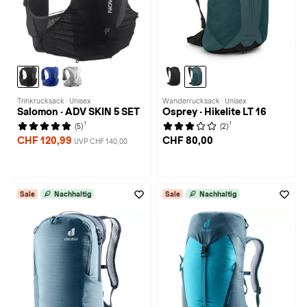
Trinkrucksack · Unisex
Wanderrucksack · Unisex
Salomon · ADV SKIN 5 SET
Osprey · Hikelite LT 16
1
1
(5)
(2)
CHF 120,99
CHF 80,00
UVP CHF 140,00
Sale
Nachhaltig
Sale
Nachhaltig