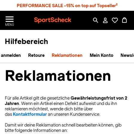
S
PERFORMANCE SALE -15% on top auf Topseller²
p
r
n
S
MENÜ
g
p
e
o
z
Hilfebereich
r
u
t
m
S
 anmelden
H
Retoure
Reklamationen
Mein Konto
Newsl
c
a
h
u
e
Reklamationen
p
c
t
k
n
h
Für alle Artikel gilt die gesetzliche
Gewährleistungsfrist von 2
a
Jahren
. Wenn ein Artikel einen Defekt aufweist und du ihn
reklamieren möchtest, wende dich bitte über
t
das
Kontaktformular
an unseren Kundenservice.
Damit wir deine Reklamation schnell bearbeiten können, gib
bitte folgende Informationen an: