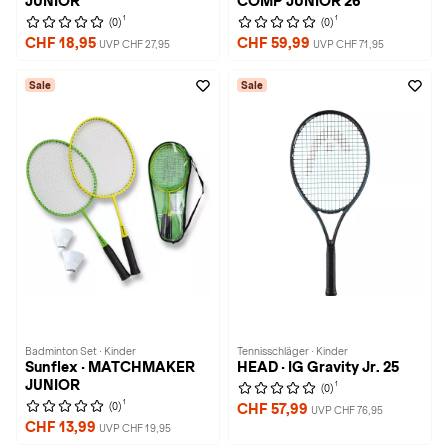
JUNIOR
COMP JUNIOR 26
1
1
(0)
(0)
CHF 18,95
CHF 59,99
UVP CHF 27,95
UVP CHF 71,95
Sale
Sale
Badminton Set · Kinder
Tennisschläger · Kinder
Sunflex · MATCHMAKER
HEAD · IG Gravity Jr. 25
JUNIOR
1
(0)
1
(0)
CHF 57,99
UVP CHF 76,95
CHF 13,99
UVP CHF 19,95