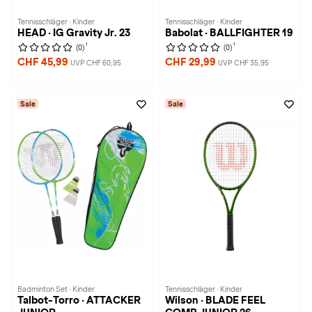
Tennisschläger · Kinder
Tennisschläger · Kinder
HEAD · IG Gravity Jr. 23
Babolat · BALLFIGHTER 19
1
1
(0)
(0)
CHF 45,99
CHF 29,99
UVP CHF 60,95
UVP CHF 35,95
Sale
Sale
Badminton Set · Kinder
Tennisschläger · Kinder
Talbot-Torro · ATTACKER
Wilson · BLADE FEEL