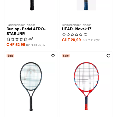
Padelschläger · Kinder
Tennisschläger · Kinder
Dunlop · Padel AERO-
HEAD · Novak 17
STAR JNR
1
(0)
1
(0)
CHF 20,99
UVP CHF 27,95
CHF 52,99
UVP CHF 76,95
Sale
Sale