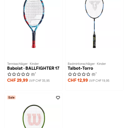
Tennisschläger · Kinder
Badmintonschläger · Kinder
Babolat · BALLFIGHTER 17
Talbot-Torro
1
1
(0)
(0)
CHF 29,99
CHF 12,99
UVP CHF 35,95
UVP CHF 19,95
Sale