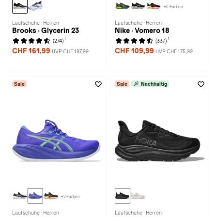
+5 Farben
Laufschuhe · Herren
Laufschuhe · Herren
Brooks · Glycerin 23
Nike · Vomero 18
1
1
(274)
(337)
CHF 161,99
CHF 109,99
UVP CHF 197,99
UVP CHF 175,99
Sale
Sale
Nachhaltig
+2 Farben
Laufschuhe · Herren
Laufschuhe · Herren