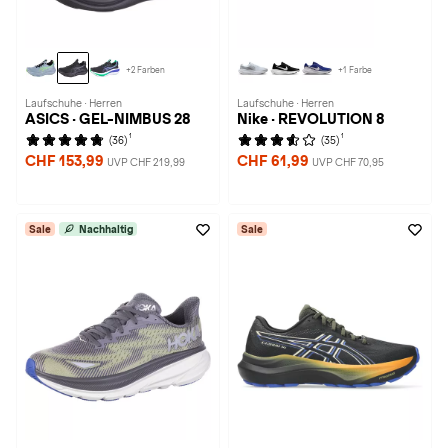
+2 Farben
+1 Farbe
Laufschuhe · Herren
Laufschuhe · Herren
ASICS · GEL-NIMBUS 28
Nike · REVOLUTION 8
1
1
(36)
(35)
CHF 153,99
CHF 61,99
UVP CHF 219,99
UVP CHF 70,95
Sale
Nachhaltig
Sale