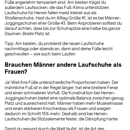
Füße angenehm temperiert sind. Am besten trägst du
außerdem Laufsocken, die das Fuß-Klima unterstützen.
Laufschuhe für Herren fallen meist kleiner aus als
Straßenschuhe. Hast du im Alltag Größe 41, ist es bei Männer-
Joggingschuhen eher Größe 43. Beim Anprobieren solltest du
darauf achten, dass bis zur Schuhspitze eine halbe bis ganze
Daumen-Breite Platz ist.
Tipp: Am besten, du probierst die neuen Laufschuhe
nachmittags oder abends an, dann sind deine Füße leicht
geschwollen – wie auch beim Laufen.
Brauchen Männer andere Laufschuhe als
Frauen?
Ja! Weil ihre Füße unterschiedliche Proportionen haben. Der
männliche Fuß ist in der Regel länger, hat eine breitere Ferse
und einen schmaleren Vorfuß. Die Konstruktion bei Herren-
Joggingschuhen bietet eine optimale Balance zwischen genug
Platz und ausreichend Halt. Männer haben mehr Muskelmasse
und einen stärkeren Knochenbau als Frauen und wiegen
dadurch im Schnitt 15% mehr. Deshalb sind bei Herren-
Laufschuhen die Stützelemente fester, die Dämpfung härter.
Damit du gesund durch die Welt läufst, ist die Art des