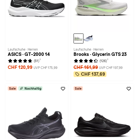
Laufschuhe · Herren
Laufschuhe · Herren
ASICS · GT-2000 14
Brooks · Glycerin GTS 23
1
1
(51)
(126)
CHF 120,99
CHF 161,99
UVP CHF 175,99
UVP CHF 197,99
CHF 137,69
Sale
Nachhaltig
Sale