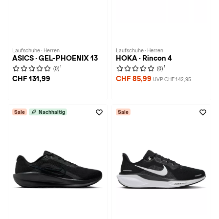
Laufschuhe · Herren
Laufschuhe · Herren
ASICS · GEL-PHOENIX 13
HOKA · Rincon 4
1
1
(0)
(0)
CHF 131,99
CHF 85,99
UVP CHF 142,95
Sale
Nachhaltig
Sale