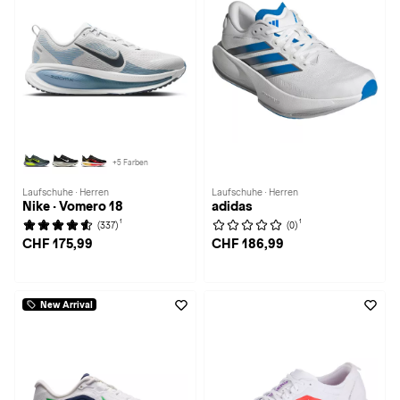
+5 Farben
Laufschuhe · Herren
Laufschuhe · Herren
Nike · Vomero 18
adidas
1
1
(337)
(0)
CHF 175,99
CHF 186,99
New Arrival