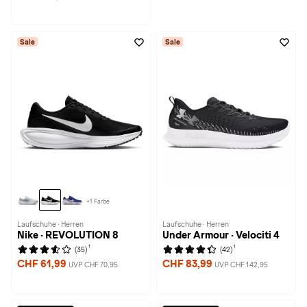
Sale
Sale
+1 Farbe
Laufschuhe · Herren
Laufschuhe · Herren
Nike · REVOLUTION 8
Under Armour · Velociti 4
1
1
(35)
(42)
CHF 61,99
CHF 83,99
UVP CHF 70,95
UVP CHF 142,95