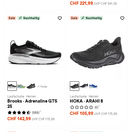
CHF 221,99
UVP CHF 341,00
Sale
Nachhaltig
Sale
Nachhaltig
+1 Farbe
Laufschuhe · Herren
Laufschuhe · Herren
Brooks · Adrenaline GTS
HOKA · ARAHI 8
25
1
(0)
1
(569)
CHF 105,99
UVP CHF 175,99
CHF 142,99
UVP CHF 175,99