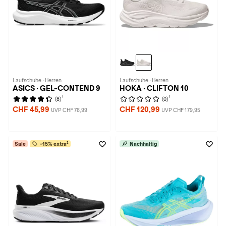
Laufschuhe · Herren
Laufschuhe · Herren
ASICS · GEL-CONTEND 9
HOKA · CLIFTON 10
1
1
(8)
(0)
CHF 45,99
CHF 120,99
UVP CHF 76,99
UVP CHF 179,95
Sale
-15% extra²
Nachhaltig