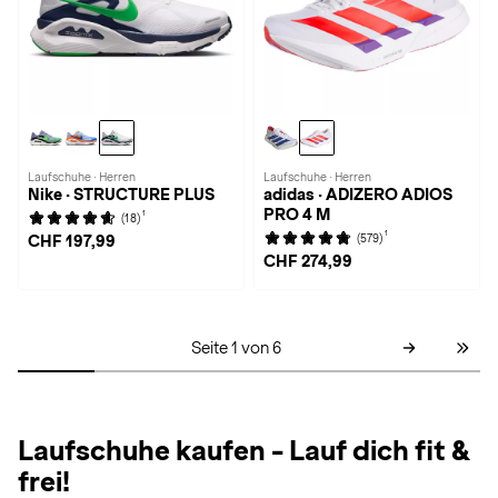
Laufschuhe · Herren
Laufschuhe · Herren
Nike · STRUCTURE PLUS
adidas · ADIZERO ADIOS
PRO 4 M
1
(18)
1
(579)
CHF 197,99
CHF 274,99
Seite 1 von 6
Laufschuhe kaufen - Lauf dich fit &
frei!