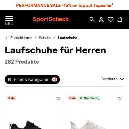
S
PERFORMANCE SALE -15% on top auf Topseller²
p
r
n
S
MENÜ
g
p
e
o
z
Zurück
Home
Schuhe
Laufschuhe
r
u
t
Laufschuhe für Herren
m
S
H
c
a
h
282 Produkte
u
e
p
c
t
k
Filter & Kategorien
Sortieren
+1
n
h
a
Sale
Sale
Nachhaltig
t