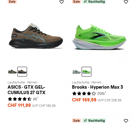
Sale
Sale
Nachhaltig
Laufschuhe · Herren
Laufschuhe · Herren
ASICS · GTX GEL-
Brooks · Hyperion Max 3
CUMULUS 27 GTX
1
(120)
1
(4)
CHF 169,99
UVP CHF 208,99
CHF 111,99
UVP CHF 186,99
Sale
Nachhaltig