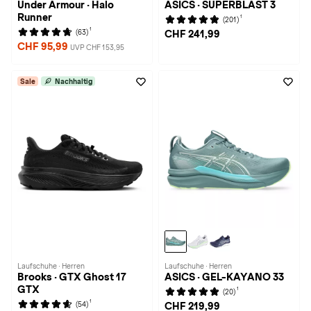
Under Armour · Halo
ASICS · SUPERBLAST 3
Runner
1
(201)
1
(63)
CHF 241,99
CHF 95,99
UVP CHF 153,95
Sale
Nachhaltig
Laufschuhe · Herren
Laufschuhe · Herren
Brooks · GTX Ghost 17
ASICS · GEL-KAYANO 33
GTX
1
(20)
1
(54)
CHF 219,99