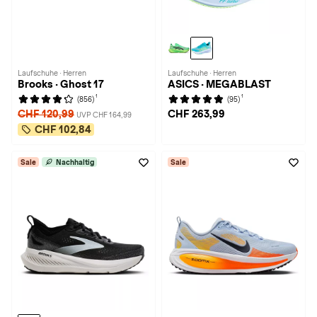
Laufschuhe · Herren
Laufschuhe · Herren
Brooks · Ghost 17
ASICS · MEGABLAST
1
1
(856)
(95)
CHF 120,99
CHF 263,99
UVP CHF 164,99
CHF 102,84
Sale
Nachhaltig
Sale