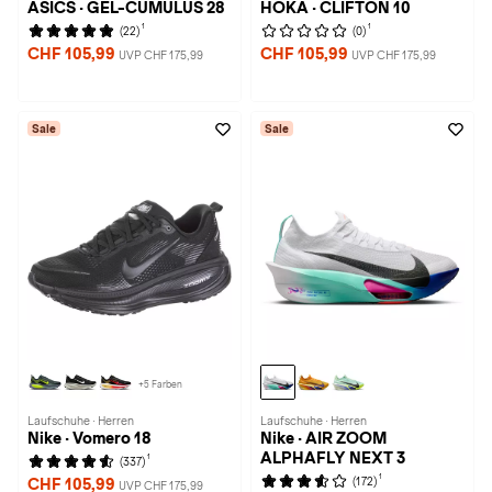
ASICS · GEL-CUMULUS 28
HOKA · CLIFTON 10
1
1
(22)
(0)
CHF 105,99
CHF 105,99
UVP CHF 175,99
UVP CHF 175,99
Sale
Sale
+5 Farben
Laufschuhe · Herren
Laufschuhe · Herren
Nike · Vomero 18
Nike · AIR ZOOM
ALPHAFLY NEXT 3
1
(337)
1
(172)
CHF 105,99
UVP CHF 175,99