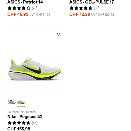
ASICS · Patriot 14
ASICS · GEL-PULSE 17
1
1
(2)
(6)
CHF 45,99
CHF 72,99
UVP CHF 71,99
UVP CHF 120,99
Laufschuhe · Herren
Nike · Pegasus 42
1
(45)
CHF 153,99