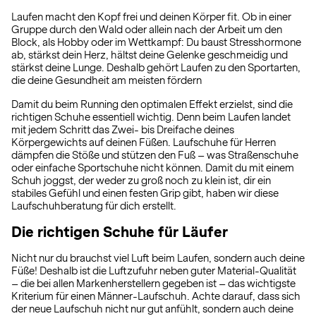
Laufen macht den Kopf frei und deinen Körper fit. Ob in einer
Gruppe durch den Wald oder allein nach der Arbeit um den
Block, als Hobby oder im Wettkampf: Du baust Stresshormone
ab, stärkst dein Herz, hältst deine Gelenke geschmeidig und
stärkst deine Lunge. Deshalb gehört Laufen zu den Sportarten,
die deine Gesundheit am meisten fördern
Damit du beim Running den optimalen Effekt erzielst, sind die
richtigen Schuhe essentiell wichtig. Denn beim Laufen landet
mit jedem Schritt das Zwei- bis Dreifache deines
Körpergewichts auf deinen Füßen. Laufschuhe für Herren
dämpfen die Stöße und stützen den Fuß – was Straßenschuhe
oder einfache Sportschuhe nicht können. Damit du mit einem
Schuh joggst, der weder zu groß noch zu klein ist, dir ein
stabiles Gefühl und einen festen Grip gibt, haben wir diese
Laufschuhberatung für dich erstellt.
Die richtigen Schuhe für Läufer
Nicht nur du brauchst viel Luft beim Laufen, sondern auch deine
Füße! Deshalb ist die Luftzufuhr neben guter Material-Qualität
– die bei allen Markenherstellern gegeben ist – das wichtigste
Kriterium für einen Männer-Laufschuh. Achte darauf, dass sich
der neue Laufschuh nicht nur gut anfühlt, sondern auch deine