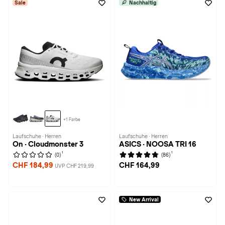
Sale
Nachhaltig
+1 Farbe
Laufschuhe · Herren
Laufschuhe · Herren
On · Cloudmonster 3
ASICS · NOOSA TRI 16
1
1
(0)
(86)
CHF 184,99
CHF 164,99
UVP CHF 219,99
New Arrival