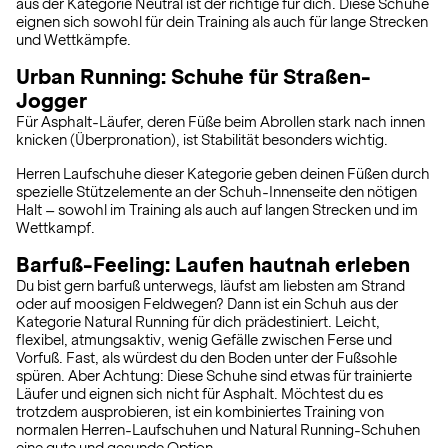
aus der Kategorie Neutral ist der richtige für dich. Diese Schuhe
eignen sich sowohl für dein Training als auch für lange Strecken
und Wettkämpfe.
Urban Running: Schuhe für Straßen-
Jogger
Für Asphalt-Läufer, deren Füße beim Abrollen stark nach innen
knicken (Überpronation), ist Stabilität besonders wichtig.
Herren Laufschuhe dieser Kategorie geben deinen Füßen durch
spezielle Stützelemente an der Schuh-Innenseite den nötigen
Halt – sowohl im Training als auch auf langen Strecken und im
Wettkampf.
Barfuß-Feeling: Laufen hautnah erleben
Du bist gern barfuß unterwegs, läufst am liebsten am Strand
oder auf moosigen Feldwegen? Dann ist ein Schuh aus der
Kategorie Natural Running für dich prädestiniert. Leicht,
flexibel, atmungsaktiv, wenig Gefälle zwischen Ferse und
Vorfuß. Fast, als würdest du den Boden unter der Fußsohle
spüren. Aber Achtung: Diese Schuhe sind etwas für trainierte
Läufer und eignen sich nicht für Asphalt. Möchtest du es
trotzdem ausprobieren, ist ein kombiniertes Training von
normalen Herren-Laufschuhen und Natural Running-Schuhen