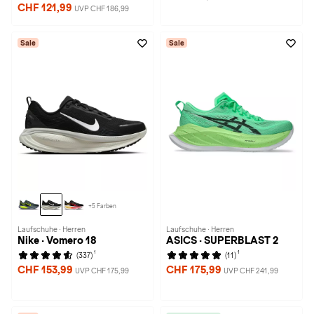
CHF 121,99
UVP CHF 186,99
Sale
Sale
+5 Farben
Laufschuhe · Herren
Laufschuhe · Herren
Nike · Vomero 18
ASICS · SUPERBLAST 2
1
1
(337)
(11)
CHF 153,99
CHF 175,99
UVP CHF 175,99
UVP CHF 241,99