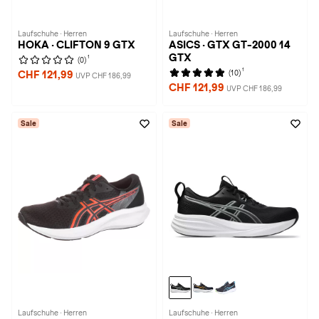
Laufschuhe · Herren
Laufschuhe · Herren
HOKA · CLIFTON 9 GTX
ASICS · GTX GT-2000 14
GTX
1
(0)
1
(10)
CHF 121,99
UVP CHF 186,99
CHF 121,99
UVP CHF 186,99
Sale
Sale
Laufschuhe · Herren
Laufschuhe · Herren