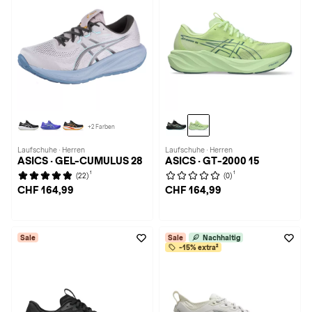
+2 Farben
Laufschuhe · Herren
Laufschuhe · Herren
ASICS · GEL-CUMULUS 28
ASICS · GT-2000 15
1
1
(22)
(0)
CHF 164,99
CHF 164,99
Sale
Sale
Nachhaltig
-15% extra²