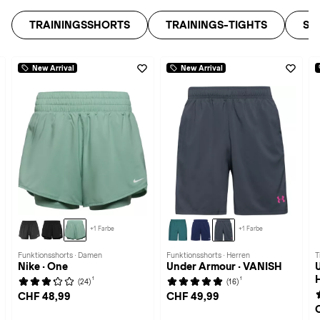
TRAININGSSHORTS
TRAININGS-TIGHTS
SO
New Arrival
New Arrival
+1 Farbe
+1 Farbe
Funktionsshorts · Damen
Funktionsshorts · Herren
T
Nike · One
Under Armour · VANISH
1
1
(24)
(16)
CHF 48,99
CHF 49,99