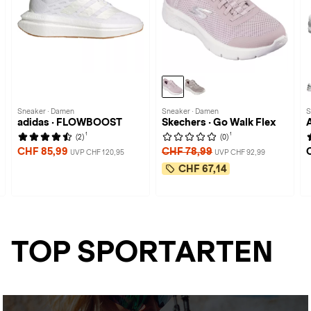
Sneaker · Damen
Sneaker · Damen
S
adidas · FLOWBOOST
Skechers · Go Walk Flex
1
1
(2)
(0)
CHF 85,99
CHF 78,99
UVP CHF 120,95
UVP CHF 92,99
CHF 67,14
TOP SPORTARTEN