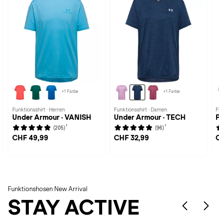
+1 Farbe
+1 Farbe
Funktionsshirt · Herren
Funktionsshirt · Damen
F
Under Armour · VANISH
Under Armour · TECH
1
1
(205)
(96)
CHF 49,99
CHF 32,99
Funktionshosen New Arrival
STAY ACTIVE