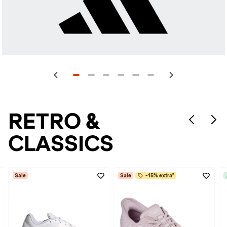
RETRO &
CLASSICS
Sale
Sale
-15% extra²