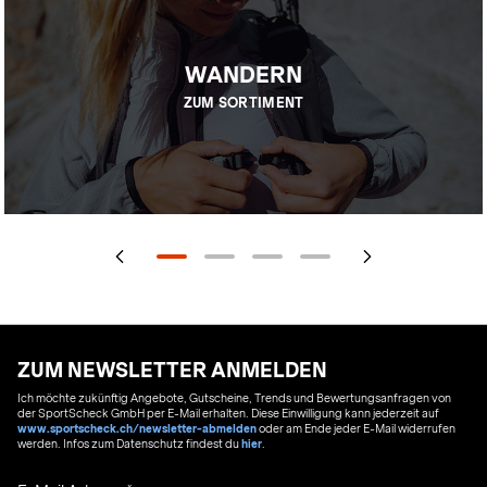
WANDERN
ZUM SORTIMENT
ZUM NEWSLETTER ANMELDEN
Ich möchte zukünftig Angebote, Gutscheine, Trends und Bewertungsanfragen von
der SportScheck GmbH per E-Mail erhalten. Diese Einwilligung kann jederzeit auf
www.sportscheck.ch/newsletter-abmelden
oder am Ende jeder E-Mail widerrufen
werden. Infos zum Datenschutz findest du
hier
.