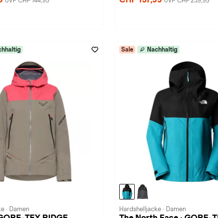
UVP CHF 144,95
UVP CHF 239,95
hhaltig
Sale
Nachhaltig
ke · Damen
Hardshelljacke · Damen
· GORE-TEX RIDGE
The North Face · GORE-