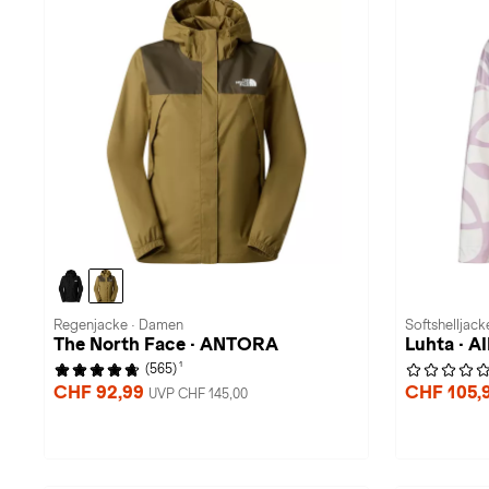
Regenjacke · Damen
Softshelljac
The North Face · ANTORA
Luhta · A
1
(565)
CHF 92,99
CHF 105,
UVP CHF 145,00