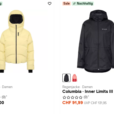
g
Sale
Nachhaltig
 · Damen
Regenjacke · Damen
Columbia · Inner Limits III
1
1
(0)
(0)
00
CHF 91,99
UVP CHF 131,95