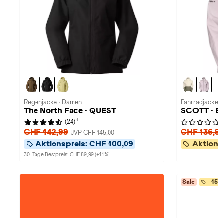
Regenjacke · Damen
Fahrradjacke
The North Face · QUEST
SCOTT · E
1
(24)
CHF 142,99
CHF 136,
UVP CHF 145,00
Aktionspreis:
CHF 100,09
Aktion
30-Tage Bestpreis: CHF 89,99 (+11%)
Sale
-15