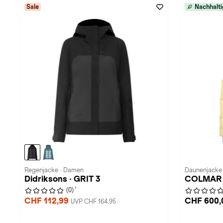
Sale
Nachhalti
Regenjacke · Damen
Daunenjacke
Didriksons · GRIT 3
COLMAR
1
(0)
CHF 112,99
CHF 600,
UVP CHF 164,95