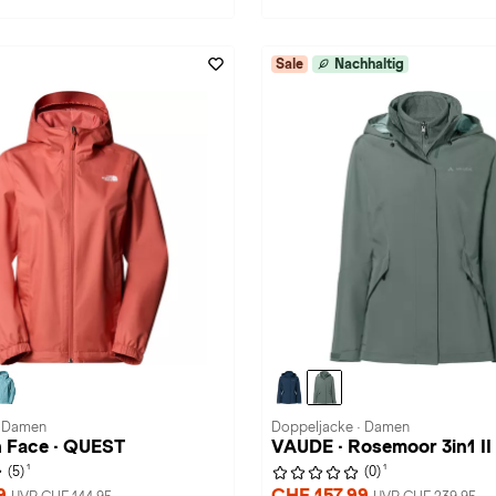
Sale
Nachhaltig
· Damen
Doppeljacke · Damen
h Face · QUEST
VAUDE · Rosemoor 3in1 II
1
1
(5)
(0)
99
CHF 157,99