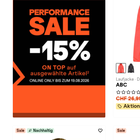
Laufjacke · 
ABC
CHF 26,9
Aktion
Sale
Nachhaltig
Sale