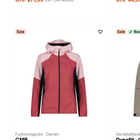
UVP CHF 400,00
Sale
Sale
Nac
Funktionsjacke · Damen
Hardshelljac
CMP
Dynafit 