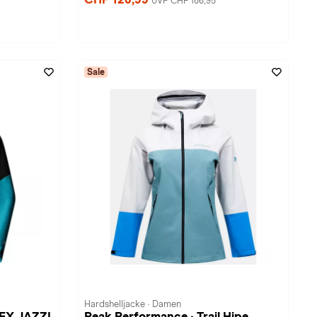
UVP CHF 186,95
Sale
Hardshelljacke · Damen
TEX JAZZI
Peak Performance · Trail Hipe