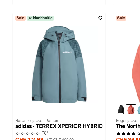
Sale
Nachhaltig
Sale
Hardshelljacke · Damen
Regenjacke 
adidas · TERREX XPERIOR HYBRID
The Nort
1
(0)
CHF 271,99
CHF 86,