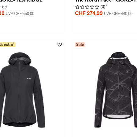
1
1
(0)
(0)
00
CHF 274,99
UVP CHF 550,00
UVP CHF 440,00
% extra²
Sale