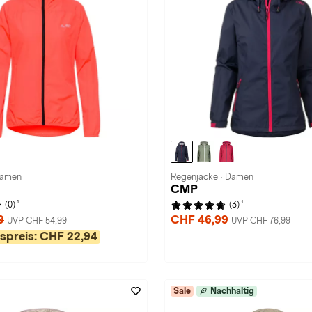
Damen
Regenjacke · Damen
CMP
1
1
(0)
(3)
9
CHF 46,99
UVP CHF 54,99
UVP CHF 76,99
spreis:
CHF 22,94
Sale
Nachhaltig