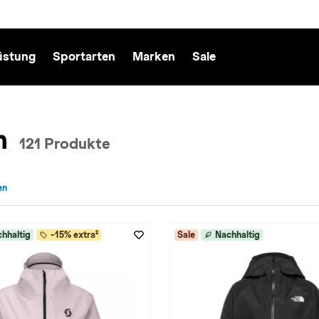
üstung
Sportarten
Marken
Sale
n
121 Produkte
en
echt: Damen entfernen
hhaltig
-15% extra²
Sale
Nachhaltig