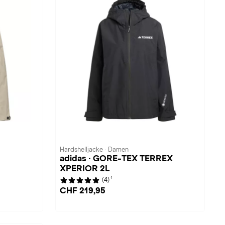
Hardshelljacke · Damen
adidas · GORE-TEX TERREX
XPERIOR 2L
1
(4)
CHF 219,95