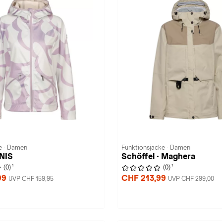
ke · Damen
Funktionsjacke · Damen
INIS
Schöffel · Maghera
1
1
(0)
(0)
99
CHF 213,99
UVP CHF 159,95
UVP CHF 299,00