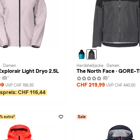
 · Damen
Hardshelljacke · Damen
xplorair Light Dryo 2.5L
The North Face · GORE-
1
1
(0)
(0)
99
CHF 219,99
UVP CHF 186,95
UVP CHF 440,00
spreis:
CHF 116,44
% extra²
Sale