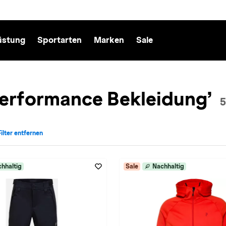
üstung
Sportarten
Marken
Sale
Performance Bekleidung’
5
Filter entfernen
Marke: Peak Performance entfernen
hhaltig
Sale
Nachhaltig