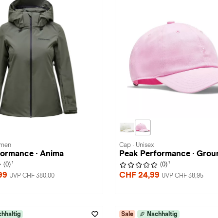
amen
Cap · Unisex
formance · Anima
Peak Performance · Grou
1
1
(0)
(0)
99
CHF 24,99
UVP CHF 380,00
UVP CHF 38,95
hhaltig
Sale
Nachhaltig