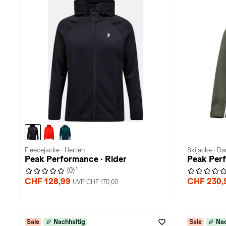
Fleecejacke · Herren
Skijacke · D
Peak Performance · Rider
Peak Per
1
(0)
CHF 128,99
CHF 230,
UVP CHF 170,00
Sale
Nachhaltig
Sale
Nac