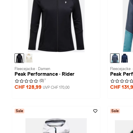
Fleecejacke · Damen
Fleecejacke 
Peak Performance · Rider
Peak Perf
1
(0)
CHF 128,99
CHF 131,
UVP CHF 170,00
Sale
Sale