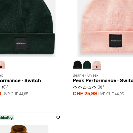
ex
Beanie · Unisex
formance · Switch
Peak Performance · Swit
1
1
(0)
(0)
9
CHF 25,99
UVP CHF 44,95
UVP CHF 44,95
hhaltig