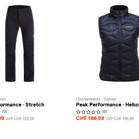
amen
Daunenweste · Damen
ormance · Stretch
Peak Performance · Heli
1
1
(0)
(0)
99
CHF 186,99
UVP CHF 320,00
UVP CHF 199,95