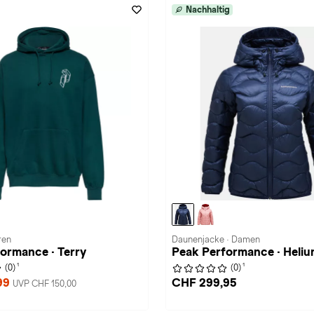
Nachhaltig
ren
Daunenjacke · Damen
ormance · Terry
Peak Performance · Heli
1
1
(0)
(0)
99
CHF 299,95
UVP CHF 150,00