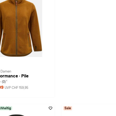
· Damen
ormance · Pile
1
(0)
99
UVP CHF 159,95
hhaltig
Sale