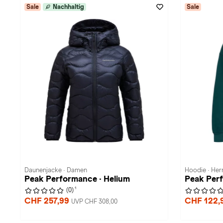
Sale
Nachhaltig
Sale
Daunenjacke · Damen
Hoodie · Her
Peak Performance · Helium
Peak Perf
1
(0)
CHF 257,99
CHF 122,
UVP CHF 308,00