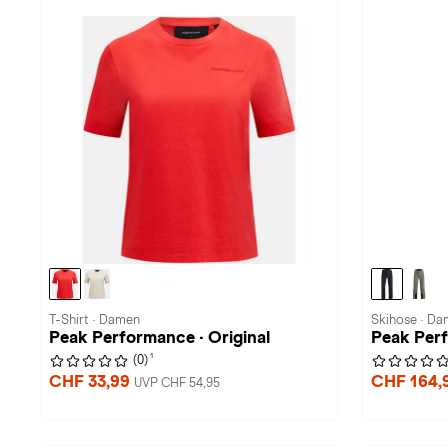
T-Shirt · Damen
Skihose · D
Peak Performance · Original
Peak Perf
1
(0)
CHF 33,99
CHF 164,
UVP CHF 54,95