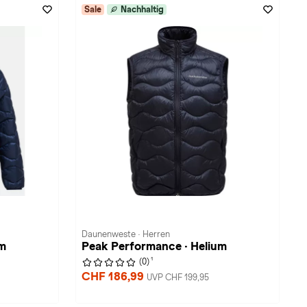
Sale
Nachhaltig
Daunenweste · Herren
um
Peak Performance · Helium
1
(0)
CHF 186,99
UVP CHF 199,95