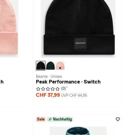
Beanie · Unisex
ch
Peak Performance · Switch
1
(0)
CHF 37,99
UVP CHF 44,95
Sale
Nachhaltig