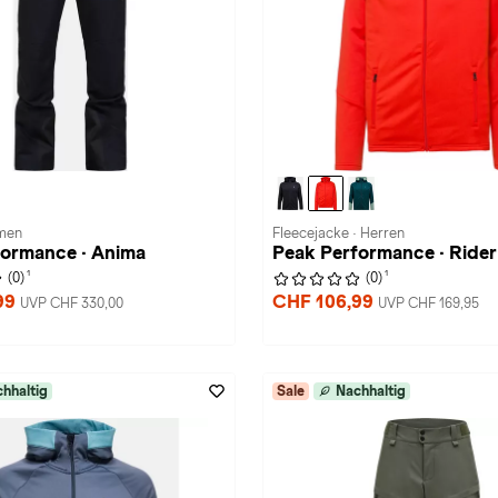
amen
Fleecejacke · Herren
formance · Anima
Peak Performance · Rider
1
1
(0)
(0)
99
CHF 106,99
UVP CHF 330,00
UVP CHF 169,95
hhaltig
Sale
Nachhaltig