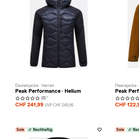
Daunenjacke · Herren
Fleecejacke 
Peak Performance · Helium
Peak Perf
1
(0)
CHF 241,99
CHF 122,
UVP CHF 249,95
Sale
Nachhaltig
Sale
Nac