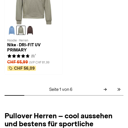
Hoodie · Herren
Nike · DRI-FIT UV
PRIMARY
1
(3)
CHF 65,99
UVP CHF 81,99
CHF 56,09
Seite 1 von 6
Pullover Herren – cool aussehen
und bestens für sportliche