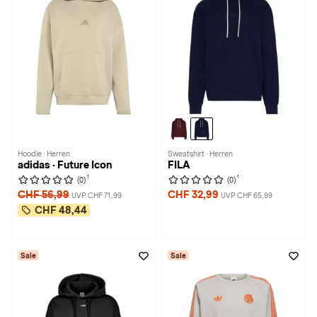
Hoodie · Herren
Sweatshirt · Herren
adidas · Future Icon
FILA
1
1
(0)
(0)
CHF 56,99
CHF 32,99
UVP CHF 71,99
UVP CHF 65,99
CHF 48,44
Sale
Sale