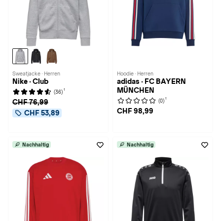
Sweatjacke · Herren
Hoodie · Herren
Nike · Club
adidas · FC BAYERN
MÜNCHEN
1
(36)
1
(0)
CHF 76,99
CHF 98,99
CHF 53,89
Nachhaltig
Nachhaltig