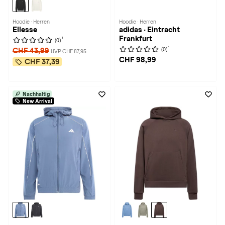
Hoodie · Herren
Hoodie · Herren
Ellesse
adidas · Eintracht
Frankfurt
1
(0)
1
(0)
CHF 43,99
UVP CHF 87,95
CHF 98,99
CHF 37,39
Nachhaltig
New Arrival