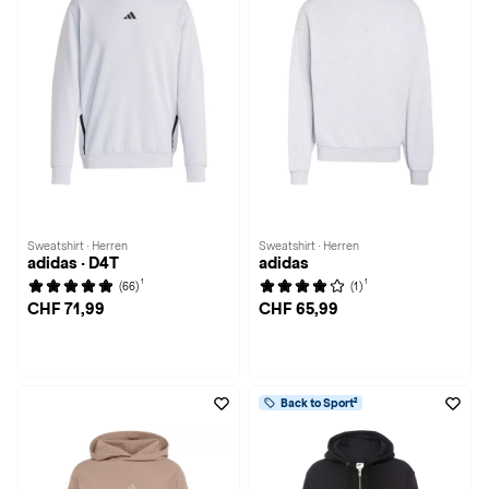
Sweatshirt · Herren
Sweatshirt · Herren
adidas · D4T
adidas
1
1
(66)
(1)
CHF 71,99
CHF 65,99
Back to Sport²