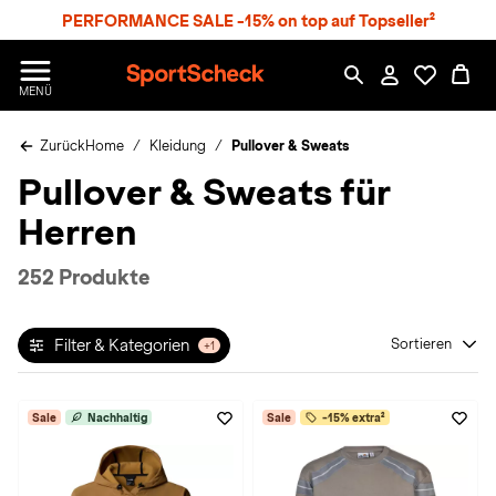
S
PERFORMANCE SALE -15% on top auf Topseller²
p
r
n
S
MENÜ
g
p
e
o
z
Zurück
Home
Kleidung
Pullover & Sweats
r
u
t
Pullover & Sweats für
m
S
H
c
Herren
a
h
u
e
p
c
252 Produkte
t
k
n
h
Filter & Kategorien
Sortieren
+1
a
t
Sale
Nachhaltig
Sale
-15% extra²