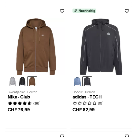
Nachhaltig
Sweatjacke · Herren
Hoodie · Herren
Nike · Club
adidas · TECH
1
1
(36)
(0)
CHF 76,99
CHF 82,99