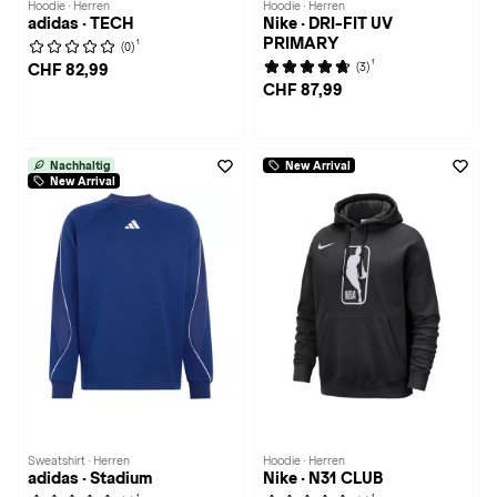
Hoodie · Herren
Hoodie · Herren
adidas · TECH
Nike · DRI-FIT UV
PRIMARY
1
(0)
1
(3)
CHF 82,99
CHF 87,99
Nachhaltig
New Arrival
New Arrival
Sweatshirt · Herren
Hoodie · Herren
adidas · Stadium
Nike · N31 CLUB
1
1