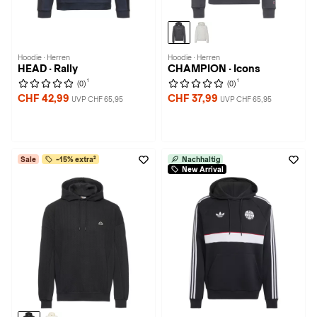
Hoodie · Herren
Hoodie · Herren
HEAD · Rally
CHAMPION · Icons
1
1
(0)
(0)
CHF 42,99
CHF 37,99
UVP CHF 65,95
UVP CHF 65,95
Sale
-15% extra²
Nachhaltig
New Arrival