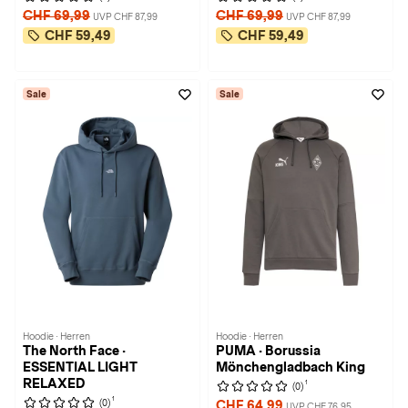
CHF 69,99
CHF 69,99
UVP CHF 87,99
UVP CHF 87,99
CHF 59,49
CHF 59,49
Sale
Sale
Hoodie · Herren
Hoodie · Herren
The North Face ·
PUMA · Borussia
ESSENTIAL LIGHT
Mönchengladbach King
RELAXED
1
(0)
1
(0)
CHF 64,99
UVP CHF 76,95