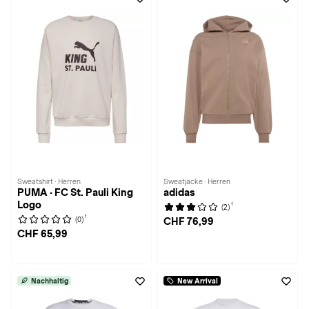
Sweatshirt · Herren
Sweatjacke · Herren
PUMA · FC St. Pauli King
adidas
Logo
1
(2)
1
(0)
CHF 76,99
CHF 65,99
Nachhaltig
New Arrival