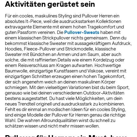
Aktivitäten gerüstet sein
Für ein cooles, maskulines Styling sind Pullover Herren ein
absolutes It-Piece, weil die ausdrucksstarken Kollektionen
extravagante Elemente mit einem hohen Tragekomfort und
guten Passform vereinen. Die
Pullover-Sweats
haben mit
einem klassischen Strickpullover nichts gemeinsam. Denn du
bekommst klassische Sweater mit aussagekräftigem Aufdruck,
Hoodies, Fleece-Pullover und Strickmodelle, klassische
Sweater mit Bündchen an Armen und am Saum, aber auch
solche, die mit raffinierten Details wie einem Kordelzug oder
einem Reisverschluss am Kragen aufwarten. Hochwertige
Baumwolle, einzigartige Kunstfasern und Viskose, vereint mit
einzigartigen Schnitten erzeugen einen hohen Tagekomfort,
der sich angenehm weich an deinen maskulinen Körper
schmiegen. Mit den vielseitigen Variationen bist du beim Sport,
genauso wie bei deinen verschiedenen Outdoor-Aktivitäten
bestens ausgestattet. Du hast viele Möglichkeiten, um dein
neues Trendteil originell und ausdrucksstark zu kombinieren.
Fehlt es dir einmal an modischen Ideen für ein cooles Styling,
sind einige Modelle der Pullover für Herren genau die richtige
Wahl. Die wahren Allroundqualitäten wirst du schnell zu
schätzen wissen und nicht mehr missen wollen.