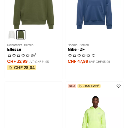
Sweatshirt · Herren
Hoodie · Herren
Ellesse
Nike · DF
1
1
(0)
(0)
CHF 32,99
CHF 47,99
UVP CHF 71,95
UVP CHF 65,99
CHF 28,04
Sale
-15% extra²