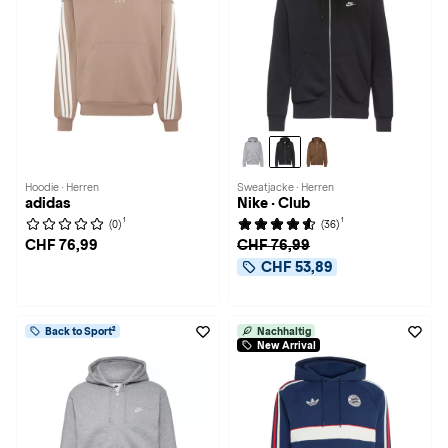
Hoodie · Herren
Sweatjacke · Herren
adidas
Nike · Club
1
1
(0)
(36)
CHF 76,99
CHF 76,99
CHF 53,89
Back to Sport²
Nachhaltig
New Arrival