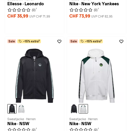
Ellesse · Leonardo
Nike · New York Yankees
1
1
(0)
(0)
CHF 35,99
CHF 73,99
UVP CHF 71,99
UVP CHF 82,95
Sale
-15% extra²
Sale
-15% extra²
Sweatjacke · Herren
Sweatjacke · Herren
Nike · NSW
Nike · NSW
1
1
(0)
(0)