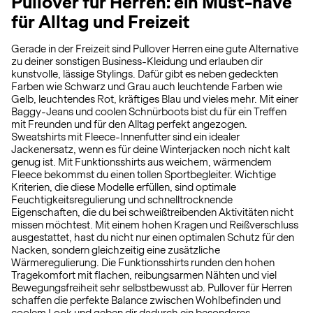
Pullover für Herren: ein Must-have
für Alltag und Freizeit
Gerade in der Freizeit sind Pullover Herren eine gute Alternative
zu deiner sonstigen Business-Kleidung und erlauben dir
kunstvolle, lässige Stylings. Dafür gibt es neben gedeckten
Farben wie Schwarz und Grau auch leuchtende Farben wie
Gelb, leuchtendes Rot, kräftiges Blau und vieles mehr. Mit einer
Baggy-Jeans und coolen Schnürboots bist du für ein Treffen
mit Freunden und für den Alltag perfekt angezogen.
Sweatshirts mit Fleece-Innenfutter sind ein idealer
Jackenersatz, wenn es für deine Winterjacken noch nicht kalt
genug ist. Mit Funktionsshirts aus weichem, wärmendem
Fleece bekommst du einen tollen Sportbegleiter. Wichtige
Kriterien, die diese Modelle erfüllen, sind optimale
Feuchtigkeitsregulierung und schnelltrocknende
Eigenschaften, die du bei schweißtreibenden Aktivitäten nicht
missen möchtest. Mit einem hohen Kragen und Reißverschluss
ausgestattet, hast du nicht nur einen optimalen Schutz für den
Nacken, sondern gleichzeitig eine zusätzliche
Wärmeregulierung. Die Funktionsshirts runden den hohen
Tragekomfort mit flachen, reibungsarmen Nähten und viel
Bewegungsfreiheit sehr selbstbewusst ab. Pullover für Herren
schaffen die perfekte Balance zwischen Wohlbefinden und