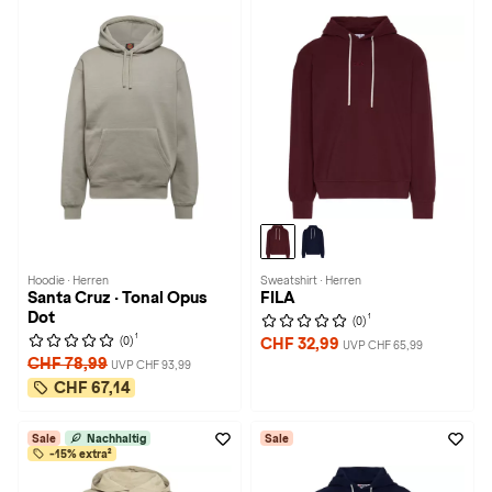
Hoodie · Herren
Sweatshirt · Herren
Santa Cruz · Tonal Opus
FILA
Dot
1
(0)
1
(0)
CHF 32,99
UVP CHF 65,99
CHF 78,99
UVP CHF 93,99
CHF 67,14
Sale
Nachhaltig
Sale
-15% extra²