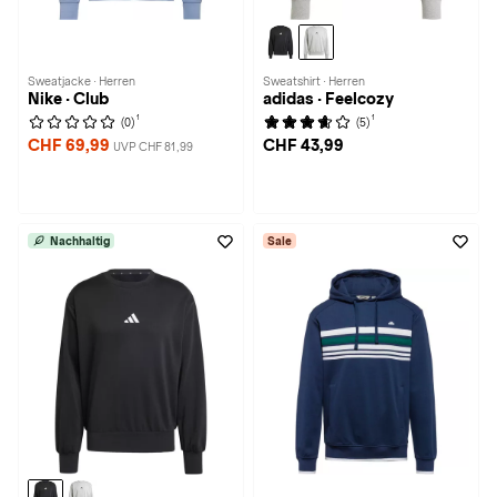
Sweatjacke · Herren
Sweatshirt · Herren
Nike · Club
adidas · Feelcozy
1
1
(0)
(5)
CHF 69,99
CHF 43,99
UVP CHF 81,99
Nachhaltig
Sale