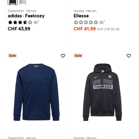
Sweatshirt · Herren
Hoodie · Herren
adidas · Feelcozy
Ellesse
1
1
(5)
(0)
CHF 43,99
CHF 41,99
UVP CHF 82,99
Sale
Sale
Sweatshirt · Herren
Hoodie · Herren