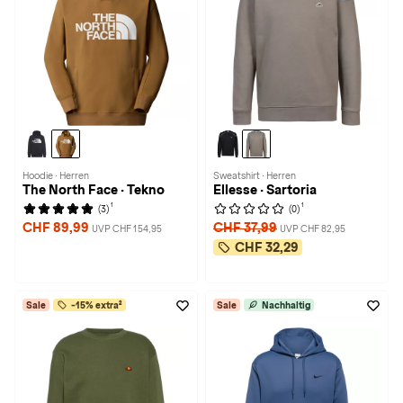
Hoodie · Herren
Sweatshirt · Herren
The North Face · Tekno
Ellesse · Sartoria
1
1
(3)
(0)
CHF 89,99
CHF 37,99
UVP CHF 154,95
UVP CHF 82,95
CHF 32,29
Sale
-15% extra²
Sale
Nachhaltig