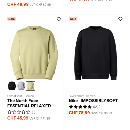
CHF 48,99
UVP CHF 82,99
Sale
Sale
Sweatshirt · Herren
Sweatshirt · Herren
The North Face ·
Nike · IMPOSSIBLYSOFT
ESSENTIAL RELAXED
1
(38)
1
(0)
CHF 78,99
UVP CHF 98,99
CHF 45,99
UVP CHF 71,99