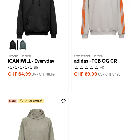
Hoodie · Herren
Sweatshirt · Herren
ICANIWILL · Everyday
adidas · FCB OG CR
1
1
(0)
(0)
CHF 64,99
CHF 69,99
UVP CHF 86,99
UVP CHF 87,95
Sale
-15% extra²