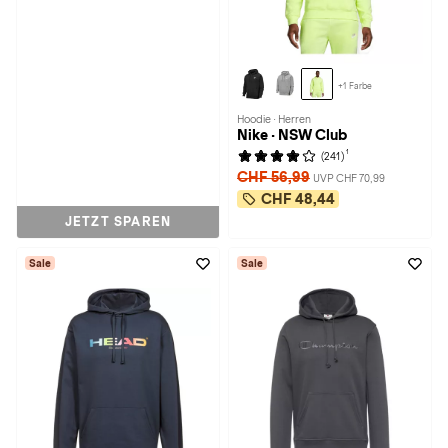
+1 Farbe
Hoodie · Herren
Nike · NSW Club
1
(241)
CHF 56,99
UVP CHF 70,99
CHF 48,44
JETZT SPAREN
Sale
Sale