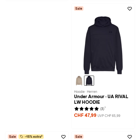
Sale
Hoodie · Herren
Under Armour · UA RIVAL
LW HOODIE
1
(3)
CHF 47,99
UVP CHF 65,99
Sale
-15% extra²
Sale