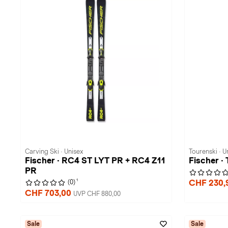
Carving Ski · Unisex
Tourenski · U
Fischer · RC4 ST LYT PR + RC4 Z11
Fischer 
PR
1
CHF 230,
(0)
CHF 703,00
UVP CHF 880,00
Sale
Sale