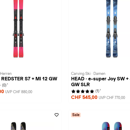
 Herren
Carving Ski · Damen
 REDSTER S7 + MI 12 GW
HEAD · e-super Joy SW +
GW SLR
1
(0)
1
00
(1)
UVP CHF 880,00
CHF 545,00
UVP CHF 770,00
Sale