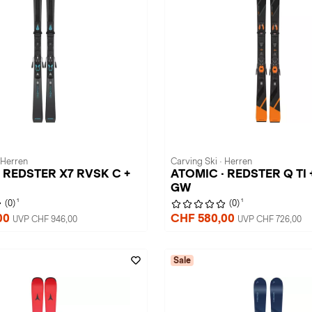
 Herren
Carving Ski · Herren
 REDSTER X7 RVSK C +
ATOMIC · REDSTER Q TI 
GW
1
1
(0)
(0)
00
CHF 580,00
UVP CHF 946,00
UVP CHF 726,00
Sale