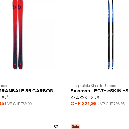
nisex
Langlaufski Klassik · Unisex
· TRANSALP 86 CARBON
Salomon · RC7+ eSKIN +
1
1
(0)
(0)
95
CHF 221,99
UVP CHF 769,00
UVP CHF 296,95
Sale