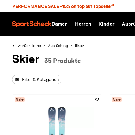
S
PERFORMANCE SALE -15% on top auf Topseller²
p
r
n
Damen
Herren
Kinder
Ausr
g
S
e
p
z
o
u
r
Zurück
Home
Ausrüstung
Skier
m
t
Skier
H
S
35 Produkte
a
c
u
h
p
e
t
c
Filter & Kategorien
k
n
h
a
Sale
Sale
t