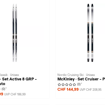
lassik · Unisex
Nordic Cruising Ski · Unisex
· Set Active 8 GRP -
McKinley · Set Cruiser - 
uto
1
(0)
1
CHF 144,99
(0)
UVP CHF 208,95
99
UVP CHF 186,99