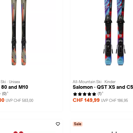
Ski · Unisex
All-Mountain Ski · Kinder
· 80 and M10
Salomon · QST XS and C5
1
1
(0)
(1)
00
CHF 149,99
UVP CHF 583,00
UVP CHF 186,95
Sale