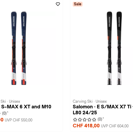
Sale
Ski · Unisex
Carving Ski · Unisex
· S-MAX 6 XT and M10
Salomon · E S/MAX X7 Ti
L80 24/25
1
(0)
1
00
(0)
UVP CHF 550,00
CHF 418,00
UVP CHF 604,00