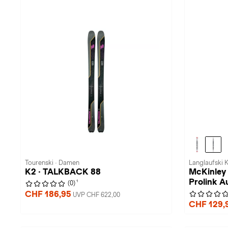
Tourenski · Damen
Langlaufski K
K2 · TALKBACK 88
McKinley 
Prolink A
1
(0)
CHF 186,95
UVP CHF 622,00
CHF 129,