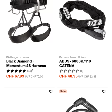
Klettergurt · Unisex
Kettenschloss · Unisex
Black Diamond ·
ABUS · 6806K/110
Momentum 4S Harness
CATENA
1
1
(36)
(0)
CHF 67,99
CHF 48,95
UVP CHF 70,00
UVP CHF 52,95
Sale