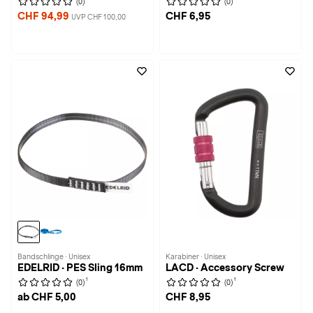
(0)
(0)
CHF 94,99
CHF 6,95
UVP CHF 100,00
Bandschlinge · Unisex
Karabiner · Unisex
EDELRID · PES Sling 16mm
LACD · Accessory Screw
1
1
(0)
(0)
ab CHF 5,00
CHF 8,95