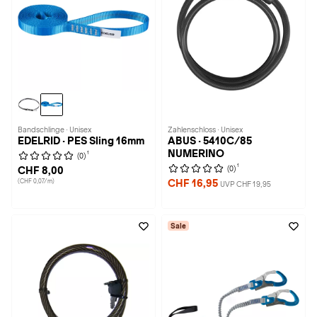
Bandschlinge · Unisex
Zahlenschloss · Unisex
EDELRID · PES Sling 16mm
ABUS · 5410C/85
NUMERINO
1
(0)
1
(0)
CHF 8,00
(CHF 0,07/m)
CHF 16,95
UVP CHF 19,95
Sale