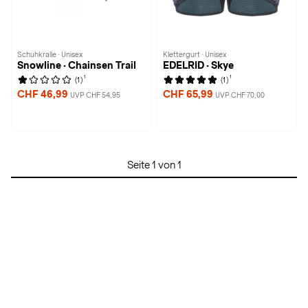
Schuhkralle · Unisex
Klettergurt · Unisex
Snowline · Chainsen Trail
EDELRID · Skye
1
1
(1)
(1)
CHF 46,99
CHF 65,99
UVP CHF 54,95
UVP CHF 70,00
Seite 1 von 1