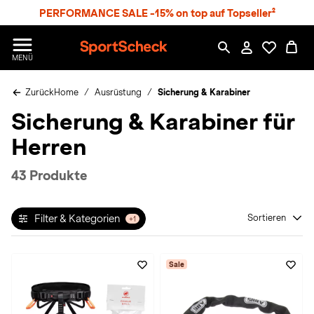
S
PERFORMANCE SALE -15% on top auf Topseller²
p
r
n
S
MENÜ
g
p
e
o
z
Zurück
Home
Ausrüstung
Sicherung & Karabiner
r
u
t
Sicherung & Karabiner für
m
S
H
c
Herren
a
h
u
e
p
c
43 Produkte
t
k
n
h
Filter & Kategorien
Sortieren
+1
a
t
Sale