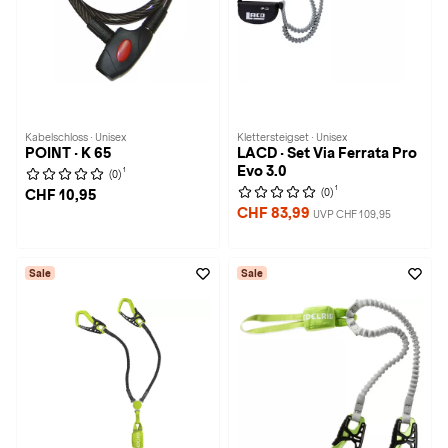
Kabelschloss · Unisex
Klettersteigset · Unisex
POINT · K 65
LACD · Set Via Ferrata Pro
Evo 3.0
1
(0)
1
(0)
CHF 10,95
CHF 83,99
UVP CHF 109,95
Sale
Sale