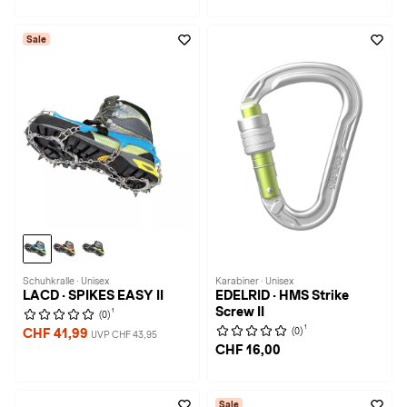
Sale
Schuhkralle · Unisex
Karabiner · Unisex
LACD · SPIKES EASY II
EDELRID · HMS Strike
Screw II
1
(0)
1
(0)
CHF 41,99
UVP CHF 43,95
CHF 16,00
Sale