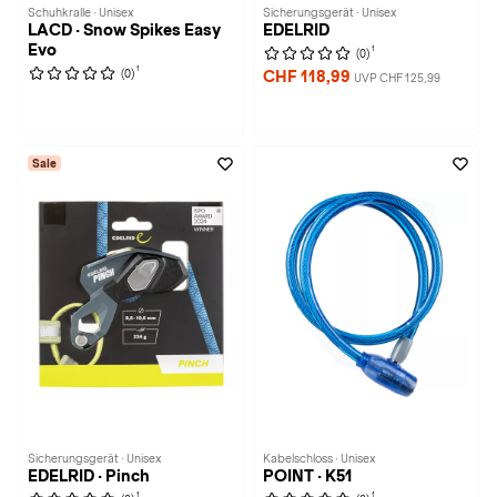
Schuhkralle · Unisex
Sicherungsgerät · Unisex
LACD · Snow Spikes Easy
EDELRID
Evo
1
(0)
1
(0)
CHF 118,99
UVP CHF 125,99
Sale
Sicherungsgerät · Unisex
Kabelschloss · Unisex
EDELRID · Pinch
POINT · K51
1
1