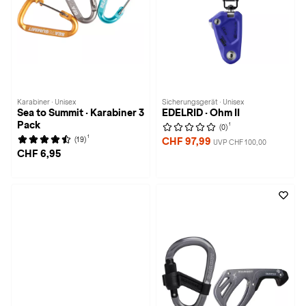
Karabiner · Unisex
Sicherungsgerät · Unisex
Sea to Summit · Karabiner 3
EDELRID · Ohm II
Pack
1
(0)
1
(19)
CHF 97,99
UVP CHF 100,00
CHF 6,95