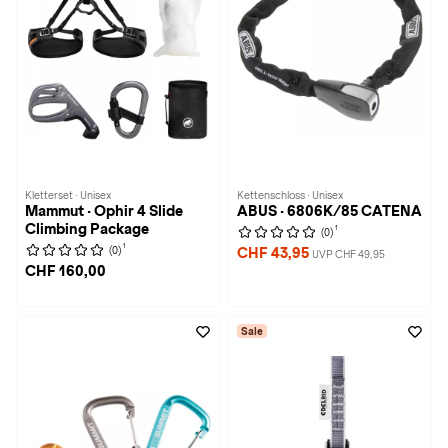
Kletterset · Unisex
Kettenschloss · Unisex
Mammut · Ophir 4 Slide
ABUS · 6806K/85 CATENA
Climbing Package
1
(0)
1
(0)
CHF 43,95
UVP CHF 49,95
CHF 160,00
Sale