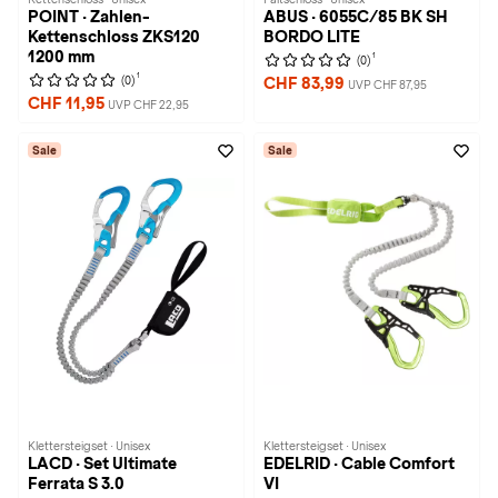
POINT · Zahlen-
ABUS · 6055C/85 BK SH
Kettenschloss ZKS120
BORDO LITE
1200 mm
1
(0)
1
(0)
CHF 83,99
UVP CHF 87,95
CHF 11,95
UVP CHF 22,95
Sale
Sale
Klettersteigset · Unisex
Klettersteigset · Unisex
LACD · Set Ultimate
EDELRID · Cable Comfort
Ferrata S 3.0
VI