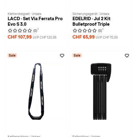
Klettersteigset · Unisex
Sicherungsgerät · Unisex
LACD · Set Via Ferrata Pro
EDELRID · Jul 2 Kit
Evo S 3.0
Bulletproof Triple
1
1
(0)
(0)
CHF 107,99
CHF 65,99
UVP CHF 120,95
UVP CHF 70,00
Sale
Sale
Kettenschloss · Unisex
Faltschloss · Unisex