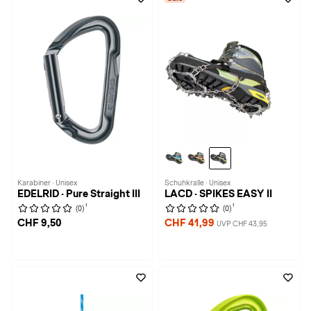
Karabiner · Unisex
Schuhkralle · Unisex
EDELRID · Pure Straight III
LACD · SPIKES EASY II
1
1
(0)
(0)
CHF 9,50
CHF 41,99
UVP CHF 43,95