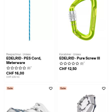
Reepschnur · Unisex
Karabiner · Unisex
EDELRID · PES Cord,
EDELRID · Pure Screw III
Meterware
1
(0)
1
(0)
CHF 12,50
CHF 16,00
(CHF 2,00/m)
Sale
Sale