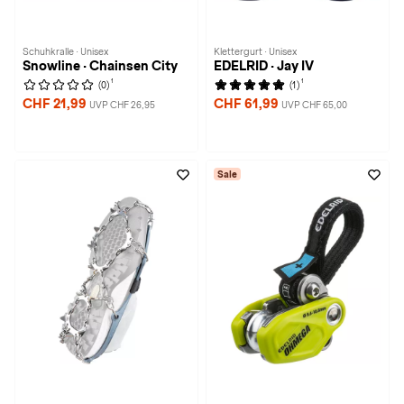
Schuhkralle · Unisex
Klettergurt · Unisex
Snowline · Chainsen City
EDELRID · Jay IV
1
1
(0)
(1)
CHF 21,99
CHF 61,99
UVP CHF 26,95
UVP CHF 65,00
Sale