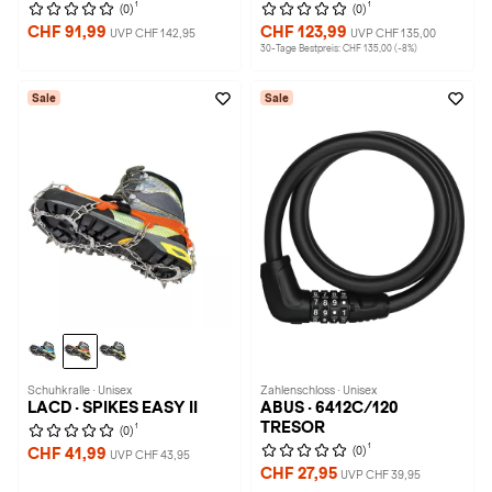
1
1
(0)
(0)
CHF 91,99
CHF 123,99
UVP CHF 142,95
UVP CHF 135,00
30-Tage Bestpreis: CHF 135,00 (-8%)
Sale
Sale
Schuhkralle · Unisex
Zahlenschloss · Unisex
LACD · SPIKES EASY II
ABUS · 6412C/120
TRESOR
1
(0)
1
(0)
CHF 41,99
UVP CHF 43,95
CHF 27,95
UVP CHF 39,95