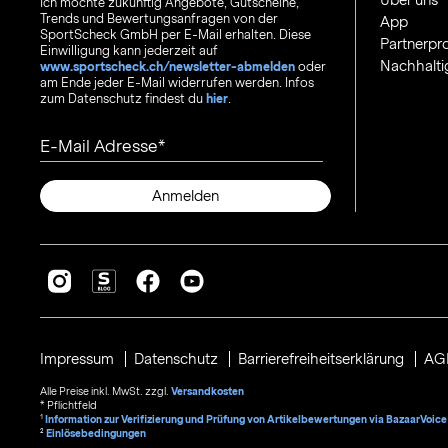
Über uns
Ich möchte zukünftig Angebote, Gutscheine,
Trends und Bewertungsanfragen von der
App
SportScheck GmbH per E-Mail erhalten. Diese
Partnerp
Einwilligung kann jederzeit auf
Nachhalti
www.sportscheck.ch/newsletter-abmelden
oder
am Ende jeder E-Mail widerrufen werden. Infos
zum Datenschutz findest du
hier
.
E-Mail Adresse
Anmelden
Impressum
Datenschutz
Barrierefreiheitserklärung
AG
Alle Preise inkl. MwSt. zzgl.
Versandkosten
* Pflichtfeld
1
Information zur Verifizierung und Prüfung von Artikelbewertungen via BazaarVoice
²
Einlösebedingungen