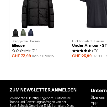
Steppjacke · Herren
Funktionsshirt · Herren
Ellesse
Under Armour · 
1
1
(0)
(17)
CHF 73,99
CHF 23,99
UVP CHF 186,95
UVP CHF 4
ZUM NEWSLETTER ANMELDEN
Unter
Über uns
Ich möchte zukünftig Angebote, Gutscheine,
Trends und Bewertungsanfragen von der
App
SportScheck GmbH per E-Mail erhalten. Diese