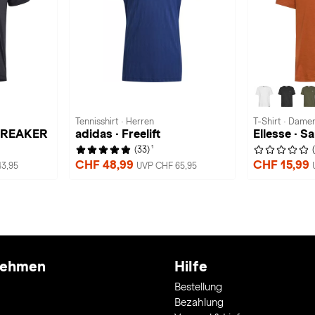
Tennisshirt · Herren
T-Shirt · Dame
STREAKER
adidas · Freelift
Ellesse · Sa
1
(33)
CHF 48,99
CHF 15,99
3,95
UVP CHF 65,95
nehmen
Hilfe
Bestellung
Bezahlung