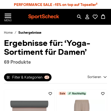
S
PERFORMANCE SALE -15% on top auf Topseller²
p
r
n
S
MENÜ
g
p
e
o
z
Home
Suchergebnisse
r
u
t
Ergebnisse für:
‘Yoga-
m
S
H
c
Sortiment für Damen’
a
h
u
e
p
c
69 Produkte
t
k
n
h
Filter & Kategorien
Sortieren
+2
a
t
Sale
Nachhaltig