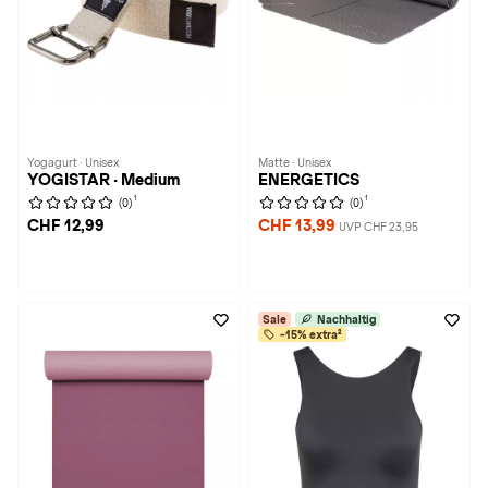
Yogagurt · Unisex
Matte · Unisex
YOGISTAR · Medium
ENERGETICS
1
1
(0)
(0)
CHF 12,99
CHF 13,99
UVP CHF 23,95
Sale
Nachhaltig
-15% extra²