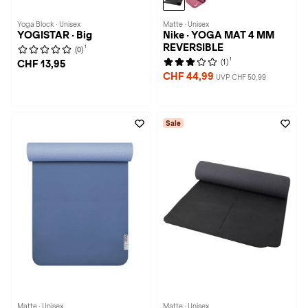
Yoga Block · Unisex
Matte · Unisex
YOGISTAR · Big
Nike · YOGA MAT 4 MM
REVERSIBLE
1
(0)
1
(1)
CHF 13,95
CHF 44,99
UVP CHF 50,99
Sale
Matte · Unisex
Matte · Unisex