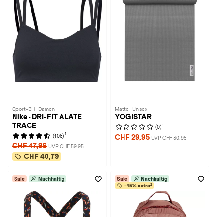
Sport-BH · Damen
Matte · Unisex
Nike · DRI-FIT ALATE
YOGISTAR
TRACE
1
(0)
1
(108)
CHF 29,95
UVP CHF 30,95
CHF 47,99
UVP CHF 59,95
CHF 40,79
Sale
Nachhaltig
Sale
Nachhaltig
-15% extra²