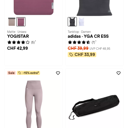
Matte · Unisex
Tanktop · Damen
YOGISTAR
adidas · YGA CR ESS
1
1
(5)
(7)
CHF 42,99
CHF 39,99
UVP CHF 48,95
CHF 33,99
Sale
-15% extra²