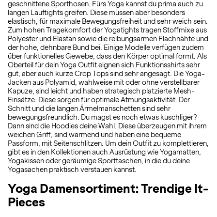
geschnittene Sporthosen. Fürs Yoga kannst du prima auch zu
langen Lauftights greifen. Diese müssen aber besonders
elastisch, für maximale Bewegungsfreiheit und sehr weich sein.
Zum hohen Tragekomfort der Yogatights tragen Stoffmixe aus
Polyester und Elastan sowie die reibungsarmen Flachnähte und
der hohe, dehnbare Bund bei. Einige Modelle verfügen zudem
über funktionelles Gewebe, dass den Körper optimal formt. Als
Oberteil für dein Yoga Outfit eignen sich Funktionsshirts sehr
gut, aber auch kurze Crop Tops sind sehr angesagt. Die Yoga-
Jacken aus Polyamid, wahlweise mit oder ohne verstellbarer
Kapuze, sind leicht und haben strategisch platzierte Mesh-
Einsätze. Diese sorgen für optimale Atmungsaktivität. Der
Schnitt und die langen Ärmelmanschetten sind sehr
bewegungsfreundlich. Du magst es noch etwas kuschliger?
Dann sind die Hoodies deine Wahl. Diese überzeugen mit ihrem
weichen Griff, sind wärmend und haben eine bequeme
Passform, mit Seitenschlitzen. Um dein Outfit zu komplettieren,
gibt es in den Kollektionen auch Ausrüstung wie Yogamatten,
Yogakissen oder geräumige Sporttaschen, in die du deine
Yogasachen praktisch verstauen kannst.
Yoga Damensortiment: Trendige It-
Pieces