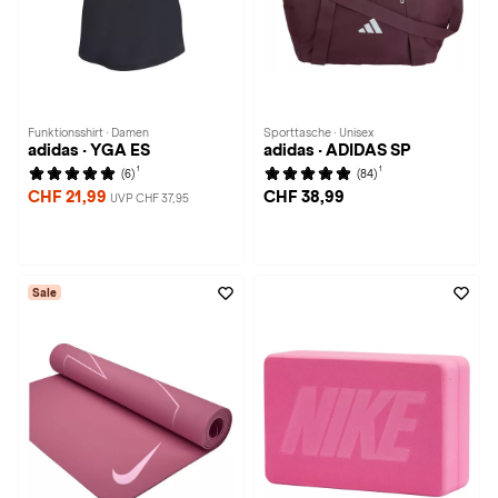
Funktionsshirt · Damen
Sporttasche · Unisex
adidas · YGA ES
adidas · ADIDAS SP
1
1
(6)
(84)
CHF 21,99
CHF 38,99
UVP CHF 37,95
Sale