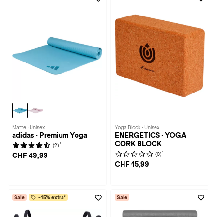
Matte · Unisex
Yoga Block · Unisex
adidas · Premium Yoga
ENERGETICS · YOGA
CORK BLOCK
1
(2)
1
(0)
CHF 49,99
CHF 15,99
Sale
-15% extra²
Sale