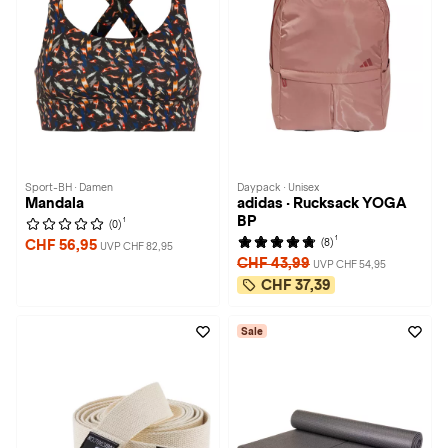
Sport-BH · Damen
Daypack · Unisex
Mandala
adidas · Rucksack YOGA
BP
1
(0)
1
(8)
CHF 56,95
UVP CHF 82,95
CHF 43,99
UVP CHF 54,95
CHF 37,39
Sale