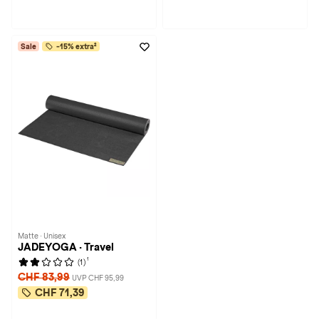
Sale
-15% extra²
Matte · Unisex
JADEYOGA · Travel
1
(1)
CHF 83,99
UVP CHF 95,99
CHF 71,39