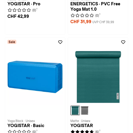
YOGISTAR · Pro
ENERGETICS · PVC Free
Yoga Mat 1.0
1
(0)
1
(0)
CHF 42,99
CHF 31,99
UVP CHF 39,99
Sale
Yoga Block · Unisex
Matte · Unisex
YOGISTAR · Basic
YOGISTAR
1
1
(0)
(6)