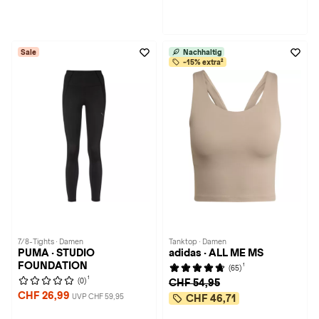
Sale
Nachhaltig
-15% extra²
7/8-Tights · Damen
Tanktop · Damen
PUMA · STUDIO
adidas · ALL ME MS
FOUNDATION
1
(65)
1
(0)
CHF 54,95
CHF 26,99
UVP CHF 59,95
CHF 46,71