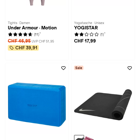
Tights · Damen
Yogatasche · Unisex
Under Armour · Motion
YOGISTAR
1
1
(11)
(1)
CHF 46,95
CHF 17,99
UVP CHF 51,95
CHF 39,91
Sale