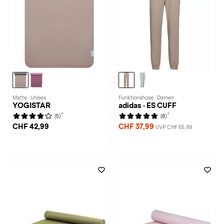
Matte · Unisex
Funktionshose · Damen
YOGISTAR
adidas · ES CUFF
1
1
(5)
(8)
CHF 42,99
CHF 37,99
UVP CHF 65,99