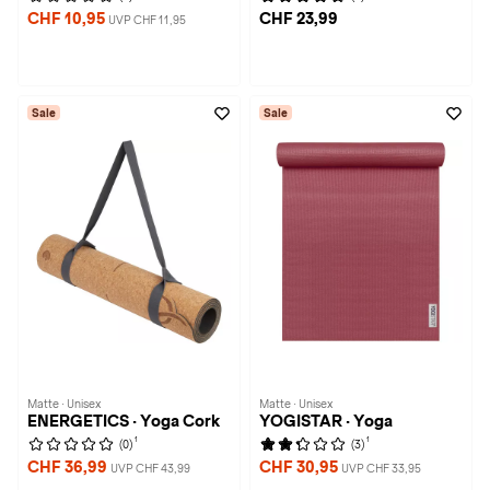
CHF 10,95
CHF 23,99
UVP CHF 11,95
Sale
Sale
Matte · Unisex
Matte · Unisex
ENERGETICS · Yoga Cork
YOGISTAR · Yoga
1
1
(0)
(3)
CHF 36,99
CHF 30,95
UVP CHF 43,99
UVP CHF 33,95