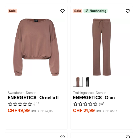
Sale
Sale
Nachhaltig
Sweatshirt · Damen
Trainingshose · Damen
ENERGETICS · Ornella II
ENERGETICS · Olan
1
1
(0)
(0)
CHF 19,99
CHF 21,99
UVP CHF 37,95
UVP CHF 43,99