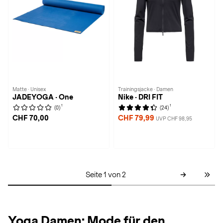
Matte · Unisex
Trainingsjacke · Damen
JADEYOGA · One
Nike · DRI FIT
1
1
(0)
(24)
CHF 70,00
CHF 79,99
UVP CHF 98,95
Seite 1 von 2
Yoga Damen: Mode für den