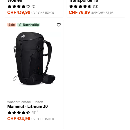
Women
Transporter 15
1
1
(5)
(12)
CHF 139,99
CHF 76,99
UVP CHF 150,00
UVP CHF 153,95
Sale
Nachhaltig
Wanderrucksack · Unisex
Mammut · Lithium 30
1
(11)
CHF 134,99
UVP CHF 150,00