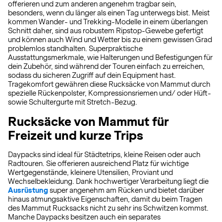
offerieren und zum anderen angenehm tragbar sein,
besonders, wenn du länger als einen Tag unterwegs bist. Meist
kommen Wander- und Trekking-Modelle in einem überlangen
Schnitt daher, sind aus robustem Ripstop-Gewebe gefertigt
und können auch Wind und Wetter bis zu einem gewissen Grad
problemlos standhalten. Superpraktische
Ausstattungsmerkmale, wie Halterungen und Befestigungen für
dein Zubehör, sind während der Touren einfach zu erreichen,
sodass du sicheren Zugriff auf dein Equipment hast.
Tragekomfort gewähren diese Rucksäcke von Mammut durch
spezielle Rückenpolster, Kompressionsriemen und/ oder Hüft-
sowie Schultergurte mit Stretch-Bezug.
Rucksäcke von Mammut für
Freizeit und kurze Trips
Daypacks sind ideal für Städtetrips, kleine Reisen oder auch
Radtouren. Sie offerieren ausreichend Platz für wichtige
Wertgegenstände, kleinere Utensilien, Proviant und
Wechselbekleidung. Dank hochwertiger Verarbeitung liegt die
Ausrüstung
super angenehm am Rücken und bietet darüber
hinaus atmungsaktive Eigenschaften, damit du beim Tragen
des Mammut Rucksacks nicht zu sehr ins Schwitzen kommst.
Manche Daypacks besitzen auch ein separates