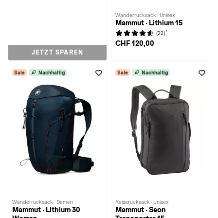
Wanderrucksack · Unisex
Mammut · Lithium 15
1
(22)
CHF 120,00
JETZT SPAREN
Sale
Nachhaltig
Sale
Nachhaltig
Wanderrucksack · Damen
Reiserucksack · Unisex
Mammut · Lithium 30
Mammut · Seon