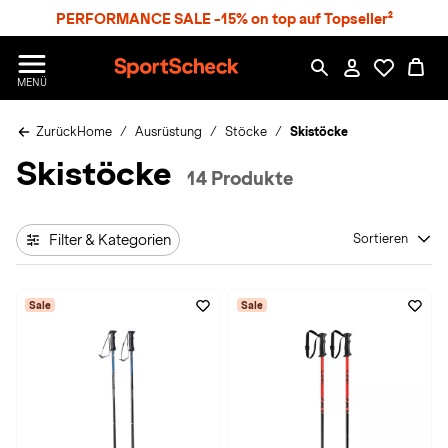
S
PERFORMANCE SALE -15% on top auf Topseller²
p
r
n
S
MENÜ
g
p
e
o
z
Zurück
Home
Ausrüstung
Stöcke
Skistöcke
r
u
t
Skistöcke
m
S
14 Produkte
H
c
a
h
u
e
p
Filter & Kategorien
Sortieren
c
t
k
n
Sale
Sale
h
a
t