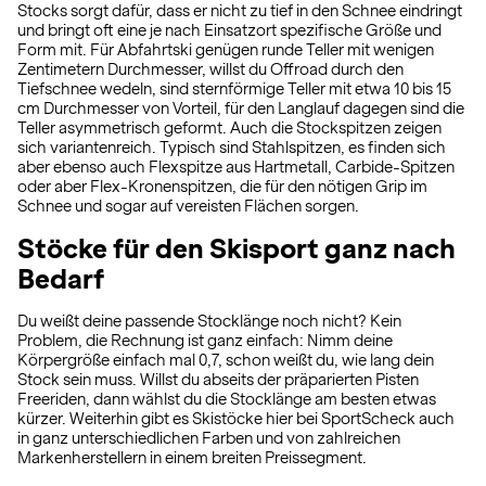
Stocks sorgt dafür, dass er nicht zu tief in den Schnee eindringt
und bringt oft eine je nach Einsatzort spezifische Größe und
Form mit. Für Abfahrtski genügen runde Teller mit wenigen
Zentimetern Durchmesser, willst du Offroad durch den
Tiefschnee wedeln, sind sternförmige Teller mit etwa 10 bis 15
cm Durchmesser von Vorteil, für den Langlauf dagegen sind die
Teller asymmetrisch geformt. Auch die Stockspitzen zeigen
sich variantenreich. Typisch sind Stahlspitzen, es finden sich
aber ebenso auch Flexspitze aus Hartmetall, Carbide-Spitzen
oder aber Flex-Kronenspitzen, die für den nötigen Grip im
Schnee und sogar auf vereisten Flächen sorgen.
Stöcke für den Skisport ganz nach
Bedarf
Du weißt deine passende Stocklänge noch nicht? Kein
Problem, die Rechnung ist ganz einfach: Nimm deine
Körpergröße einfach mal 0,7, schon weißt du, wie lang dein
Stock sein muss. Willst du abseits der präparierten Pisten
Freeriden, dann wählst du die Stocklänge am besten etwas
kürzer. Weiterhin gibt es Skistöcke hier bei SportScheck auch
in ganz unterschiedlichen Farben und von zahlreichen
Markenherstellern in einem breiten Preissegment.