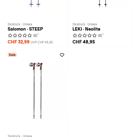
Skistock · Unisex
Skistock · Unisex
Salomon · STEEP
LEKI · Neolite
1
1
(0)
(0)
CHF 32,99
CHF 48,95
UVP CHF 43,95
Sale
Skistock · Unisex