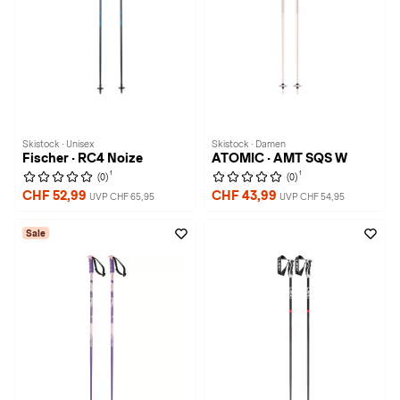
Skistock · Unisex
Skistock · Damen
Fischer · RC4 Noize
ATOMIC · AMT SQS W
1
1
(0)
(0)
CHF 52,99
CHF 43,99
UVP CHF 65,95
UVP CHF 54,95
Sale