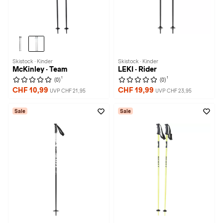
Skistock · Kinder
Skistock · Kinder
McKinley · Team
LEKI · Rider
1
1
(0)
(0)
CHF 10,99
CHF 19,99
UVP CHF 21,95
UVP CHF 23,95
Sale
Sale