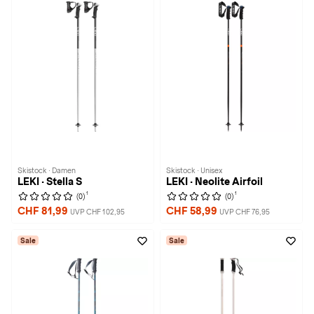
Skistock · Damen
Skistock · Unisex
LEKI · Stella S
LEKI · Neolite Airfoil
1
1
(0)
(0)
CHF 81,99
CHF 58,99
UVP CHF 102,95
UVP CHF 76,95
Sale
Sale