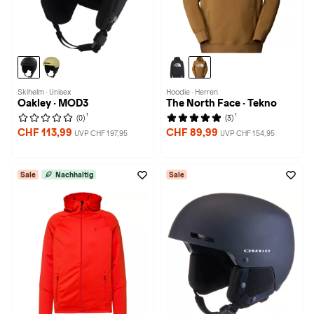
Skihelm · Unisex
Hoodie · Herren
Oakley · MOD3
The North Face · Tekno
1
1
(0)
(3)
CHF 113,99
CHF 89,99
UVP CHF 197,95
UVP CHF 154,95
Sale
Nachhaltig
Sale