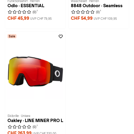
Funktionsshirt · Herren
Wäscheset · Herren
Odlo · ESSENTIAL
8848 Outdoor · Seamless
1
1
(0)
(0)
CHF 45,99
CHF 54,99
UVP CHF 79,95
UVP CHF 109,95
Sale
Skibrille · Unisex
Oakley · LINE MINER PRO L
1
(0)
CHF 263,99
UVP CHF 330,00