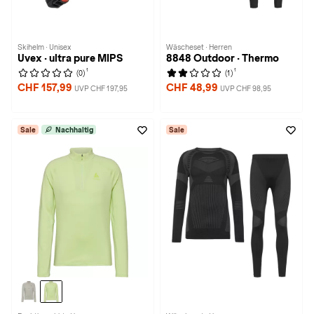
Skihelm · Unisex
Wäscheset · Herren
Uvex · ultra pure MIPS
8848 Outdoor · Thermo
1
1
(0)
(1)
CHF 157,99
CHF 48,99
UVP CHF 197,95
UVP CHF 98,95
Sale
Nachhaltig
Sale