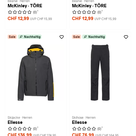
Beanie · Herren
Beanie · Herren
McKinley · TÖRE
McKinley · TÖRE
1
1
(0)
(0)
CHF 12,99
CHF 12,99
UVP CHF 15,99
UVP CHF 15,99
Sale
Nachhaltig
Sale
Nachhaltig
Skijacke · Herren
Skihose · Herren
Ellesse
Ellesse
1
1
(0)
(0)
CHF 136,99
CHF 76,99
UVP CHF 274,95
UVP CHF 164,95