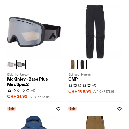
Skibrille · Unisex
Skihose · Herren
McKinley · Base Plus
CMP
MiroSpec2
1
(0)
1
(0)
CHF 108,99
UVP CHF 175,95
CHF 21,99
UVP CHF 43,95
Sale
Sale