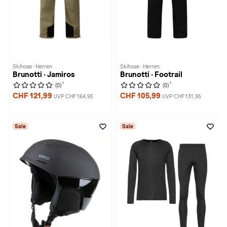
Skihose · Herren
Skihose · Herren
Brunotti · Jamiros
Brunotti · Footrail
1
1
(0)
(0)
CHF 121,99
CHF 105,99
UVP CHF 164,95
UVP CHF 131,95
Sale
Sale