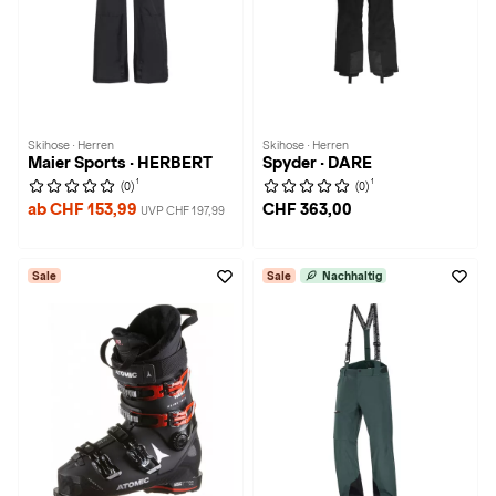
Skihose · Herren
Skihose · Herren
Maier Sports · HERBERT
Spyder · DARE
1
1
(0)
(0)
ab CHF 153,99
CHF 363,00
UVP CHF 197,99
Sale
Sale
Nachhaltig