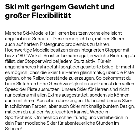
Ski mit geringem Gewicht und
großer Flexibilität
Manche Ski-Modelle für Herren besitzen vorne eine leicht
angehobene Schaufel. Diese ermöglicht es, mit den Skiern
auch auf hartem Pistengrund problemlos zu fahren.
Hochwertige Modelle besitzen einen integrierten Stopper mit
bis zu 180° Winkel. So ist es beinahe egal, in welche Richtung du
fällst, der Stopper wird bei jedem Sturz aktiv. Für ein
angenehmeres Fahrgefühl sorgt der gesinterte Belag. Er macht
es möglich, dass die Skier für Herren gleichmäßig über die Piste
gleiten, ohne Reibwiderstände zu erzeugen. So bekommst du
beim Skifahren hohe Geschwindigkeiten und kannst den vollen
Speed der Piste ausnutzen. Unsere Skier für Herren sind nicht
nur bestens mit allen Extras ausgestattet, sondern sie können
auch mit ihrem Aussehen überzeugen. Du findest bei uns Skier
in schlichten Farben, aber auch Skier mit knallig buntem Design,
mit dem du auf der Piste leuchten kannst. Werde im
SportScheck-Onlineshop schnell fündig und verliebe dich in
dein Paar modische Skier für abenteuerliche Stunden im
Schnee!