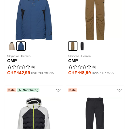
Skijacke · Herren
Skihose · Herren
CMP
CMP
1
1
(0)
(0)
CHF 142,99
CHF 118,99
UVP CHF 208,95
UVP CHF 175,95
Sale
Nachhaltig
Sale