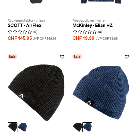
Rückenprotektor · Unisex
Fleecepullover · Herren
SCOTT · AirFlex
McKinley · Elian HZ
1
1
(0)
(0)
CHF 145,95
CHF 19,99
UVP CHF 169,95
UVP CHF 38,99
Sale
Sale