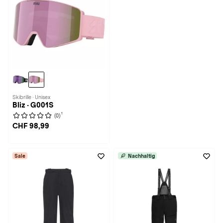
Skibrille · Unisex
Bliz · G001S
1
(0)
CHF 98,99
Sale
Nachhaltig