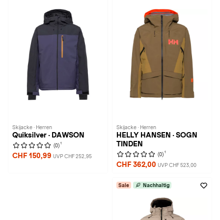
Skijacke · Herren
Skijacke · Herren
Quiksilver · DAWSON
HELLY HANSEN · SOGN
TINDEN
1
(0)
1
(0)
CHF 150,99
UVP CHF 252,95
CHF 362,00
UVP CHF 523,00
Sale
Nachhaltig