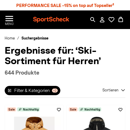
S
PERFORMANCE SALE -15% on top auf Topseller²
p
r
n
S
MENÜ
g
p
e
o
z
Home
Suchergebnisse
r
u
t
Ergebnisse für:
‘Ski-
m
S
H
c
Sortiment für Herren’
a
h
u
e
p
c
644 Produkte
t
k
n
h
Filter & Kategorien
Sortieren
+2
a
t
Sale
Nachhaltig
Sale
Nachhaltig