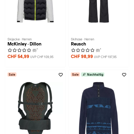
Skijacke · Herren
Skihose · Herren
McKinley · Dillon
Reusch
1
1
(0)
(0)
CHF 54,99
CHF 98,99
UVP CHF 109,95
UVP CHF 197,95
Sale
Sale
Nachhaltig