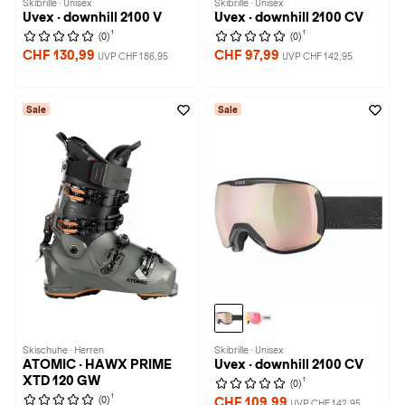
Skibrille · Unisex
Skibrille · Unisex
Uvex · downhill 2100 V
Uvex · downhill 2100 CV
1
1
(0)
(0)
CHF 130,99
CHF 97,99
UVP CHF 186,95
UVP CHF 142,95
Sale
Sale
Skischuhe · Herren
Skibrille · Unisex
ATOMIC · HAWX PRIME
Uvex · downhill 2100 CV
XTD 120 GW
1
(0)
1
(0)
CHF 109,99
UVP CHF 142,95