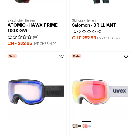
Skischuhe · Herren
Skihose · Herren
ATOMIC · HAWX PRIME
Salomon · BRILLIANT
100X GW
1
(0)
1
(0)
CHF 252,99
UVP CHF 330,00
CHF 282,95
UVP CHF 514,00
Sale
Sale