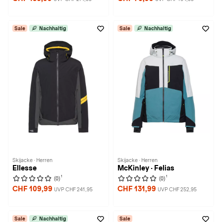
Sale
Nachhaltig
Sale
Nachhaltig
Skijacke · Herren
Skijacke · Herren
Ellesse
McKinley · Felias
1
1
(0)
(0)
CHF 109,99
CHF 131,99
UVP CHF 241,95
UVP CHF 252,95
Sale
Nachhaltig
Sale