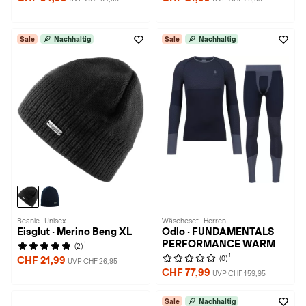
Sale
Nachhaltig
Sale
Nachhaltig
Beanie · Unisex
Wäscheset · Herren
Eisglut · Merino Beng XL
Odlo · FUNDAMENTALS
PERFORMANCE WARM
1
(2)
1
(0)
CHF 21,99
UVP CHF 26,95
CHF 77,99
UVP CHF 159,95
Sale
Nachhaltig