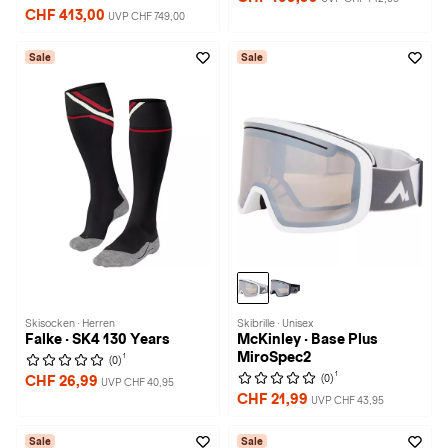
CHF 413,00
UVP CHF 749,00
Sale
Sale
Skisocken · Herren
Skibrille · Unisex
Falke · SK4 130 Years
McKinley · Base Plus
MiroSpec2
1
(0)
1
(0)
CHF 26,99
UVP CHF 40,95
CHF 21,99
UVP CHF 43,95
Sale
Sale