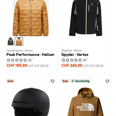
Daunenjacke · Herren
Skijacke · Herren
Peak Performance · Helium
Spyder · Vertex
1
1
(0)
(0)
CHF 185,99
CHF 245,99
UVP CHF 299,95
UVP CHF 495,00
Sale
Sale
Nachhaltig