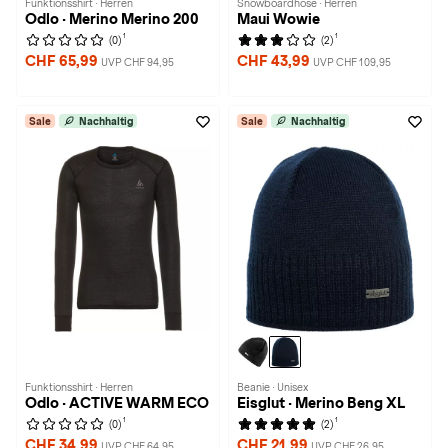
Funktionsshirt · Herren
Snowboardhose · Herren
Odlo · Merino Merino 200
Maui Wowie
1
1
(0)
(2)
CHF 65,99
CHF 43,99
UVP CHF 94,95
UVP CHF 109,95
Sale
Nachhaltig
Sale
Nachhaltig
Funktionsshirt · Herren
Beanie · Unisex
Odlo · ACTIVE WARM ECO
Eisglut · Merino Beng XL
1
1
(0)
(2)
CHF 34,99
CHF 21,99
UVP CHF 64,95
UVP CHF 26,95