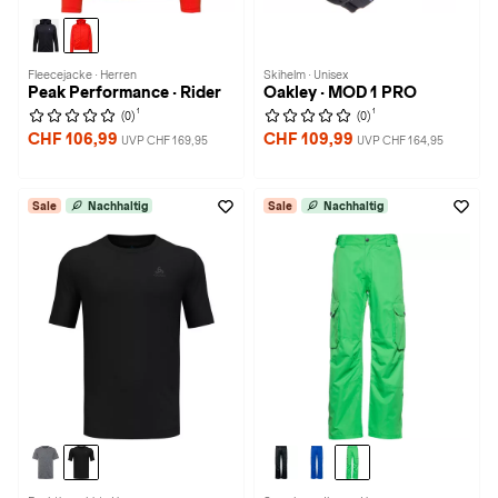
Fleecejacke · Herren
Skihelm · Unisex
Peak Performance · Rider
Oakley · MOD 1 PRO
1
1
(0)
(0)
CHF 106,99
CHF 109,99
UVP CHF 169,95
UVP CHF 164,95
Sale
Nachhaltig
Sale
Nachhaltig