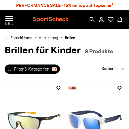
S
PERFORMANCE SALE -15% on top auf Topseller²
p
r
n
S
MENÜ
g
p
e
o
z
Zurück
Home
Ausrüstung
Brillen
r
u
t
Brillen für Kinder
m
S
9 Produkte
H
c
a
h
u
e
p
Filter & Kategorien
Sortieren
+1
c
t
k
n
Sale
h
a
t