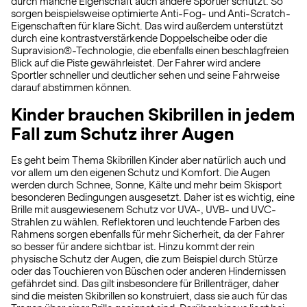
durch manche Eigenschaft auch andere Sportler schützt. So
sorgen beispielsweise optimierte Anti-Fog- und Anti-Scratch-
Eigenschaften für klare Sicht. Das wird außerdem unterstützt
durch eine kontrastverstärkende Doppelscheibe oder die
Supravision®-Technologie, die ebenfalls einen beschlagfreien
Blick auf die Piste gewährleistet. Der Fahrer wird andere
Sportler schneller und deutlicher sehen und seine Fahrweise
darauf abstimmen können.
Kinder brauchen Skibrillen in jedem
Fall zum Schutz ihrer Augen
Es geht beim Thema Skibrillen Kinder aber natürlich auch und
vor allem um den eigenen Schutz und Komfort. Die Augen
werden durch Schnee, Sonne, Kälte und mehr beim Skisport
besonderen Bedingungen ausgesetzt. Daher ist es wichtig, eine
Brille mit ausgewiesenem Schutz vor UVA-, UVB- und UVC-
Strahlen zu wählen. Reflektoren und leuchtende Farben des
Rahmens sorgen ebenfalls für mehr Sicherheit, da der Fahrer
so besser für andere sichtbar ist. Hinzu kommt der rein
physische Schutz der Augen, die zum Beispiel durch Stürze
oder das Touchieren von Büschen oder anderen Hindernissen
gefährdet sind. Das gilt insbesondere für Brillenträger, daher
sind die meisten Skibrillen so konstruiert, dass sie auch für das