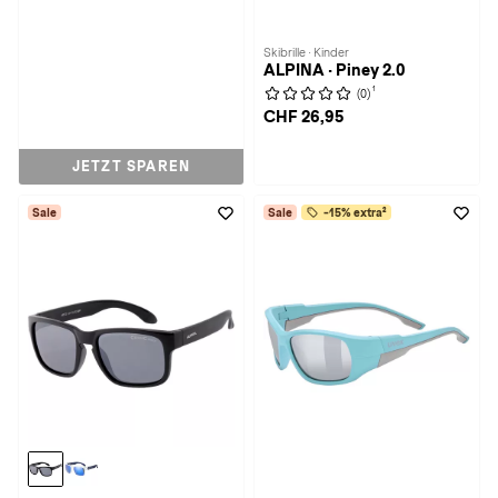
Skibrille · Kinder
ALPINA · Piney 2.0
1
(0)
CHF 26,95
JETZT SPAREN
Sale
Sale
-15% extra²