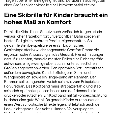
Tragen über einer Brille geeignet sind. Darüber hinaus liegt bei
einer Großzahl der Modelle eine Helmkompatibilität vor.
Eine Skibrille für Kinder braucht ein
hohes Maß an Komfort
Damit die Kids diesen Schutz auch verlässlich tragen, ist ein
verlässlicher Tragekomfort unverzichtbar. Dafür sorgen im
besten Fall gleich mehrere Produkteigenschaften. So
gewährleisten beispielsweise ein 2- bis 3-faches
Gesichtspolster bzw. der sogenannte Comfort Frame die
ergonomische Anpassung an das Gesicht. Hier ist im übrigen
darauf zu achten, dass die meisten Brillen eine Einheitsgröße
aufweisen, einige wenige aber auch in unterschiedlichen
Größen angeboten werden. Den optimalen Sitz unterstützen
außerdem bewegliche Kunststoffstege im Stirn- und
Wangenbereich sowie ein Hinge-Band am Rahmen. Der
Rahmen sollte angenehm weich sein, wie zum Beispiel aus
Polyurethan. Das Kopfband muss strapazierfähig und stabil
sein, sich optimal anpassen lassen und darf dennoch nie
drücken oder rutschen. Ein Kopfband mit Silikonbeschichtung
ist daher eine gute Wahl. Da gerade Kinder durchaus auch
einen Wert auf optische Effekte legen, ist letztlich auch der
Look nicht ganz außer Acht zu lassen. Vollverspiegelte