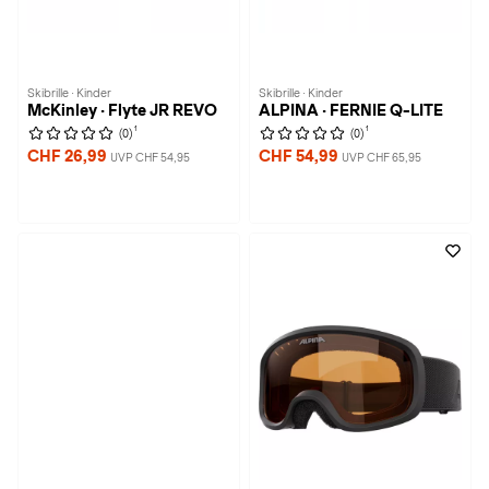
Skibrille · Kinder
Skibrille · Kinder
McKinley · Flyte JR REVO
ALPINA · FERNIE Q-LITE
1
1
(0)
(0)
CHF 26,99
CHF 54,99
UVP CHF 54,95
UVP CHF 65,95