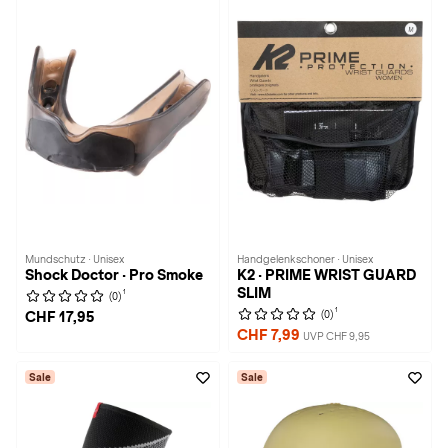
Mundschutz · Unisex
Handgelenkschoner · Unisex
Shock Doctor · Pro Smoke
K2 · PRIME WRIST GUARD
SLIM
1
(0)
1
(0)
CHF 17,95
CHF 7,99
UVP CHF 9,95
Sale
Sale