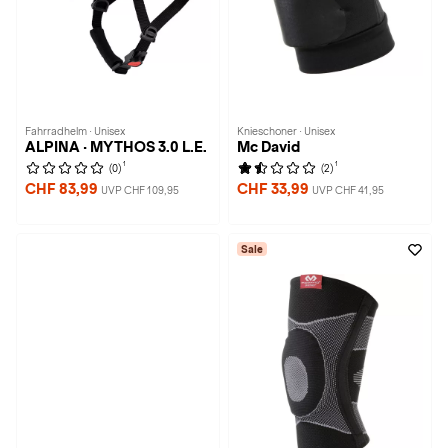
Fahrradhelm · Unisex
Knieschoner · Unisex
ALPINA · MYTHOS 3.0 L.E.
Mc David
1
1
(0)
(2)
CHF 83,99
CHF 33,99
UVP CHF 109,95
UVP CHF 41,95
Sale