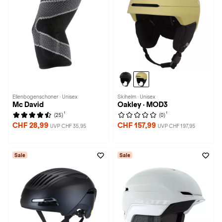
Ellenbogenschoner · Unisex
Skihelm · Unisex
Mc David
Oakley · MOD3
1
1
(25)
(0)
CHF 28,99
CHF 157,99
UVP CHF 35,95
UVP CHF 197,95
Sale
Sale