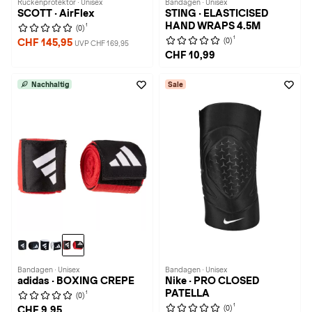
Rückenprotektor · Unisex
Bandagen · Unisex
SCOTT · AirFlex
STING · ELASTICISED
HAND WRAPS 4.5M
1
(0)
1
(0)
CHF 145,95
UVP CHF 169,95
CHF 10,99
Nachhaltig
Sale
Bandagen · Unisex
Bandagen · Unisex
adidas · BOXING CREPE
Nike · PRO CLOSED
PATELLA
1
(0)
1
(0)
CHF 9,95