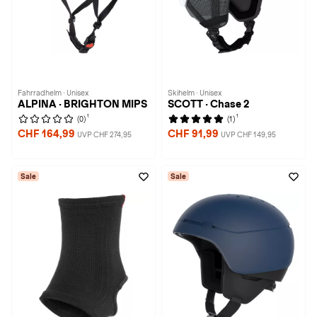
Fahrradhelm · Unisex
Skihelm · Unisex
ALPINA · BRIGHTON MIPS
SCOTT · Chase 2
1
1
(0)
(1)
CHF 164,99
CHF 91,99
UVP CHF 274,95
UVP CHF 149,95
Sale
Sale