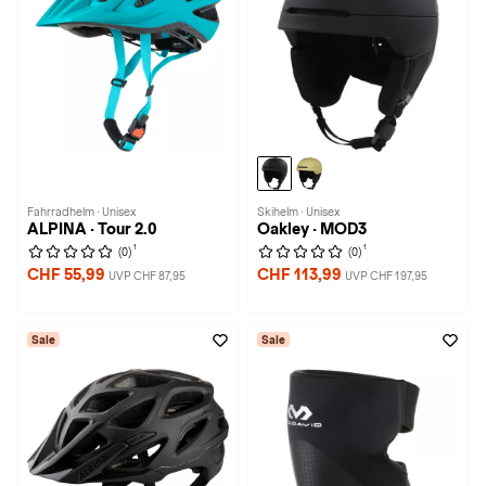
Fahrradhelm · Unisex
Skihelm · Unisex
ALPINA · Tour 2.0
Oakley · MOD3
1
1
(0)
(0)
CHF 55,99
CHF 113,99
UVP CHF 87,95
UVP CHF 197,95
Sale
Sale