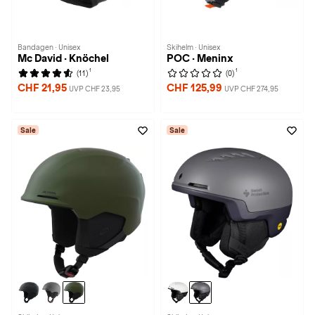
Bandagen · Unisex
Skihelm · Unisex
Mc David · Knöchel
POC · Meninx
1
1
(11)
(0)
CHF 21,95
CHF 125,99
UVP CHF 23,95
UVP CHF 274,95
Sale
Sale