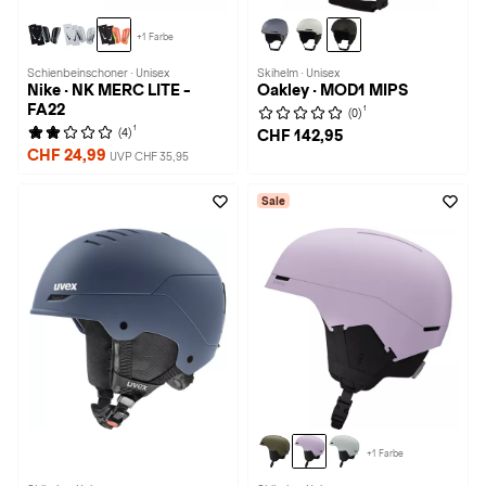
+1 Farbe
Schienbeinschoner · Unisex
Skihelm · Unisex
Nike · NK MERC LITE -
Oakley · MOD1 MIPS
FA22
1
(0)
1
(4)
CHF 142,95
CHF 24,99
UVP CHF 35,95
Sale
+1 Farbe