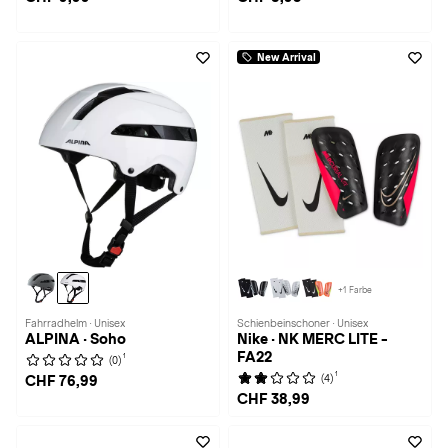
New Arrival
+1 Farbe
Fahrradhelm · Unisex
Schienbeinschoner · Unisex
ALPINA · Soho
Nike · NK MERC LITE -
FA22
1
(0)
1
(4)
CHF 76,99
CHF 38,99