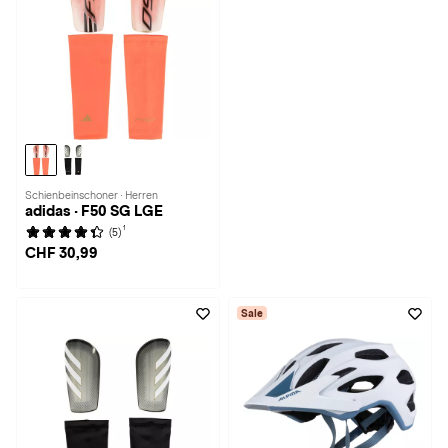
Schienbeinschoner · Herren
adidas · F50 SG LGE
1
(5)
CHF 30,99
Sale