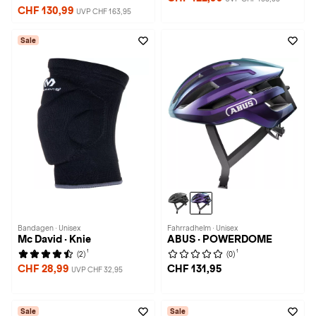
CHF 130,99
UVP CHF 163,95
Sale
Bandagen · Unisex
Fahrradhelm · Unisex
Mc David · Knie
ABUS · POWERDOME
1
1
(2)
(0)
CHF 28,99
CHF 131,95
UVP CHF 32,95
Sale
Sale