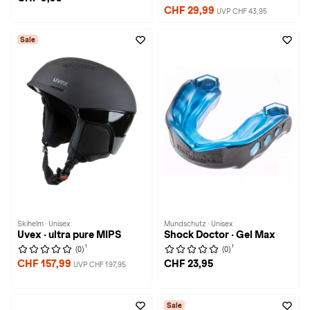
CHF 29,99
UVP CHF 43,95
Sale
Skihelm · Unisex
Mundschutz · Unisex
Uvex · ultra pure MIPS
Shock Doctor · Gel Max
1
1
(0)
(0)
CHF 157,99
CHF 23,95
UVP CHF 197,95
Sale