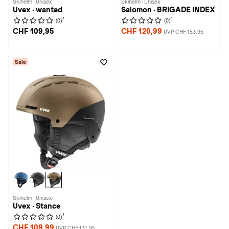
Skihelm · Unisex
Skihelm · Unisex
Uvex · wanted
Salomon · BRIGADE INDEX
1
1
(0)
(0)
CHF 109,95
CHF 120,99
UVP CHF 153,95
Sale
Skihelm · Unisex
Uvex · Stance
1
(0)
CHF 109,99
UVP CHF 131,95