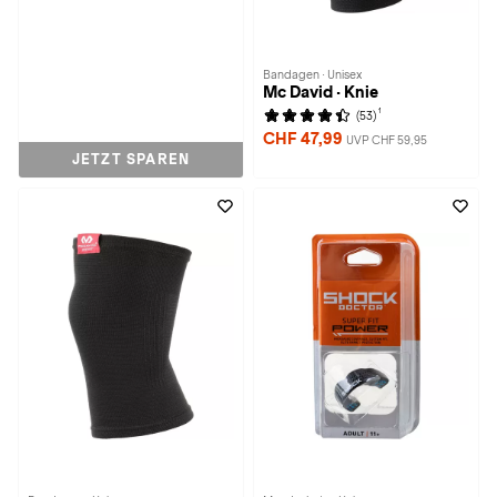
Bandagen · Unisex
Mc David · Knie
1
(53)
CHF 47,99
UVP CHF 59,95
JETZT SPAREN