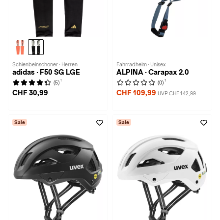
Schienbeinschoner · Herren
Fahrradhelm · Unisex
adidas · F50 SG LGE
ALPINA · Carapax 2.0
1
1
(5)
(0)
CHF 30,99
CHF 109,99
UVP CHF 142,99
Sale
Sale