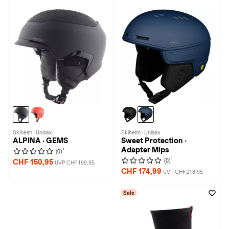
Skihelm · Unisex
Skihelm · Unisex
ALPINA · GEMS
Sweet Protection ·
Adapter Mips
1
(0)
1
(0)
CHF 150,95
UVP CHF 199,95
CHF 174,99
UVP CHF 218,95
Sale