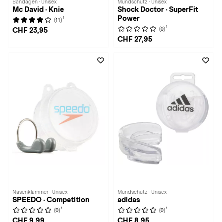
Bandagen · Unisex
Mundschutz · Unisex
Mc David · Knie
Shock Doctor · SuperFit
Power
1
(11)
1
(0)
CHF 23,95
CHF 27,95
Nasenklammer · Unisex
Mundschutz · Unisex
SPEEDO · Competition
adidas
1
1
(0)
(0)
CHF 9,99
CHF 8,95