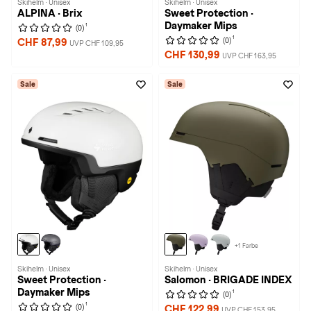
Skihelm · Unisex
Skihelm · Unisex
ALPINA · Brix
Sweet Protection ·
Daymaker Mips
1
(0)
1
(0)
CHF 87,99
UVP CHF 109,95
CHF 130,99
UVP CHF 163,95
Sale
Sale
+1 Farbe
Skihelm · Unisex
Skihelm · Unisex
Sweet Protection ·
Salomon · BRIGADE INDEX
Daymaker Mips
1
(0)
1
(0)
CHF 122,99
UVP CHF 153,95