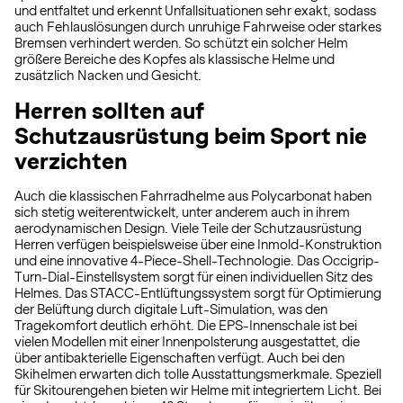
und entfaltet und erkennt Unfallsituationen sehr exakt, sodass
auch Fehlauslösungen durch unruhige Fahrweise oder starkes
Bremsen verhindert werden. So schützt ein solcher Helm
größere Bereiche des Kopfes als klassische Helme und
zusätzlich Nacken und Gesicht.
Herren sollten auf
Schutzausrüstung beim Sport nie
verzichten
Auch die klassischen Fahrradhelme aus Polycarbonat haben
sich stetig weiterentwickelt, unter anderem auch in ihrem
aerodynamischen Design. Viele Teile der Schutzausrüstung
Herren verfügen beispielsweise über eine Inmold-Konstruktion
und eine innovative 4-Piece-Shell-Technologie. Das Occigrip-
Turn-Dial-Einstellsystem sorgt für einen individuellen Sitz des
Helmes. Das STACC-Entlüftungssystem sorgt für Optimierung
der Belüftung durch digitale Luft-Simulation, was den
Tragekomfort deutlich erhöht. Die EPS-Innenschale ist bei
vielen Modellen mit einer Innenpolsterung ausgestattet, die
über antibakterielle Eigenschaften verfügt. Auch bei den
Skihelmen erwarten dich tolle Ausstattungsmerkmale. Speziell
für Skitourengehen bieten wir Helme mit integriertem Licht. Bei