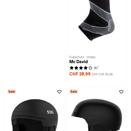
Fußschutz · Unisex
Mc David
1
(6)
CHF 28,99
UVP CHF 35,95
Sale
Sale