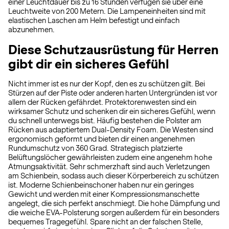
einer Leuchtdauer bis zu 16 Stunden verfügen sie über eine
Leuchtweite von 200 Metern. Die Lampeneinheiten sind mit
elastischen Laschen am Helm befestigt und einfach
abzunehmen.
Diese Schutzausrüstung für Herren
gibt dir ein sicheres Gefühl
Nicht immer ist es nur der Kopf, den es zu schützen gilt. Bei
Stürzen auf der Piste oder anderen harten Untergründen ist vor
allem der Rücken gefährdet. Protektorenwesten sind ein
wirksamer Schutz und schenken dir ein sicheres Gefühl, wenn
du schnell unterwegs bist. Häufig bestehen die Polster am
Rücken aus adaptiertem Dual-Density Foam. Die Westen sind
ergonomisch geformt und bieten dir einen angenehmen
Rundumschutz von 360 Grad. Strategisch platzierte
Belüftungslöcher gewährleisten zudem eine angenehm hohe
Atmungsaktivität. Sehr schmerzhaft sind auch Verletzungen
am Schienbein, sodass auch dieser Körperbereich zu schützen
ist. Moderne Schienbeinschoner haben nur ein geringes
Gewicht und werden mit einer Kompressionsmanschette
angelegt, die sich perfekt anschmiegt. Die hohe Dämpfung und
die weiche EVA-Polsterung sorgen außerdem für ein besonders
bequemes Tragegefühl. Spare nicht an der falschen Stelle,