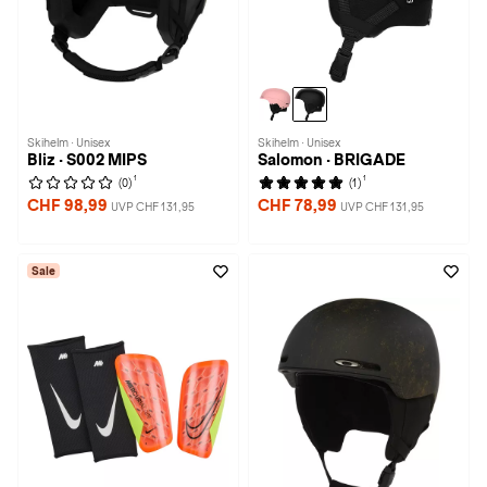
Skihelm · Unisex
Skihelm · Unisex
Bliz · S002 MIPS
Salomon · BRIGADE
1
1
(0)
(1)
CHF 98,99
CHF 78,99
UVP CHF 131,95
UVP CHF 131,95
Sale