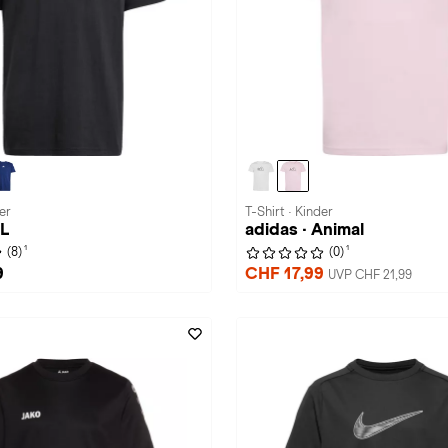
er
T-Shirt · Kinder
SL
adidas · Animal
1
1
(8)
(0)
9
CHF 17,99
UVP CHF 21,99