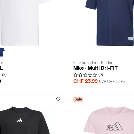
er
Funktionsshirt · Kinder
SL
Nike · Multi Dri-FIT
1
1
(8)
(0)
9
CHF 23,99
UVP CHF 32,95
Sale