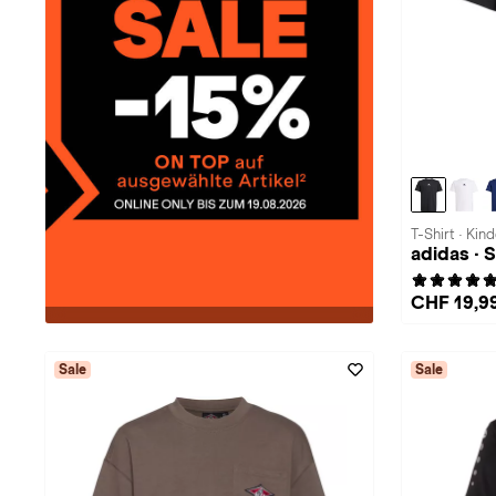
T-Shirt · Kind
adidas · 
CHF 19,9
Sale
Sale