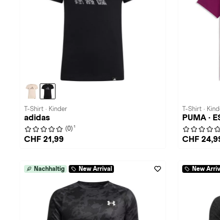
T-Shirt · Kinder
T-Shirt · Kind
adidas
PUMA · E
1
(0)
CHF 21,99
CHF 24,9
Nachhaltig
New Arrival
New Arriv