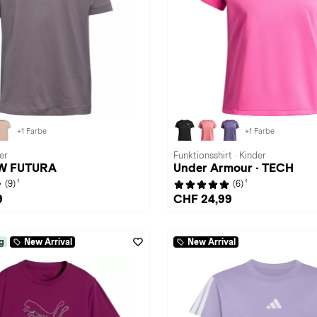
+1 Farbe
+1 Farbe
er
Funktionsshirt · Kinder
SW FUTURA
Under Armour · TECH
1
1
(9)
(6)
9
CHF 24,99
g
New Arrival
New Arrival