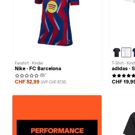
Fanshirt · Kinder
T-Shirt · Kind
Nike · FC Barcelona
adidas · 
1
(0)
CHF 52,99
CHF 19,9
UVP CHF 87,95