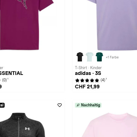
+1 Farbe
er
T-Shirt · Kinder
SSENTIAL
adidas · 3S
1
1
(0)
(4)
9
CHF 21,99
al
Nachhaltig