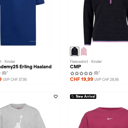
t · Kinder
Fleeceshirt · Kinder
ademy25 Erling Haaland
CMP
1
1
(0)
(0)
99
CHF 19,99
UVP CHF 37,95
UVP CHF 28,95
New Arrival