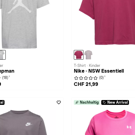
er
T-Shirt · Kinder
umpman
Nike · NSW Essentiell
1
1
(18)
(0)
9
CHF 21,99
al
Nachhaltig
New Arrival