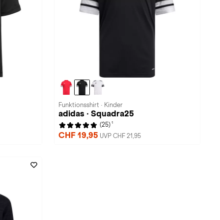
Funktionsshirt · Kinder
adidas · Squadra25
1
(25)
CHF 19,95
UVP CHF 21,95