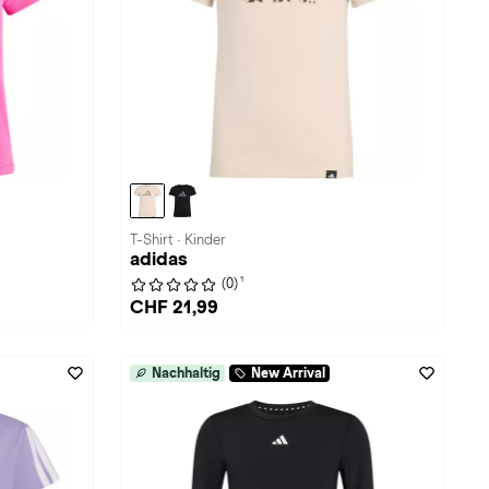
T-Shirt · Kinder
adidas
1
(0)
CHF 21,99
Nachhaltig
New Arrival