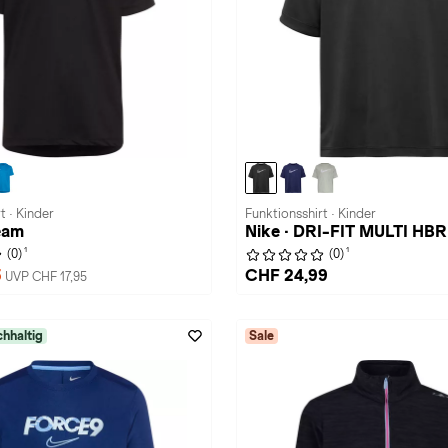
t · Kinder
Funktionsshirt · Kinder
eam
Nike · DRI-FIT MULTI HBR
1
1
(0)
(0)
5
CHF 24,99
UVP CHF 17,95
hhaltig
Sale