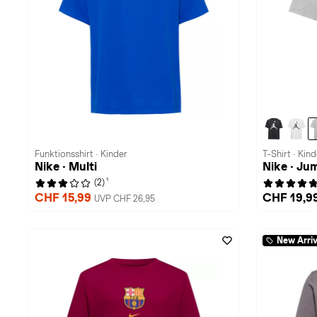
Funktionsshirt · Kinder
T-Shirt · Kind
Nike · Multi
Nike · J
1
(2)
CHF 15,99
CHF 19,9
UVP CHF 26,95
New Arriv