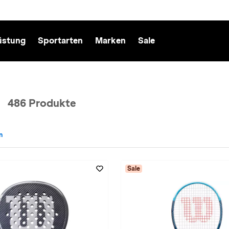
üstung
Sportarten
Marken
Sale
486 Produkte
n
: Tennis entfernen
Sale