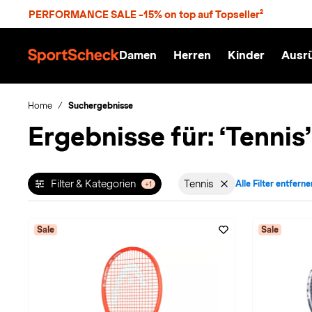
S
PERFORMANCE SALE -15% on top auf Topseller²
p
r
n
Damen
Herren
Kinder
Ausr
g
S
e
p
z
o
u
r
Home
Suchergebnisse
m
t
Ergebnisse für:
‘Tennis’
H
S
a
c
u
h
p
e
t
c
Filter & Kategorien
Tennis
Alle Filter entferne
+1
Filter aktiv für Sportart
k
n
h
a
Sale
Sale
t