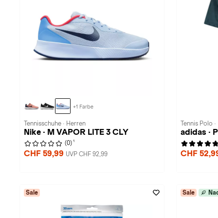
+1 Farbe
Tennisschuhe · Herren
Tennis Polo ·
Nike · M VAPOR LITE 3 CLY
adidas · 
1
(0)
CHF 59,99
CHF 52,9
UVP CHF 92,99
Sale
Sale
Nac