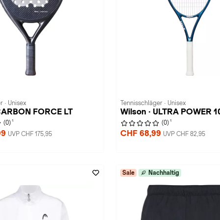
 · Unisex
Tennisschläger · Unisex
 CARBON FORCE LT
Wilson · ULTRA POWER 1
1
1
(0)
(0)
99
CHF 68,99
UVP CHF 175,95
UVP CHF 82,95
Sale
Nachhaltig