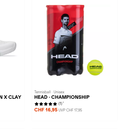
Tennisball · Unisex
N X CLAY
HEAD · CHAMPIONSHIP
1
(1)
CHF 16,95
UVP CHF 17,95