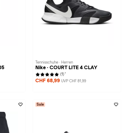
Tennisschuhe · Herren
05
Nike · COURT LITE 4 CLAY
1
(1)
CHF 68,99
UVP CHF 81,99
Sale