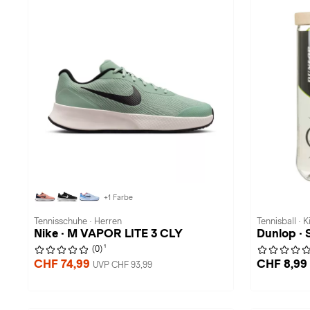
+1 Farbe
Tennisschuhe · Herren
Tennisball · 
Nike · M VAPOR LITE 3 CLY
Dunlop · 
1
(0)
CHF 74,99
CHF 8,99
UVP CHF 93,99