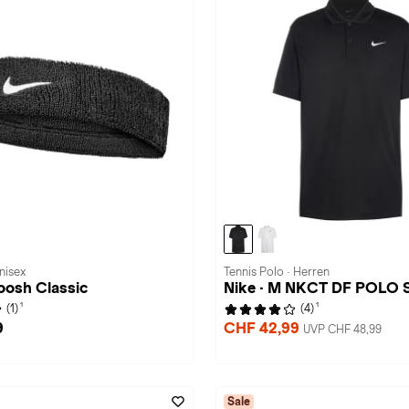
nisex
Tennis Polo · Herren
oosh Classic
Nike · M NKCT DF POLO 
1
1
(1)
(4)
9
CHF 42,99
UVP CHF 48,99
Sale