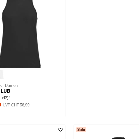
k · Damen
CLUB
1
(12)
9
UVP CHF 38,99
Sale