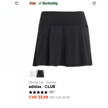
Sale
Nachhaltig
Tennisrock · Damen
adidas · CLUB
1
(42)
CHF 33,99
UVP CHF 43,99