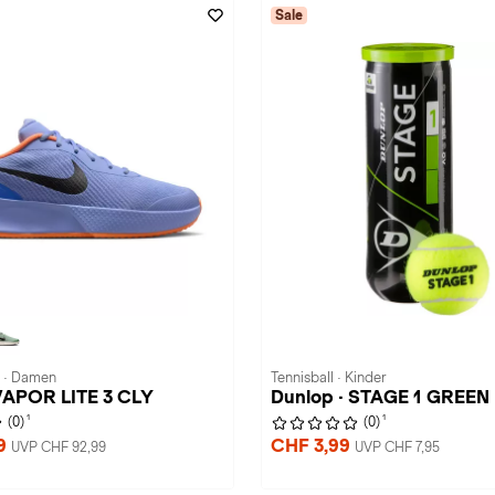
Sale
 · Damen
Tennisball · Kinder
 VAPOR LITE 3 CLY
Dunlop · STAGE 1 GREEN
1
1
(0)
(0)
99
CHF 3,99
UVP CHF 92,99
UVP CHF 7,95