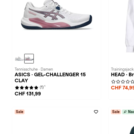
Tennisschuhe · Damen
Trainingsjac
ASICS · GEL-CHALLENGER 15
HEAD · B
CLAY
1
CHF 74,9
(1)
CHF 131,99
Sale
Sale
Nac