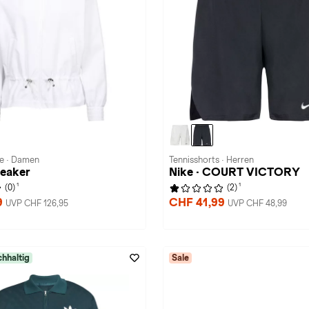
ke · Damen
Tennisshorts · Herren
reaker
Nike · COURT VICTORY
1
1
(0)
(2)
9
CHF 41,99
UVP CHF 126,95
UVP CHF 48,99
hhaltig
Sale