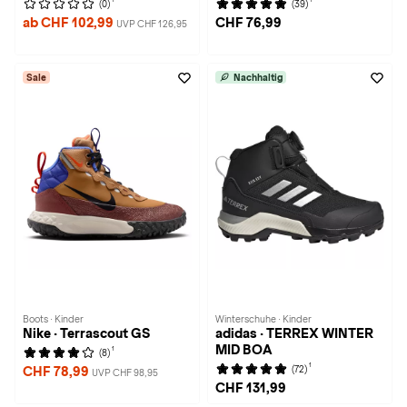
(0)
(39)
ab CHF 102,99
CHF 76,99
UVP CHF 126,95
Sale
Nachhaltig
Boots · Kinder
Winterschuhe · Kinder
Nike · Terrascout GS
adidas · TERREX WINTER
MID BOA
1
(8)
1
(72)
CHF 78,99
UVP CHF 98,95
CHF 131,99