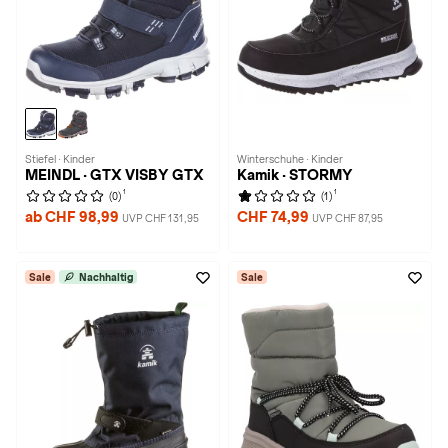
Stiefel · Kinder
Winterschuhe · Kinder
MEINDL · GTX VISBY GTX
Kamik · STORMY
1
1
(0)
(1)
ab CHF 98,99
CHF 74,99
UVP CHF 131,95
UVP CHF 87,95
Sale
Nachhaltig
Sale