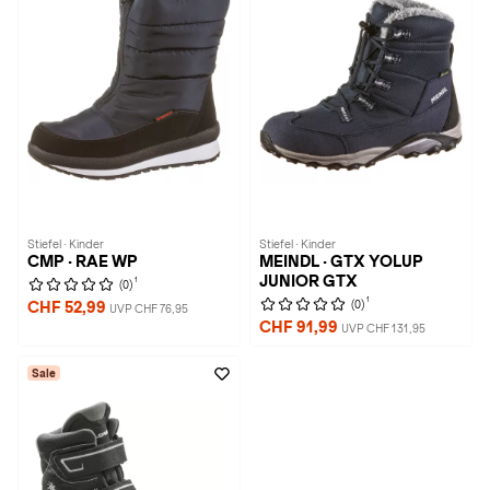
Stiefel · Kinder
Stiefel · Kinder
CMP · RAE WP
MEINDL · GTX YOLUP
JUNIOR GTX
1
(0)
1
(0)
CHF 52,99
UVP CHF 76,95
CHF 91,99
UVP CHF 131,95
Sale