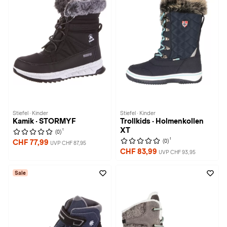
Stiefel · Kinder
Stiefel · Kinder
Kamik · STORMYF
Trollkids · Holmenkollen
XT
1
(0)
1
(0)
CHF 77,99
UVP CHF 87,95
CHF 83,99
UVP CHF 93,95
Sale