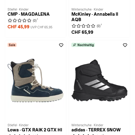
Stiefel · Kinder
Winterschuhe · Kinder
CMP · MAGDALENA
McKinley · Annabella II
AQB
1
(0)
1
(0)
CHF 45,99
UVP CHF 65,95
CHF 65,99
Sale
Nachhaltig
Stiefel · Kinder
Winterschuhe · Kinder
Lowa · GTX RAIK 2 GTX HI
adidas · TERREX SNOW
1
1