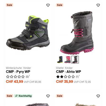
Sale
Sale
Winterschuhe · Kinder
Stiefel · Kinder
CMP · Pyry WP
CMP · Ahto WP
1
1
(0)
(1)
CHF 43,99
CHF 35,99
UVP CHF 65,95
UVP CHF 72,95
Sale
Nachhaltig
Sale