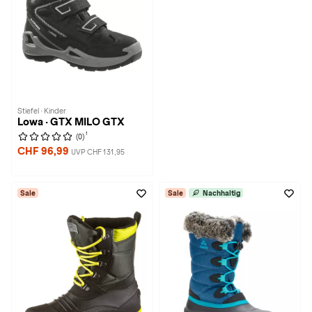
Stiefel · Kinder
Lowa · GTX MILO GTX
1
(0)
CHF 96,99
UVP CHF 131,95
Sale
Sale
Nachhaltig