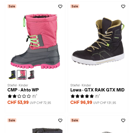
Sale
Sale
Stiefel · Kinder
Stiefel · Kinder
CMP · Ahto WP
Lowa · GTX RAIK GTX MID
1
1
(1)
(1)
CHF 53,99
CHF 96,99
UVP CHF 72,95
UVP CHF 131,95
Sale
Sale