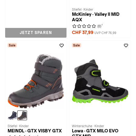
Stiefel · Kinder
McKinley · Valley II MID
AQX
1
(0)
CHF 37,99
JETZT SPAREN
UVP CHF 76,99
Sale
Sale
Stiefel · Kinder
Winterschuhe · Kinder
MEINDL · GTX VISBY GTX
Lowa · GTX MILO EVO
1