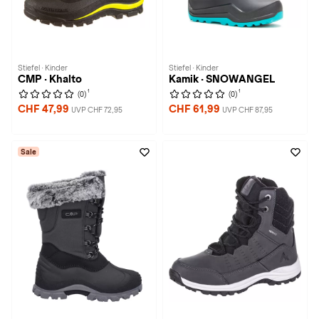
Stiefel · Kinder
Stiefel · Kinder
CMP · Khalto
Kamik · SNOWANGEL
1
1
(0)
(0)
CHF 47,99
CHF 61,99
UVP CHF 72,95
UVP CHF 87,95
Sale