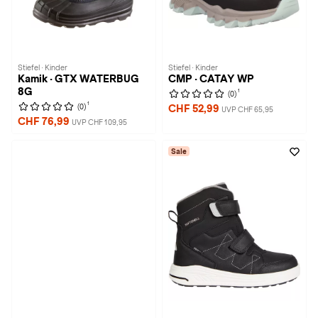
Stiefel · Kinder
Stiefel · Kinder
Kamik · GTX WATERBUG
CMP · CATAY WP
8G
1
(0)
1
(0)
CHF 52,99
UVP CHF 65,95
CHF 76,99
UVP CHF 109,95
Sale