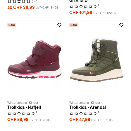
GTX MID
(0)
1
(0)
ab CHF 98,99
UVP CHF 131,95
CHF 101,99
UVP CHF 120,95
Sale
Sale
Winterschuhe · Kinder
Winterschuhe · Kinder
Trollkids · Hafjell
Trollkids · Arendal
1
1
(0)
(0)
CHF 58,99
CHF 47,99
UVP CHF 76,95
UVP CHF 82,95