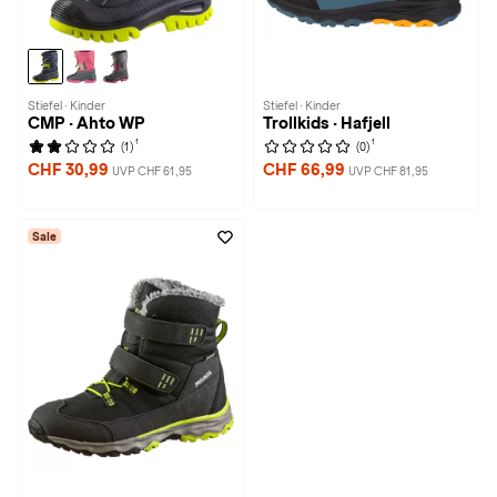
Stiefel · Kinder
Stiefel · Kinder
CMP · Ahto WP
Trollkids · Hafjell
1
1
(1)
(0)
CHF 30,99
CHF 66,99
UVP CHF 61,95
UVP CHF 81,95
Sale