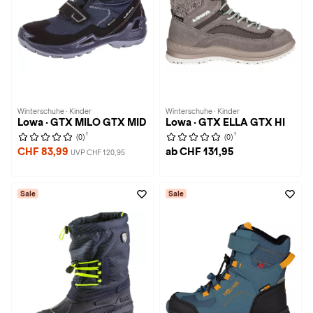
Winterschuhe · Kinder
Winterschuhe · Kinder
Lowa · GTX MILO GTX MID
Lowa · GTX ELLA GTX HI
1
1
(0)
(0)
CHF 83,99
ab CHF 131,95
UVP CHF 120,95
Sale
Sale