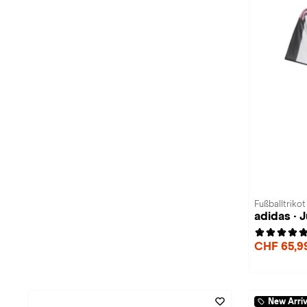
Fußballtriko
adidas · 
CHF 65,9
New Arriv