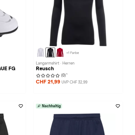
+1 Farbe
Langarmshirt · Herren
GUE FG
Reusch
1
(0)
CHF 21,99
UVP CHF 32,99
Nachhaltig