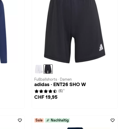
Fußballshorts · Damen
adidas · ENT26 SHO W
1
(6)
CHF 19,95
Sale
Nachhaltig