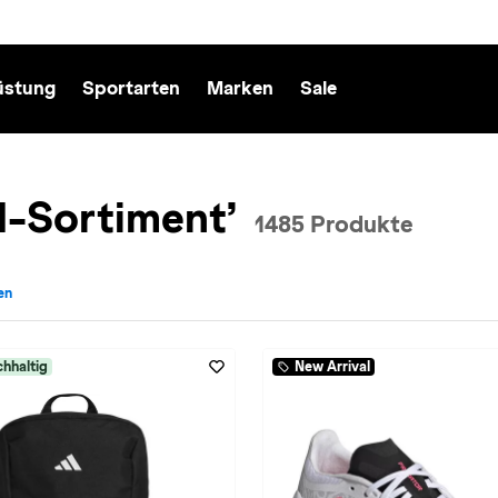
üstung
Sportarten
Marken
Sale
l-Sortiment’
1485 Produkte
nen
: Fußball entfernen
hhaltig
New Arrival