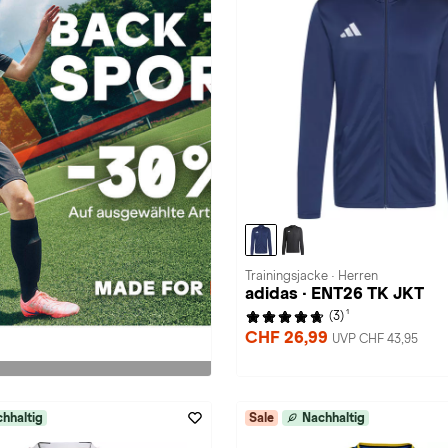
Trainingsjacke · Herren
adidas · ENT26 TK JKT
1
(3)
CHF 26,99
UVP CHF 43,95
hhaltig
Sale
Nachhaltig