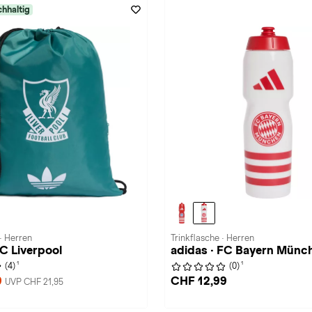
hhaltig
· Herren
Trinkflasche · Herren
FC Liverpool
adidas · FC Bayern Münc
1
1
(4)
(0)
9
CHF 12,99
UVP CHF 21,95