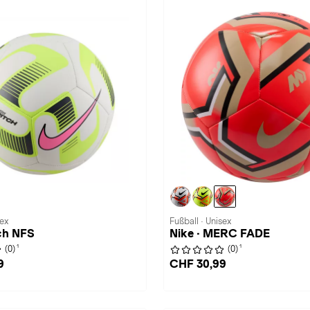
sex
Fußball · Unisex
tch NFS
Nike · MERC FADE
1
1
(0)
(0)
9
CHF 30,99