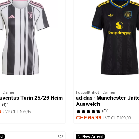
t · Damen
Fußballtrikot · Damen
Juventus Turin 25/26 Heim
adidas · Manchester Unit
Ausweich
1
(1)
1
9
(9)
UVP CHF 109,95
CHF 65,99
UVP CHF 109,99
al
New Arrival