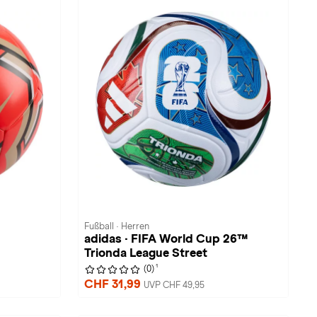
Fußball · Herren
adidas · FIFA World Cup 26™
Trionda League Street
1
(0)
CHF 31,99
UVP CHF 49,95