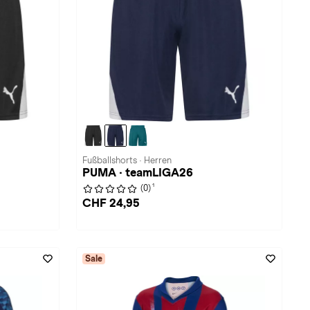
Fußballshorts · Herren
PUMA · teamLIGA26
1
(0)
CHF 24,95
Sale