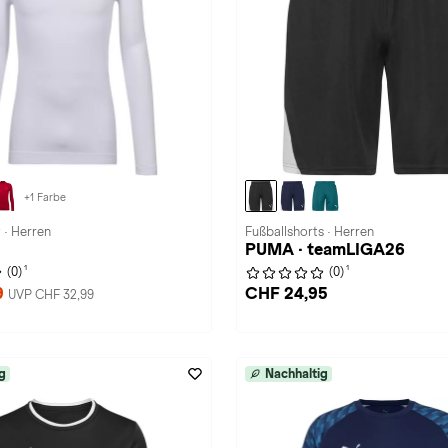
+1 Farbe
 · Herren
Fußballshorts · Herren
PUMA · teamLIGA26
1
1
(0)
(0)
9
CHF 24,95
UVP CHF 32,99
g
Nachhaltig