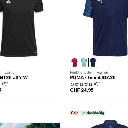
rt · Damen
Funktionsshirt · Herren
 ENT26 JSY W
PUMA · teamLIGA26
1
1
(2)
(0)
5
CHF 24,95
Sale
Nachhaltig