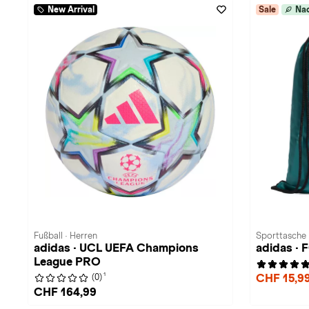
New Arrival
Sale
Nac
Fußball · Herren
Sporttasche 
adidas · UCL UEFA Champions
adidas · 
League PRO
1
CHF 15,9
(0)
CHF 164,99