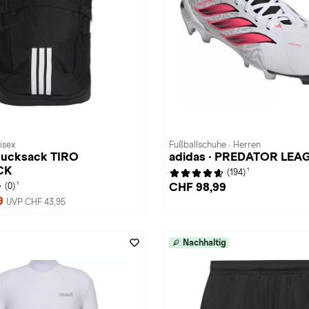
isex
Fußballschuhe · Herren
 Rucksack TIRO
adidas · PREDATOR LEA
CK
1
(194)
1
CHF 98,99
(0)
9
UVP CHF 43,95
Nachhaltig