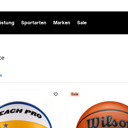
üstung
Sportarten
Marken
Sale
te
en
cht: Herren entfernen
Sale