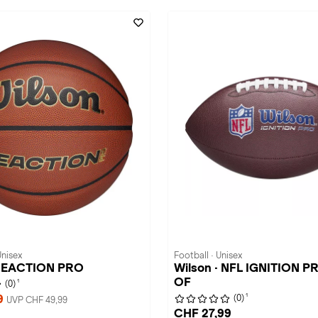
Unisex
Football · Unisex
 REACTION PRO
Wilson · NFL IGNITION 
OF
1
(0)
1
9
(0)
UVP CHF 49,99
CHF 27,99