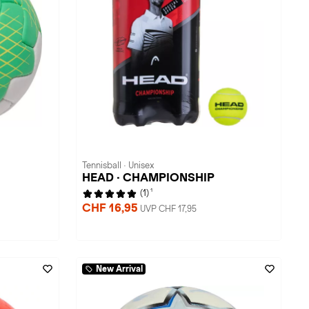
Tennisball · Unisex
HEAD · CHAMPIONSHIP
1
(1)
CHF 16,95
UVP CHF 17,95
New Arrival