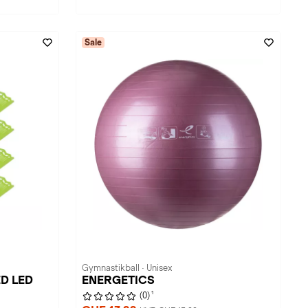
Sale
Gymnastikball · Unisex
ED LED
ENERGETICS
1
(0)