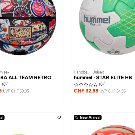
Unisex
Handball · Unisex
 NBA ALL TEAM RETRO
hummel · STAR ELITE HB
1
1
(0)
(0)
99
CHF 32,99
UVP CHF 59,95
UVP CHF 54,95
al
New Arrival