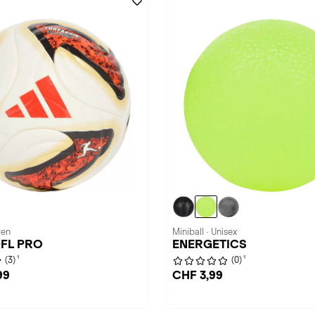
ren
Miniball · Unisex
 DFL PRO
ENERGETICS
1
1
(3)
(0)
99
CHF 3,99