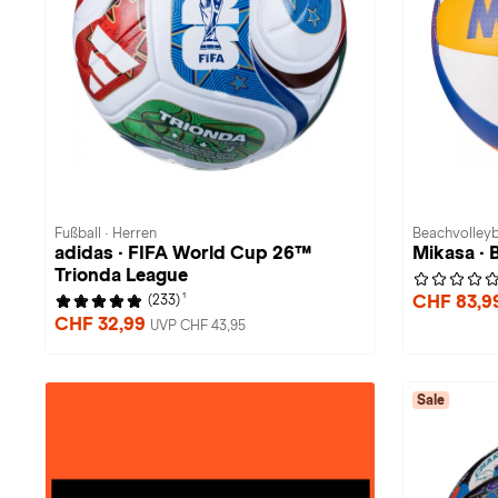
Fußball · Herren
Beachvolleyba
adidas · FIFA World Cup 26™
Mikasa ·
Trionda League
1
CHF 83,9
(233)
CHF 32,99
UVP CHF 43,95
Sale