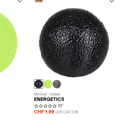
Sale
Miniball · Unisex
ENERGETICS
1
(0)
CHF 1,99
UVP CHF 3,99