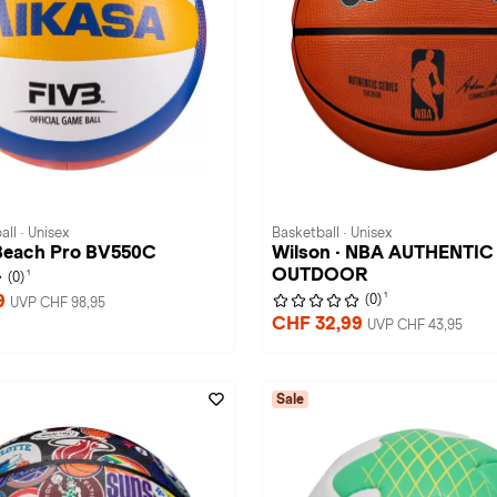
ll · Unisex
Basketball · Unisex
 Beach Pro BV550C
Wilson · NBA AUTHENTIC
OUTDOOR
1
(0)
1
9
(0)
UVP CHF 98,95
CHF 32,99
UVP CHF 43,95
Sale