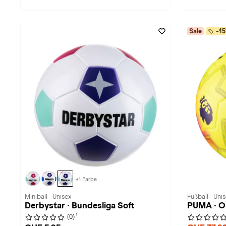
Sale
-15
+1 Farbe
Miniball · Unisex
Fußball · Uni
Derbystar · Bundesliga Soft
PUMA · Or
1
(0)