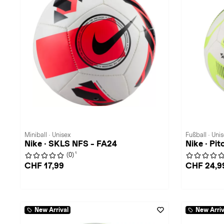
Miniball · Unisex
Fußball · Uni
Nike · SKLS NFS - FA24
Nike · Pi
1
(0)
CHF 17,99
CHF 24,9
New Arrival
New Arriv