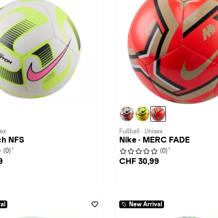
sex
Fußball · Unisex
tch NFS
Nike · MERC FADE
1
1
(0)
(0)
9
CHF 30,99
al
New Arrival