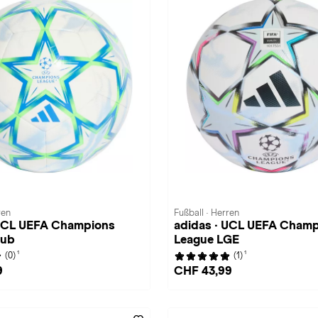
ren
Fußball · Herren
 UCL UEFA Champions
adidas · UCL UEFA Cham
lub
League LGE
1
1
(0)
(1)
9
CHF 43,99