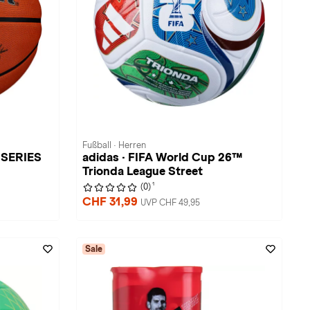
Fußball · Herren
 SERIES
adidas · FIFA World Cup 26™
Trionda League Street
1
(0)
CHF 31,99
UVP CHF 49,95
Sale