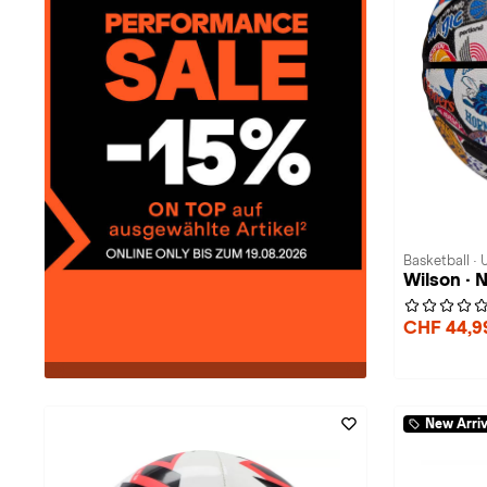
Basketball · 
Wilson ·
CHF 44,
New Arriv