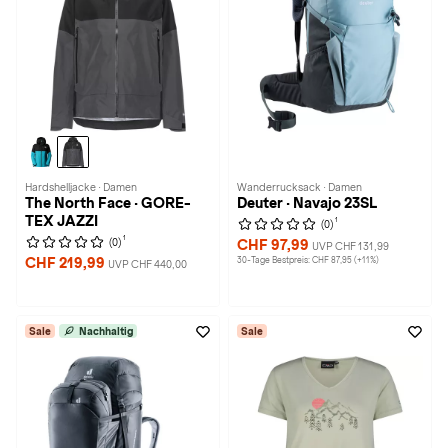
Hardshelljacke · Damen
Wanderrucksack · Damen
The North Face · GORE-
Deuter · Navajo 23SL
TEX JAZZI
1
(0)
1
(0)
CHF 97,99
UVP CHF 131,99
CHF 219,99
30-Tage Bestpreis: CHF 87,95 (+11%)
UVP CHF 440,00
Sale
Nachhaltig
Sale