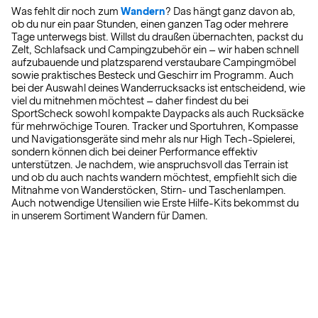
Was fehlt dir noch zum
Wandern
? Das hängt ganz davon ab,
ob du nur ein paar Stunden, einen ganzen Tag oder mehrere
Tage unterwegs bist. Willst du draußen übernachten, packst du
Zelt, Schlafsack und Campingzubehör ein – wir haben schnell
aufzubauende und platzsparend verstaubare Campingmöbel
sowie praktisches Besteck und Geschirr im Programm. Auch
bei der Auswahl deines Wanderrucksacks ist entscheidend, wie
viel du mitnehmen möchtest – daher findest du bei
SportScheck sowohl kompakte Daypacks als auch Rucksäcke
für mehrwöchige Touren. Tracker und Sportuhren, Kompasse
und Navigationsgeräte sind mehr als nur High Tech-Spielerei,
sondern können dich bei deiner Performance effektiv
unterstützen. Je nachdem, wie anspruchsvoll das Terrain ist
und ob du auch nachts wandern möchtest, empfiehlt sich die
Mitnahme von Wanderstöcken, Stirn- und Taschenlampen.
Auch notwendige Utensilien wie Erste Hilfe-Kits bekommst du
in unserem Sortiment Wandern für Damen.