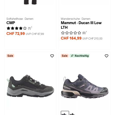
Softshellhose · Damen
Wanderschuhe · Damen
CMP
Mammut · Ducan III Low
LTH
1
(1)
1
(0)
CHF 72,99
UVP CHF 87,99
CHF 164,99
UVP CHF 210,00
Sale
Sale
Nachhaltig