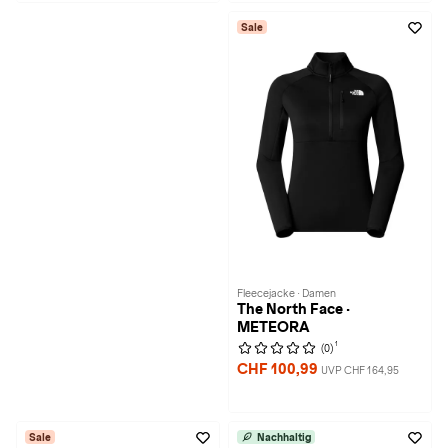
Sale
Fleecejacke · Damen
The North Face ·
METEORA
1
(0)
CHF 100,99
UVP CHF 164,95
Sale
Nachhaltig