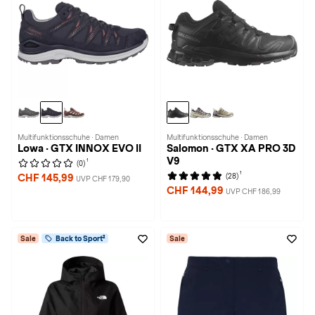
Multifunktionsschuhe · Damen
Multifunktionsschuhe · Damen
Lowa · GTX INNOX EVO II
Salomon · GTX XA PRO 3D
V9
1
(0)
1
(28)
CHF 145,99
UVP CHF 179,90
CHF 144,99
UVP CHF 186,99
Sale
Back to Sport²
Sale