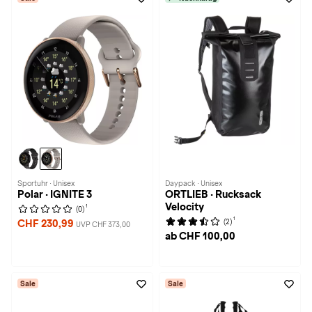
Sportuhr · Unisex
Daypack · Unisex
Polar · IGNITE 3
ORTLIEB · Rucksack
Velocity
1
(0)
1
(2)
CHF 230,99
UVP CHF 373,00
ab CHF 100,00
Sale
Sale