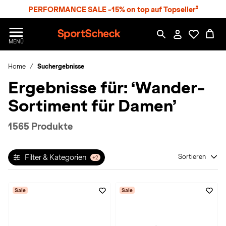
S
PERFORMANCE SALE -15% on top auf Topseller²
p
r
n
S
MENÜ
g
p
e
o
z
Home
Suchergebnisse
r
u
t
Ergebnisse für:
‘Wander-
m
S
H
c
Sortiment für Damen’
a
h
u
e
p
c
1565 Produkte
t
k
n
h
Filter & Kategorien
Sortieren
+2
a
t
Sale
Sale