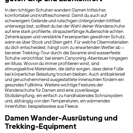
In den richtigen Schuhen wandern Damen trittsicher,
komfortabel und kräfteschonend. Damit du auch auf
schwierigem Gelände und rutschigen Untergründen trittfest
unterwegs bist, solltest du bei der Wahl deiner Wanderschuhe
auf eine stark profilierte, strapazierfähige Außensohle achten.
Zehenkappen und verstärkte Fersenpartien gewähren Schutz,
wenn es über Stock und Stein geht. Für welche Obermaterialien
du dich entscheidest, hängt vom zu erwartenden Wetter ab –
bei einer Trekking-Tour durch die Savanne sind wasserfeste
Schuhe verzichtbar, bei einem Canyoning-Abenteuer hingegen
ein Muss. Wovon du immer profitieren wirst, sind
atmungsaktive Materialien, die dafür sorgen, dass deine Füße
bei körperlicher Belastung trocken bleiben. Auch antibakteriell
und geruchshemmend ausgestattete Innensohlen fördern ein
gesundes Fußklima. Weitere wichtige Features der
Wanderschuhe für Damen sind eine zuverlässige
Stoßdämpfung, ein einfach zu handhabendes Schnürsystem
und, abhängig von den Temperaturen, ein wärmendes
Innenfutter, beispielsweise aus Fleece.
Damen Wander-Ausrüstung und
Trekking-Equipment