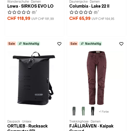
Wanderschuhe · Damen
Daunenjacke · Damen
Lowa · SIRKOS EVO LO
Columbia · Lake 22 II
1
1
(0)
(0)
CHF 118,99
CHF 65,99
UVP CHF 181,99
UVP CHF 164,95
Sale
Nachhaltig
Sale
Nachhaltig
+1 Farbe
Daypack · Unisex
Trekkinghose · Damen
ORTLIEB · Rucksack
FJÄLLRÄVEN · Kaipak