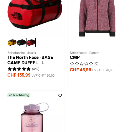
Reisetasche · Unisex
Strickfleece · Damen
The North Face · BASE
CMP
CAMP DUFFEL - L
1
(0)
1
(432)
CHF 45,99
UVP CHF 76,95
CHF 135,99
UVP CHF 180,00
Nachhaltig