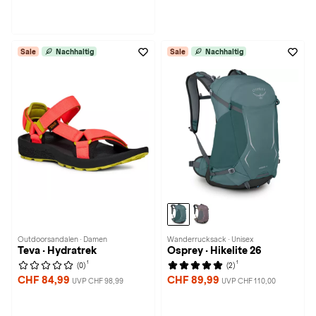
Sale
Nachhaltig
Sale
Nachhaltig
Outdoorsandalen · Damen
Wanderrucksack · Unisex
Teva · Hydratrek
Osprey · Hikelite 26
1
1
(0)
(2)
CHF 84,99
CHF 89,99
UVP CHF 98,99
UVP CHF 110,00