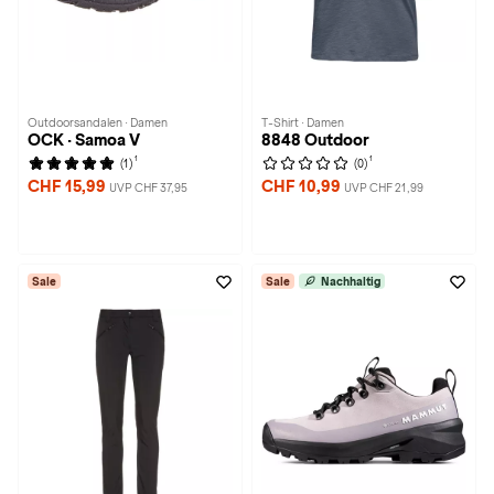
Outdoorsandalen · Damen
T-Shirt · Damen
OCK · Samoa V
8848 Outdoor
1
1
(1)
(0)
CHF 15,99
CHF 10,99
UVP CHF 37,95
UVP CHF 21,99
Sale
Sale
Nachhaltig