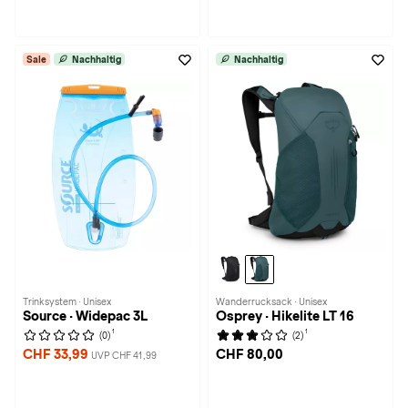
Sale
Nachhaltig
Nachhaltig
Trinksystem · Unisex
Wanderrucksack · Unisex
Source · Widepac 3L
Osprey · Hikelite LT 16
1
1
(0)
(2)
CHF 33,99
CHF 80,00
UVP CHF 41,99