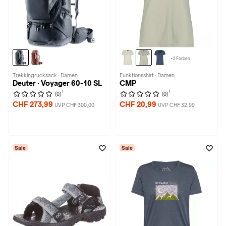
+2 Farben
Trekkingrucksack · Damen
Funktionsshirt · Damen
Deuter · Voyager 60-10 SL
CMP
1
1
(0)
(0)
CHF 273,99
CHF 20,99
UVP CHF 300,00
UVP CHF 32,99
Sale
Sale