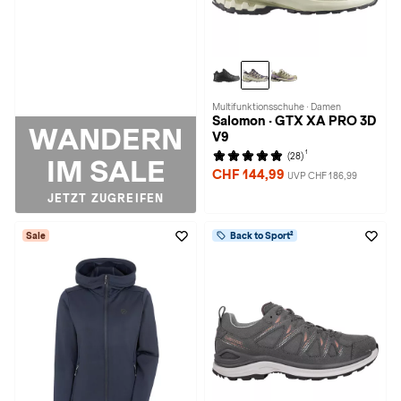
Multifunktionsschuhe · Damen
Salomon · GTX XA PRO 3D
WANDERN
V9
1
(28)
IM SALE
CHF 144,99
UVP CHF 186,99
JETZT ZUGREIFEN
Sale
Back to Sport²