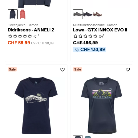
Fleecejacke · Damen
Multifunktionsschuhe · Damen
Didriksons · ANNELI 2
Lowa · GTX INNOX EVO II
1
1
(0)
(0)
CHF 58,99
CHF 186,99
UVP CHF 98,99
CHF 130,89
Sale
Sale