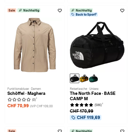
Sale
Nachhaltig
Nachhaltig
Back to Sport²
Funktionsbluse · Damen
Reisetasche · Unisex
Schöffel · Maghera
The North Face · BASE
CAMP M
1
(0)
1
(586)
CHF 70,99
UVP CHF 109,00
CHF 170,99
CHF 119,69
Sale
Nachhaltig