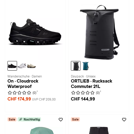
Wanderschuhe · Damen
Daypack · Unisex
On · Cloudrock
ORTLIEB · Rucksack
Waterproof
Commuter 21L
1
1
(0)
(0)
CHF 174,99
CHF 144,99
UVP CHF 209,00
Sale
Nachhaltig
Sale