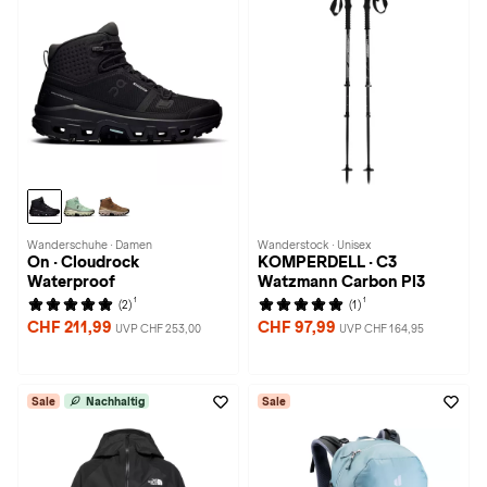
Wanderschuhe · Damen
Wanderstock · Unisex
On · Cloudrock
KOMPERDELL · C3
Waterproof
Watzmann Carbon Pl3
1
1
(2)
(1)
CHF 211,99
CHF 97,99
UVP CHF 253,00
UVP CHF 164,95
Sale
Nachhaltig
Sale