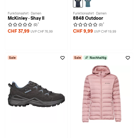
Funktionsshirt · Damen
Funktionsshirt · Damen
McKinley · Shay II
8848 Outdoor
1
1
(0)
(0)
CHF 37,99
CHF 9,99
UVP CHF 76,99
UVP CHF 19,99
Sale
Sale
Nachhaltig