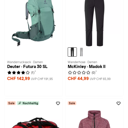
Wanderrucksack · Damen
Wanderhose · Damen
Deuter · Futura 30 SL
McKinley · Madok II
1
1
(1)
(0)
CHF 142,99
CHF 44,99
UVP CHF 191,95
UVP CHF 65,99
Sale
Nachhaltig
Sale