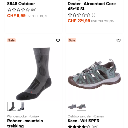
8848 Outdoor
Deuter · Aircontact Core
45+10 SL
1
(0)
1
(0)
CHF 9,99
UVP CHF 19,99
CHF 221,99
UVP CHF 296,95
Sale
Sale
Wandersocken · Unisex
Outdoorsandalen · Damen
Rohner · mountain
Keen · WHISPER
trekking
1
(42)