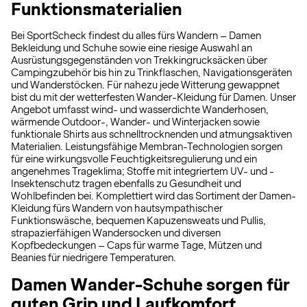
Funktionsmaterialien
Bei SportScheck findest du alles fürs Wandern – Damen
Bekleidung und Schuhe sowie eine riesige Auswahl an
Ausrüstungsgegenständen von Trekkingrucksäcken über
Campingzubehör bis hin zu Trinkflaschen, Navigationsgeräten
und Wanderstöcken. Für nahezu jede Witterung gewappnet
bist du mit der wetterfesten Wander-Kleidung für Damen. Unser
Angebot umfasst wind- und wasserdichte Wanderhosen,
wärmende Outdoor-, Wander- und Winterjacken sowie
funktionale Shirts aus schnelltrocknenden und atmungsaktiven
Materialien. Leistungsfähige Membran-Technologien sorgen
für eine wirkungsvolle Feuchtigkeitsregulierung und ein
angenehmes Trageklima; Stoffe mit integriertem UV- und -
Insektenschutz tragen ebenfalls zu Gesundheit und
Wohlbefinden bei. Komplettiert wird das Sortiment der Damen-
Kleidung fürs Wandern von hautsympathischer
Funktionswäsche, bequemen Kapuzensweats und Pullis,
strapazierfähigen Wandersocken und diversen
Kopfbedeckungen – Caps für warme Tage, Mützen und
Beanies für niedrigere Temperaturen.
Damen Wander-Schuhe sorgen für
guten Grip und Laufkomfort