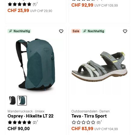
1
(1)
CHF 92,99
UVP CHF 109,99
CHF 23,99
UVP CHF 29,90
Nachhaltig
Sale
Nachhaltig
Wanderrucksack · Unisex
Outdoorsandalen · Damen
Osprey · Hikelite LT 22
Teva · Tirra Sport
1
1
(2)
(0)
CHF 90,00
CHF 83,99
UVP CHF 104,99