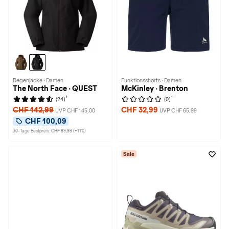
Regenjacke · Damen
Funktionsshorts · Damen
The North Face · QUEST
McKinley · Brenton
1
1
(24)
(0)
CHF 142,99
CHF 32,99
UVP CHF 145,00
UVP CHF 65,99
CHF 100,09
30-Tage Bestpreis: CHF 89,99 (+11%)
Sale