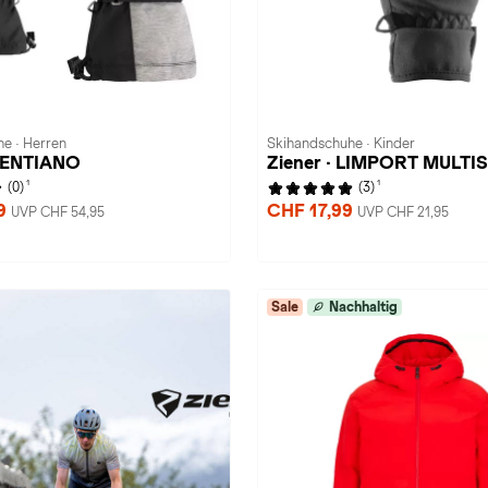
e · Herren
Skihandschuhe · Kinder
 GENTIANO
Ziener · LIMPORT MULT
1
1
(0)
(3)
99
CHF 17,99
UVP CHF 54,95
UVP CHF 21,95
Sale
Nachhaltig