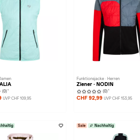
 Damen
Funktionsjacke · Herren
NALIA
Ziener · NODIN
1
1
(0)
(0)
9
CHF 92,99
UVP CHF 109,95
UVP CHF 153,95
hhaltig
Sale
Nachhaltig