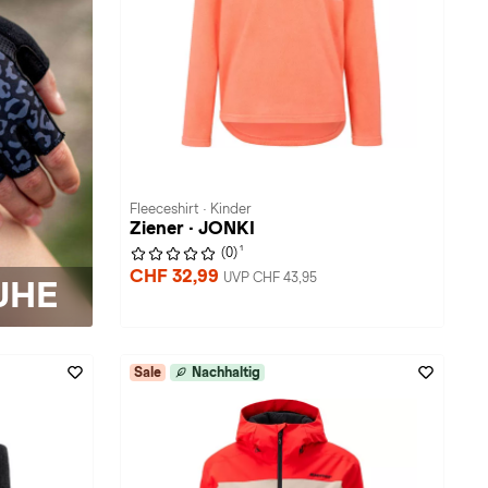
Fleeceshirt · Kinder
Ziener · JONKI
1
(0)
CHF 32,99
UVP CHF 43,95
UHE
Sale
Nachhaltig