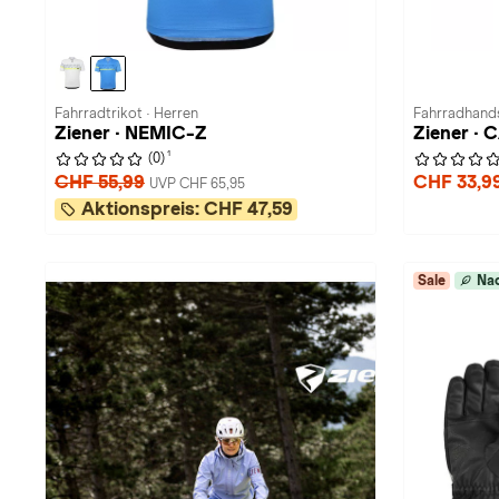
Fahrradtrikot · Herren
Fahrradhands
Ziener · NEMIC-Z
Ziener ·
1
(0)
CHF 55,99
CHF 33,9
UVP CHF 65,95
Aktionspreis:
CHF 47,59
Sale
Nac