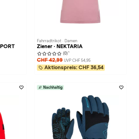
Fahrradtrikot · Damen
ISPORT
Ziener · NEKTARIA
1
(0)
CHF 42,99
UVP CHF 54,95
Aktionspreis:
CHF 36,54
Nachhaltig