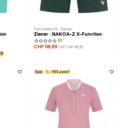
Fahrradshorts · Damen
ion
Ziener · NAKOA-Z X-Function
1
(0)
CHF 58,99
UVP CHF 98,95
79
Sale
-15% extra²