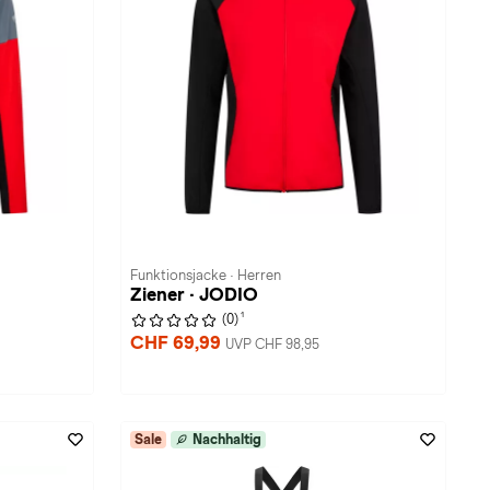
Funktionsjacke · Herren
Ziener · JODIO
1
(0)
CHF 69,99
UVP CHF 98,95
Sale
Nachhaltig