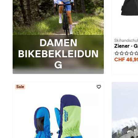
DAMEN
Skihandschuh
Ziener ·
BIKEBEKLEIDUN
CHF 46,
G
Sale