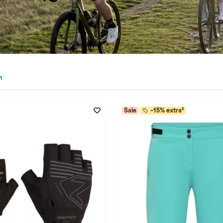
n
iener entfernen
Sale
-15% extra²