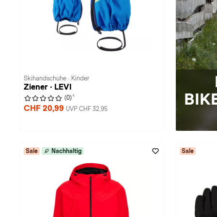
Skihandschuhe · Kinder
Ziener · LEVI
BIK
1
(0)
CHF 20,99
UVP CHF 32,95
Sale
Nachhaltig
Sale