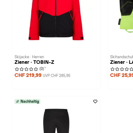
Skijacke · Herren
Skihandschuh
Ziener · TOBIN-Z
Ziener · 
1
(0)
CHF 219,99
CHF 25,9
UVP CHF 285,95
Nachhaltig