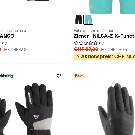
chuhe · Unisex
Fahrradshorts · Damen
 CANSO
Ziener · NILSA-Z X-Funct
1
1
(0)
(0)
9
CHF 87,99
UVP CHF 43,95
UVP CHF 109,95
Aktionspreis:
CHF 74,
hhaltig
Sale