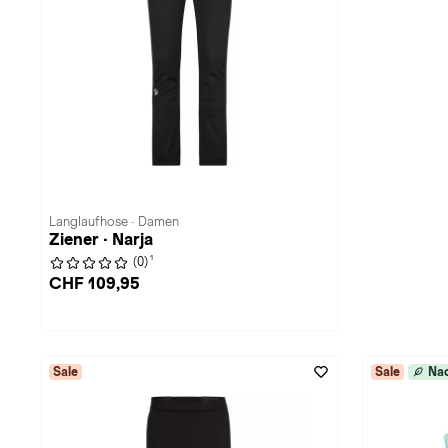
Langlaufhose · Damen
Ziener · Narja
1
(0)
CHF 109,95
Sale
Sale
Nac