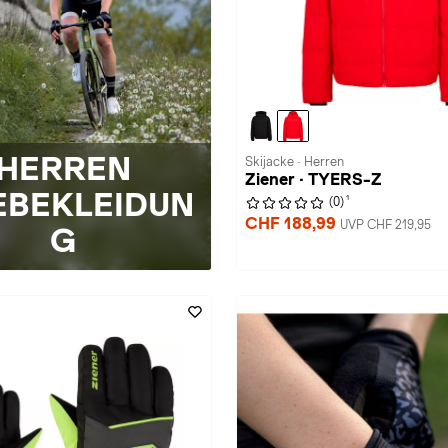
HERREN
Skijacke · Herren
Ziener · TYERS-Z
EBEKLEIDUN
1
(0)
CHF 188,99
UVP CHF 219,95
G