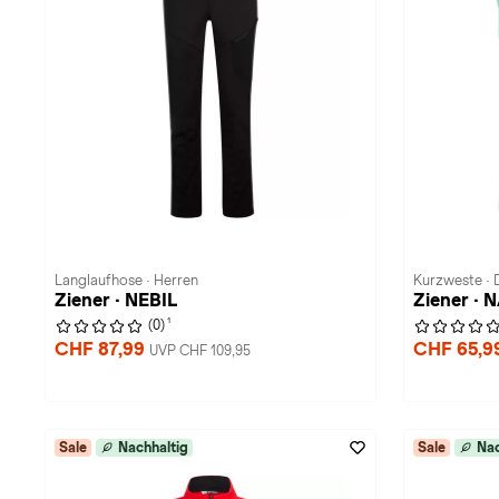
Langlaufhose · Herren
Kurzweste ·
Ziener · NEBIL
Ziener · 
1
(0)
CHF 87,99
CHF 65,9
UVP CHF 109,95
Sale
Nachhaltig
Sale
Nac