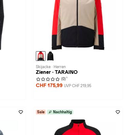
Skijacke · Herren
Ziener · TARAINO
1
(0)
CHF 175,99
UVP CHF 219,95
Sale
Nachhaltig