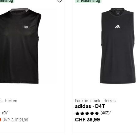
hhaltig
Nachhaltig
k · Herren
Funktionstank · Herren
adidas · D4T
1
1
(0)
(403)
9
CHF 38,99
UVP CHF 21,99