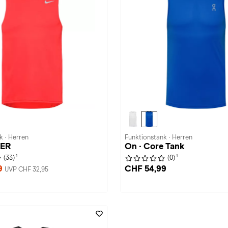
k · Herren
Funktionstank · Herren
LER
On · Core Tank
1
1
(33)
(0)
9
CHF 54,99
UVP CHF 32,95