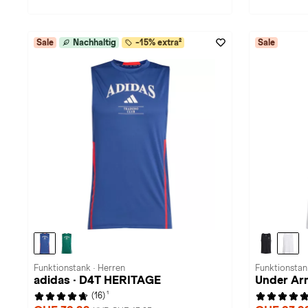
Sale
Nachhaltig
-15% extra²
Sale
Funktionstank · Herren
Funktionstan
adidas · D4T HERITAGE
Under Arm
1
(16)