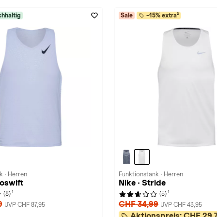
hhaltig
Sale
-15% extra²
k · Herren
Funktionstank · Herren
roswift
Nike · Stride
1
1
(8)
(5)
9
CHF 34,99
UVP CHF 87,95
UVP CHF 43,95
Aktionspreis:
CHF 29,