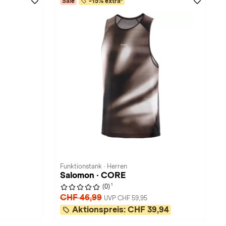
Sale
-15% extra²
Funktionstank · Herren
Salomon · CORE
1
(0)
CHF 46,99
UVP CHF 59,95
Aktionspreis:
CHF 39,94