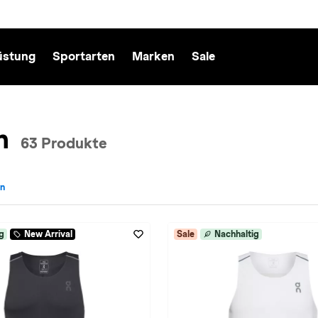
üstung
Sportarten
Marken
Sale
n
63 Produkte
en
cht: Herren entfernen
g
New Arrival
Sale
Nachhaltig