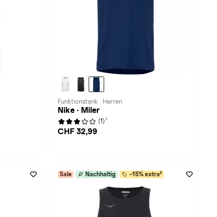
Funktionstank · Herren
Nike · Miler
1
(1)
CHF 32,99
Sale
Nachhaltig
-15% extra²