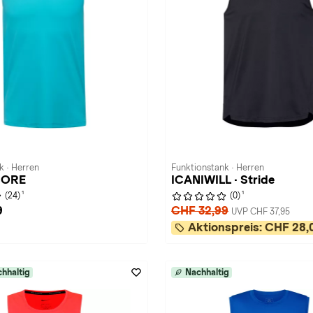
k · Herren
Funktionstank · Herren
CORE
ICANIWILL · Stride
1
1
(24)
(0)
9
CHF 32,99
UVP CHF 37,95
Aktionspreis:
CHF 28,
hhaltig
Nachhaltig