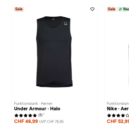
Sale
Sale
Nac
Funktionstank · Herren
Funktionstan
Under Armour · Halo
Nike · Ae
1
(8)
CHF 46,99
CHF 52,9
UVP CHF 76,95