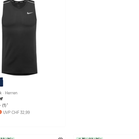
k · Herren
er
1
(1)
99
UVP CHF 32,99