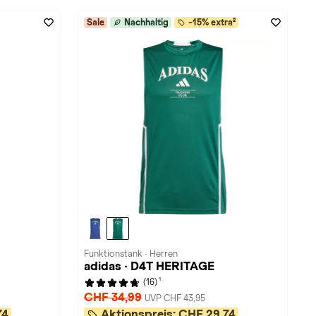
Sale
Nachhaltig
-15% extra²
Funktionstank · Herren
adidas · D4T HERITAGE
1
(16)
CHF 34,99
UVP CHF 43,95
74
Aktionspreis:
CHF 29,74