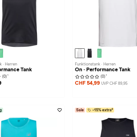
k · Herren
Funktionstank · Herren
formance Tank
On · Performance Tank
1
1
(0)
(0)
9
CHF 54,99
UVP CHF 89,95
g
Sale
-15% extra²