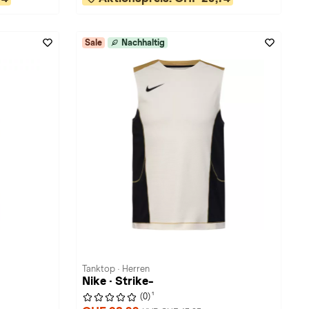
Sale
Nachhaltig
Tanktop · Herren
Nike · Strike-
1
(0)