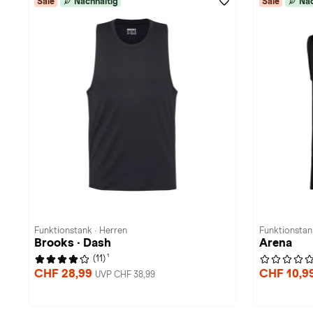
Sale
Nachhaltig
Sale
Nac
Funktionstank · Herren
Funktionstan
Brooks · Dash
Arena
1
(11)
CHF 28,99
CHF 10,9
UVP CHF 38,99