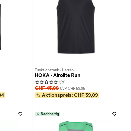
Funktionstank · Herren
HOKA · Airolite Run
1
(0)
CHF 45,99
UVP CHF 59,95
04
Aktionspreis:
CHF 39,09
Nachhaltig