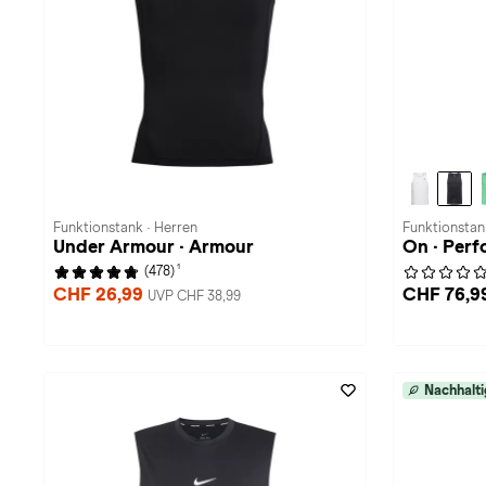
Funktionstank · Herren
Funktionstan
Under Armour · Armour
On · Per
1
(478)
CHF 26,99
CHF 76,9
UVP CHF 38,99
Nachhalti