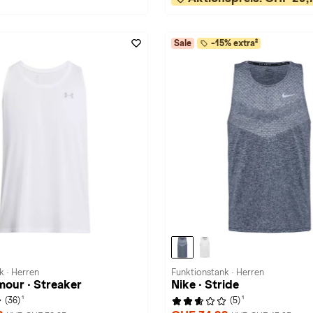
Sale
-15% extra²
k · Herren
Funktionstank · Herren
our · Streaker
Nike · Stride
1
1
(36)
(5)