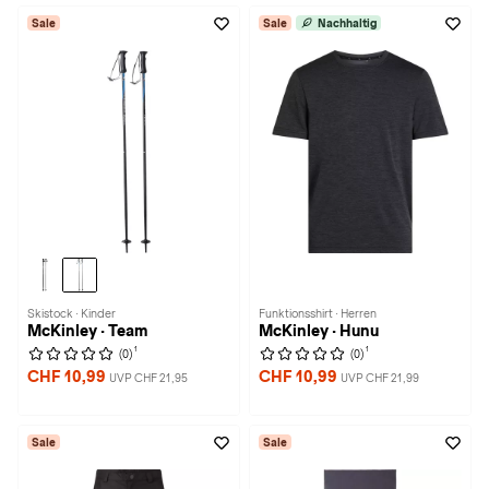
Sale
Sale
Nachhaltig
Skistock · Kinder
Funktionsshirt · Herren
McKinley · Team
McKinley · Hunu
1
1
(0)
(0)
CHF 10,99
CHF 10,99
UVP CHF 21,95
UVP CHF 21,99
Sale
Sale