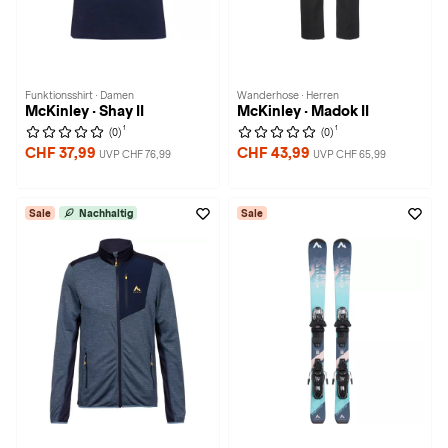
Funktionsshirt · Damen
Wanderhose · Herren
McKinley · Shay II
McKinley · Madok II
1
1
(0)
(0)
CHF 37,99
CHF 43,99
UVP CHF 76,99
UVP CHF 65,99
Sale
Nachhaltig
Sale