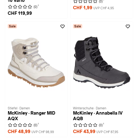
10 Vario
(0)
1
(0)
CHF 1,99
UVP CHF 4,95
CHF 119,99
Sale
Sale
Stiefel · Damen
Winterschuhe · Damen
McKinley · Ranger MID
McKinley · Annabella IV
AQX
AQB
1
1
(0)
(0)
CHF 48,99
CHF 43,99
UVP CHF 98,99
UVP CHF 87,95