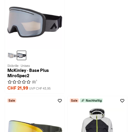
Skibrille · Unisex
McKinley · Base Plus
MiroSpec2
1
(0)
CHF 21,99
UVP CHF 43,95
Sale
Sale
Nachhaltig