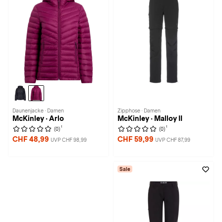
Daunenjacke · Damen
Zipphose · Damen
McKinley · Arlo
McKinley · Malloy II
1
1
(0)
(0)
CHF 48,99
CHF 59,99
UVP CHF 98,99
UVP CHF 87,99
Sale