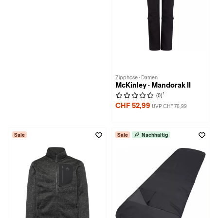
Zipphose · Damen
McKinley · Mandorak II
1
(0)
CHF 52,99
UVP CHF 76,99
Sale
Sale
Nachhaltig