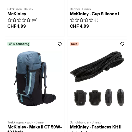
Sitzkissen · Unisex
Becher · Unisex
McKinley
McKinley · Cup Silicone I
1
1
(0)
(0)
CHF 1,99
CHF 4,99
Nachhaltig
Sale
Trekkingrucksack · Damen
Schuhbänder · Unisex
McKinley · Make II CT 50W-
McKinley · Fastlaces Kit II
1