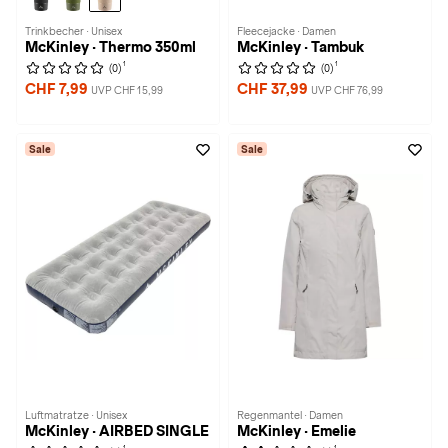
Trinkbecher · Unisex
Fleecejacke · Damen
McKinley · Thermo 350ml
McKinley · Tambuk
1
1
(0)
(0)
CHF 7,99
CHF 37,99
UVP CHF 15,99
UVP CHF 76,99
Sale
Sale
Luftmatratze · Unisex
Regenmantel · Damen
McKinley · AIRBED SINGLE
McKinley · Emelie
1
1