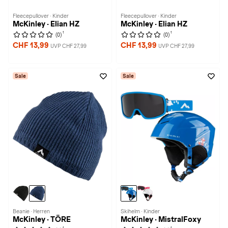
Fleecepullover · Kinder
Fleecepullover · Kinder
McKinley · Elian HZ
McKinley · Elian HZ
1
1
(0)
(0)
CHF 13,99
CHF 13,99
UVP CHF 27,99
UVP CHF 27,99
Sale
Sale
Beanie · Herren
Skihelm · Kinder
McKinley · TÖRE
McKinley · MistralFoxy
1
1