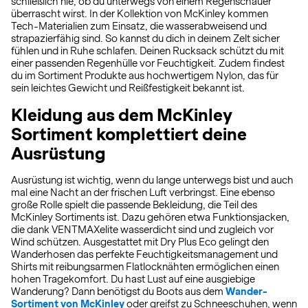
schließlich nie, ob du unterwegs von einem Regenschauer
überrascht wirst. In der Kollektion von McKinley kommen
Tech-Materialien zum Einsatz, die wasserabweisend und
strapazierfähig sind. So kannst du dich in deinem Zelt sicher
fühlen und in Ruhe schlafen. Deinen Rucksack schützt du mit
einer passenden Regenhülle vor Feuchtigkeit. Zudem findest
du im Sortiment Produkte aus hochwertigem Nylon, das für
sein leichtes Gewicht und Reißfestigkeit bekannt ist.
Kleidung aus dem McKinley
Sortiment komplettiert deine
Ausrüstung
Ausrüstung ist wichtig, wenn du lange unterwegs bist und auch
mal eine Nacht an der frischen Luft verbringst. Eine ebenso
große Rolle spielt die passende Bekleidung, die Teil des
McKinley Sortiments ist. Dazu gehören etwa Funktionsjacken,
die dank VENTMAXelite wasserdicht sind und zugleich vor
Wind schützen. Ausgestattet mit Dry Plus Eco gelingt den
Wanderhosen das perfekte Feuchtigkeitsmanagement und
Shirts mit reibungsarmen Flatlocknähten ermöglichen einen
hohen Tragekomfort. Du hast Lust auf eine ausgiebige
Wanderung? Dann benötigst du Boots aus dem
Wander-
Sortiment von McKinley
oder greifst zu Schneeschuhen, wenn