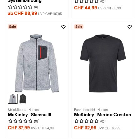
Systembindung
(0)
1
(0)
CHF 44,99
UVP CHF 65,99
ab CHF 98,99
UVP CHF 197,95
Sale
Sale
Strickfleece · Herren
Funktionsshirt · Herren
McKinley · Skeena III
McKinley · Merino Creston
1
1
(0)
(0)
CHF 37,99
CHF 32,99
UVP CHF 54,99
UVP CHF 65,99