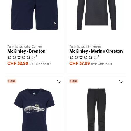
Funktionsshorts · Damen
Funktionsshirt · Herren
McKinley · Brenton
McKinley · Merino Creston
1
1
(0)
(0)
CHF 32,99
CHF 37,99
UVP CHF 65,99
UVP CHF 76,99
Sale
Sale