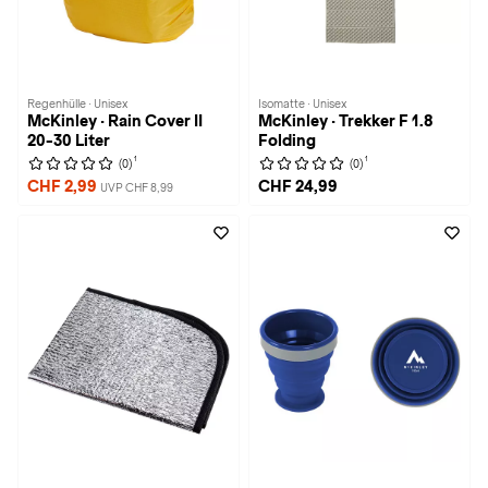
Regenhülle · Unisex
Isomatte · Unisex
McKinley · Rain Cover II
McKinley · Trekker F 1.8
20-30 Liter
Folding
1
1
(0)
(0)
CHF 2,99
CHF 24,99
UVP CHF 8,99