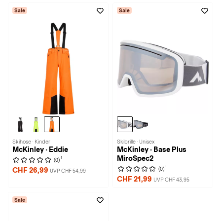
Sale
Sale
Skihose · Kinder
Skibrille · Unisex
McKinley · Eddie
McKinley · Base Plus
MiroSpec2
1
(0)
1
(0)
CHF 26,99
UVP CHF 54,99
CHF 21,99
UVP CHF 43,95
Sale