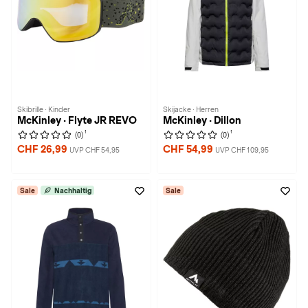
Skibrille · Kinder
Skijacke · Herren
McKinley · Flyte JR REVO
McKinley · Dillon
1
1
(0)
(0)
CHF 26,99
CHF 54,99
UVP CHF 54,95
UVP CHF 109,95
Sale
Nachhaltig
Sale