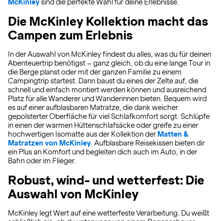
McKinley
sind die perfekte Wahl für deine Erlebnisse.
Die McKinley Kollektion macht das
Campen zum Erlebnis
In der Auswahl von McKinley findest du alles, was du für deinen
Abenteuertrip benötigst – ganz gleich, ob du eine lange Tour in
die Berge planst oder mit der ganzen Familie zu einem
Campingtrip startest. Dann baust du eines der Zelte auf, die
schnell und einfach montiert werden können und ausreichend
Platz für alle Wanderer und Wanderinnen bieten. Bequem wird
es auf einer aufblasbaren Matratze, die dank weicher
gepolsterter Oberfläche für viel Schlafkomfort sorgt. Schlüpfe
in einen der warmen Hüttenschlafsäcke oder greife zu einer
hochwertigen Isomatte aus der Kollektion der
Matten &
Matratzen von McKinley
. Aufblasbare Reisekissen bieten dir
ein Plus an Komfort und begleiten dich auch im Auto, in der
Bahn oder im Flieger.
Robust, wind- und wetterfest: Die
Auswahl von McKinley
McKinley legt Wert auf eine wetterfeste Verarbeitung. Du weißt