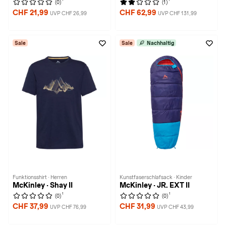
(0)
(1)
CHF 21,99
CHF 62,99
UVP CHF 26,99
UVP CHF 131,99
Sale
Sale
Nachhaltig
Funktionsshirt · Herren
Kunstfaserschlafsack · Kinder
McKinley · Shay II
McKinley · JR. EXT II
1
1
(0)
(0)
CHF 37,99
CHF 31,99
UVP CHF 76,99
UVP CHF 43,99