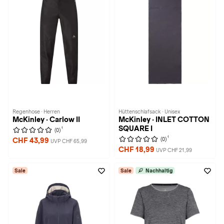
Regenhose · Herren
Hüttenschlafsack · Unisex
McKinley · Carlow II
McKinley · INLET COTTON
SQUARE I
1
(0)
1
(0)
CHF 43,99
UVP CHF 65,99
CHF 18,99
UVP CHF 21,99
Sale
Sale
Nachhaltig