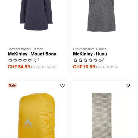
Softshellmantel · Damen
Funktionsshirt · Damen
McKinley · Mount Bona
McKinley · Hunu
1
1
(0)
(0)
CHF 54,99
CHF 10,99
UVP CHF 109,99
UVP CHF 21,99
Sale