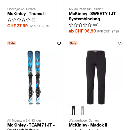
Fleecejacke · Herren
All-Mountain Ski · Kinder
McKinley · Thoma II
McKinley · SWEETY I JT -
Systembindung
1
(0)
1
(0)
CHF 37,99
UVP CHF 76,99
ab CHF 98,99
UVP CHF 197,95
Sale
Sale
All-Mountain Ski · Kinder
Wanderhose · Damen
McKinley · TEAM 7 I JT -
McKinley · Madok II
1