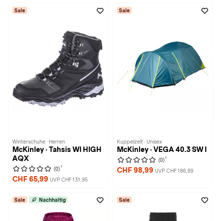
Sale
Sale
Winterschuhe · Herren
Kuppelzelt · Unisex
McKinley · Tahsis WI HIGH
McKinley · VEGA 40.3 SW I
AQX
1
(0)
1
(0)
CHF 98,99
UVP CHF 186,99
CHF 65,99
UVP CHF 131,95
Sale
Nachhaltig
Sale