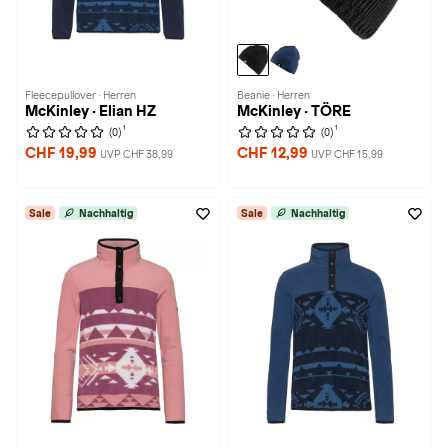
Fleecepullover · Herren
Beanie · Herren
McKinley · Elian HZ
McKinley · TÖRE
1
1
(0)
(0)
CHF 19,99
CHF 12,99
UVP CHF 38,99
UVP CHF 15,99
Sale
Nachhaltig
Sale
Nachhaltig