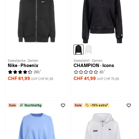
Sweatjacke · Damen
Sweatshirt · Damen
Nike · Phoenix
CHAMPION · Icons
1
1
(30)
(0)
CHF 61,99
CHF 41,99
UVP CHF 81,95
UVP CHF 70,95
Sale
Nachhaltig
Sale
-15% extra²