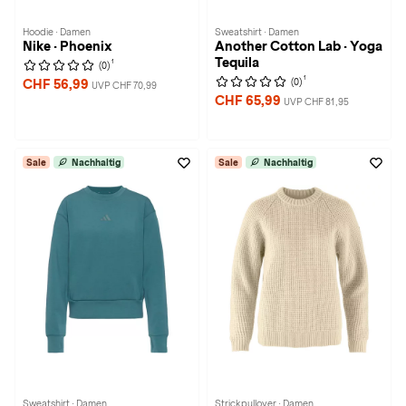
Hoodie · Damen
Sweatshirt · Damen
Nike · Phoenix
Another Cotton Lab · Yoga
Tequila
1
(0)
1
(0)
CHF 56,99
UVP CHF 70,99
CHF 65,99
UVP CHF 81,95
Sale
Nachhaltig
Sale
Nachhaltig
Sweatshirt · Damen
Strickpullover · Damen