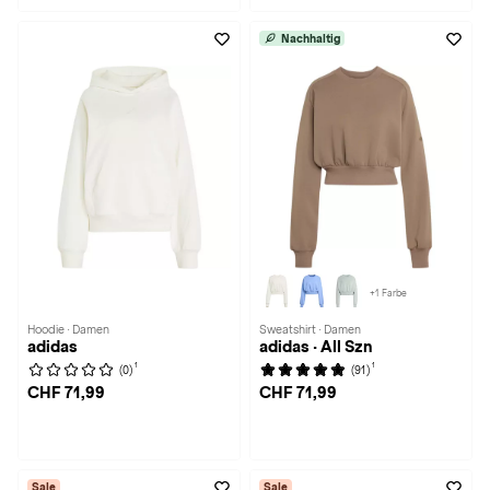
Nachhaltig
+1 Farbe
Hoodie · Damen
Sweatshirt · Damen
adidas
adidas · All Szn
1
1
(0)
(91)
CHF 71,99
CHF 71,99
Sale
Sale