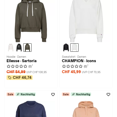
Hoodie · Damen
Sweatshirt · Damen
Ellesse · Sartoria
CHAMPION · Icons
1
1
(0)
(0)
CHF 54,99
CHF 45,99
UVP CHF 108,95
UVP CHF 70,95
CHF 46,74
Sale
Nachhaltig
Sale
Nachhaltig