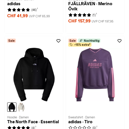
adidas
FJÄLLRÄVEN · Merino
Övik
1
(46)
1
(1)
CHF 41,99
UVP CHF 65,99
CHF 157,99
UVP CHF 197,95
Sale
Sale
Nachhaltig
-15% extra²
Hoodie · Damen
Sweatshirt · Damen
The North Face · Essential
adidas · Tiro
1
1
(4)
(0)