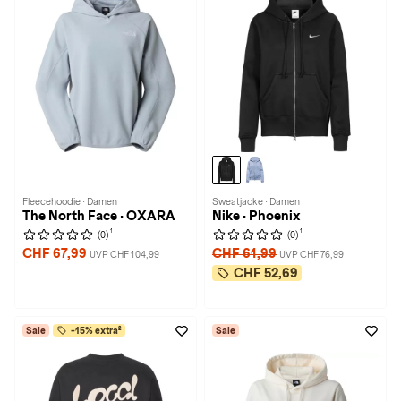
Fleecehoodie · Damen
Sweatjacke · Damen
The North Face · OXARA
Nike · Phoenix
1
1
(0)
(0)
CHF 67,99
CHF 61,99
UVP CHF 104,99
UVP CHF 76,99
CHF 52,69
Sale
-15% extra²
Sale