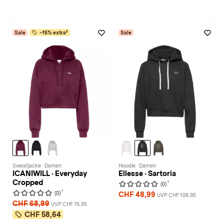
Sale
-15% extra²
Sale
Sweatjacke · Damen
Hoodie · Damen
ICANIWILL · Everyday
Ellesse · Sartoria
Cropped
1
(0)
1
(0)
CHF 48,99
UVP CHF 108,95
CHF 68,99
UVP CHF 76,95
CHF 58,64