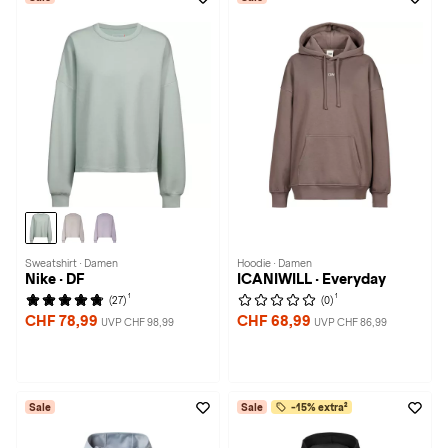
Sweatshirt · Damen
Hoodie · Damen
Nike · DF
ICANIWILL · Everyday
1
1
(27)
(0)
CHF 78,99
CHF 68,99
UVP CHF 98,99
UVP CHF 86,99
Sale
Sale
-15% extra²