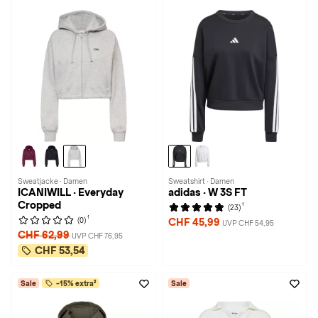
Sweatjacke · Damen
Sweatshirt · Damen
ICANIWILL · Everyday
adidas · W 3S FT
Cropped
1
(23)
1
(0)
CHF 45,99
UVP CHF 54,95
CHF 62,99
UVP CHF 76,95
CHF 53,54
Sale
-15% extra²
Sale