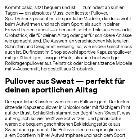
Kommt basic, sitzt bequem und ist — zumindest an kühlen
Tagen — ein absolutes Muss: dein liebster Pullover.
SportScheck präsentiert dir sportliche Modelle, die du sowohl
beim Aufwärmen und nach dem Sport, als auch in deiner
Freizeit tragen kannst — aber auch solche Teile aus Fein- oder
Grobstrick, die für deinen Alltag oder gar für schickere Anlässe
wie gemacht sind. Die Auswahl an verschiedenen Materialien,
Schnitten und Designs ist vielseitig, so, wie es dein Geschmack
auch ist. Du findest im Shop sowohl sportive Kapuzenpullover
mit großflächigen, lässigen Prints, als auch hochwertige
Rollkragenpullover aus Feinstrick oder locker sitzende Modelle
mit V-Ausschnitt, hergestellt aus Grobstrick.
Pullover aus Sweat — perfekt für
deinen sportlichen Alltag
Der sportliche Klassiker, wenn es um Pullover geht: Der locker
sitzende Kapuzenpullover in Unicolor oder mit flächigem Print
auf der Brust. Schließlich stammt der Begriff von "Sweat", was
auf Englisch so viel heißt wie Schwitzen. Und genau dafür
waren die bequem geschnittenen Bekleidungsstücke aus
Sweat auch gemacht: Die Pullover dienten ursprünglich vor
allem Sportlern in ihrer Aufwärmphase und nach dem Sport.