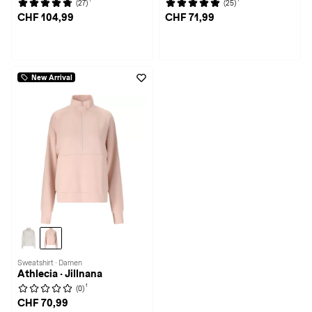
(27)
(25)
CHF 104,99
CHF 71,99
New Arrival
Sweatshirt · Damen
Athlecia · Jillnana
1
(0)
CHF 70,99