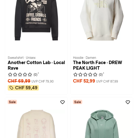
Sweatshirt · Unisex
Hoodie · Damen
Another Cotton Lab · Local
The North Face · DREW
Rave
PEAK LIGHT
1
1
(0)
(0)
CHF 69,99
CHF 52,99
UVP CHF 79,90
UVP CHF 87,99
CHF 59,49
Sale
Sale