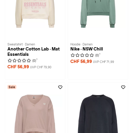
Sweatshirt · Damen
Hoodie · Damen
Another Cotton Lab · Mat
Nike · NSW Chill
Essentials
1
(0)
1
(0)
CHF 56,99
UVP CHF 71,99
CHF 56,99
UVP CHF 79,90
Sale