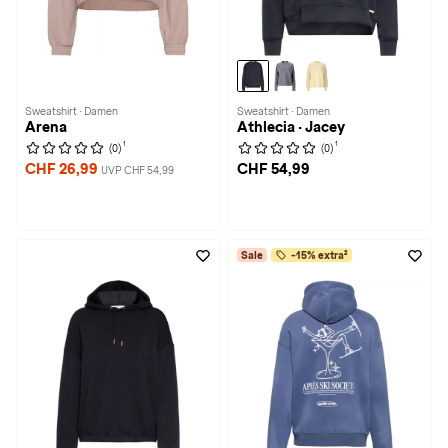
Sweatshirt · Damen
Sweatshirt · Damen
Arena
Athlecia · Jacey
1
1
(0)
(0)
CHF 26,99
CHF 54,99
UVP CHF 54,99
Sale
-15% extra²