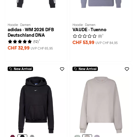
Hoodie · Damen
Hoodie · Damen
adidas · WM 2026 DFB
VAUDE · Tuenno
Deutschland DNA
1
(0)
1
(12)
CHF 53,99
UVP CHF 84,95
CHF 32,99
UVP CHF 65,95
New Arrival
New Arrival