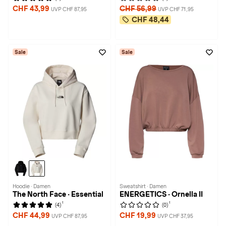
CHF 43,99
CHF 56,99
UVP CHF 87,95
UVP CHF 71,95
CHF 48,44
Sale
Sale
Hoodie · Damen
Sweatshirt · Damen
The North Face · Essential
ENERGETICS · Ornella II
1
1
(4)
(0)
CHF 44,99
CHF 19,99
UVP CHF 87,95
UVP CHF 37,95