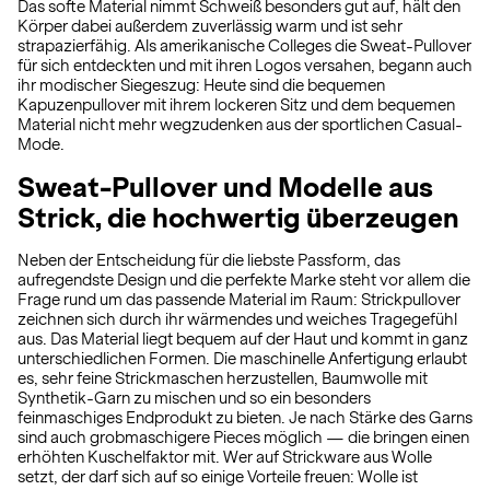
Das softe Material nimmt Schweiß besonders gut auf, hält den
Körper dabei außerdem zuverlässig warm und ist sehr
strapazierfähig. Als amerikanische Colleges die Sweat-Pullover
für sich entdeckten und mit ihren Logos versahen, begann auch
ihr modischer Siegeszug: Heute sind die bequemen
Kapuzenpullover mit ihrem lockeren Sitz und dem bequemen
Material nicht mehr wegzudenken aus der sportlichen Casual-
Mode.
Sweat-Pullover und Modelle aus
Strick, die hochwertig überzeugen
Neben der Entscheidung für die liebste Passform, das
aufregendste Design und die perfekte Marke steht vor allem die
Frage rund um das passende Material im Raum: Strickpullover
zeichnen sich durch ihr wärmendes und weiches Tragegefühl
aus. Das Material liegt bequem auf der Haut und kommt in ganz
unterschiedlichen Formen. Die maschinelle Anfertigung erlaubt
es, sehr feine Strickmaschen herzustellen, Baumwolle mit
Synthetik-Garn zu mischen und so ein besonders
feinmaschiges Endprodukt zu bieten. Je nach Stärke des Garns
sind auch grobmaschigere Pieces möglich — die bringen einen
erhöhten Kuschelfaktor mit. Wer auf Strickware aus Wolle
setzt, der darf sich auf so einige Vorteile freuen: Wolle ist