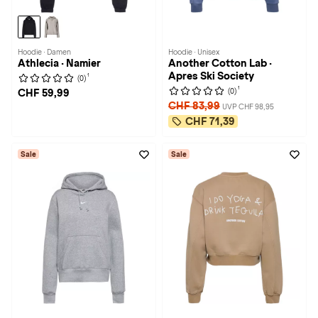
Hoodie · Damen
Hoodie · Unisex
Athlecia · Namier
Another Cotton Lab ·
Apres Ski Society
1
(0)
1
(0)
CHF 59,99
CHF 83,99
UVP CHF 98,95
CHF 71,39
Sale
Sale