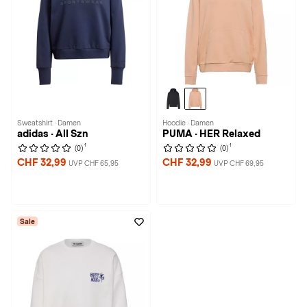
Sweatshirt · Damen
Hoodie · Damen
adidas · All Szn
PUMA · HER Relaxed
1
1
(0)
(0)
CHF 32,99
CHF 32,99
UVP CHF 65,95
UVP CHF 69,95
Sale