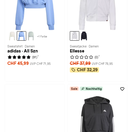
+1 Farbe
Sweatshirt · Damen
Sweatjacke · Damen
adidas · All Szn
Ellesse
1
1
(91)
(0)
CHF 45,99
CHF 37,99
UVP CHF 71,95
UVP CHF 76,95
CHF 32,29
Sale
Nachhaltig