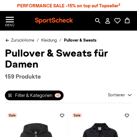
S
PERFORMANCE SALE -15% on top auf Topseller²
p
r
n
S
MENÜ
g
p
e
o
z
Zurück
Home
Kleidung
Pullover & Sweats
r
u
t
Pullover & Sweats für
m
S
H
c
Damen
a
h
u
e
p
c
159 Produkte
t
k
n
h
Filter & Kategorien
Sortieren
+1
a
t
Sale
Sale