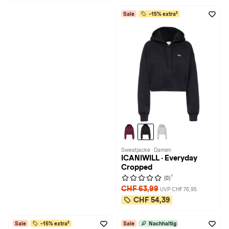
Sale
-15% extra²
Sweatjacke · Damen
ICANIWILL · Everyday
Cropped
1
(0)
CHF 63,99
UVP CHF 76,95
CHF 54,39
Sale
-15% extra²
Sale
Nachhaltig