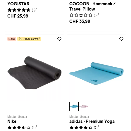
YOGISTAR
COCOON · Hammock /
Travel Pillow
1
(6)
1
(0)
CHF 23,99
CHF 33,99
Sale
-15% extra²
Matte · Unisex
Matte · Unisex
Nike
adidas · Premium Yoga
1
1
(4)
(2)