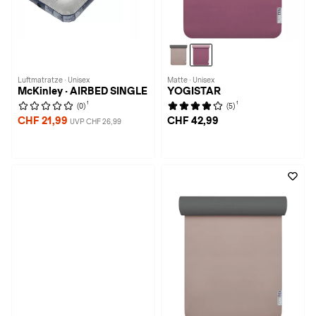
Luftmatratze · Unisex
Matte · Unisex
McKinley · AIRBED SINGLE
YOGISTAR
1
1
(0)
(5)
CHF 21,99
CHF 42,99
UVP CHF 26,99