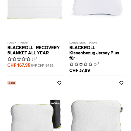
Decke · Unisex
Reisekissen · Unisex
BLACKROLL · RECOVERY
BLACKROLL ·
BLANKET ALL YEAR
Kissenbezug Jersey Plus
für
1
(0)
1
(0)
CHF 167,95
UVP CHF 197,95
CHF 37,99
Sale