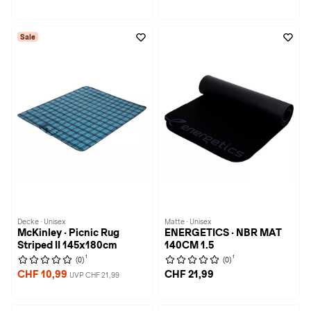
Sale
Decke · Unisex
Matte · Unisex
McKinley · Picnic Rug
ENERGETICS · NBR MAT
Striped II 145x180cm
140CM 1.5
1
1
(0)
(0)
CHF 10,99
CHF 21,99
UVP CHF 21,99