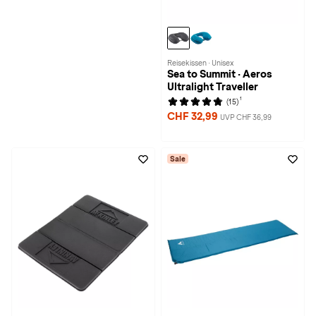
Reisekissen · Unisex
Sea to Summit · Aeros
Ultralight Traveller
1
(15)
CHF 32,99
UVP CHF 36,99
Sale