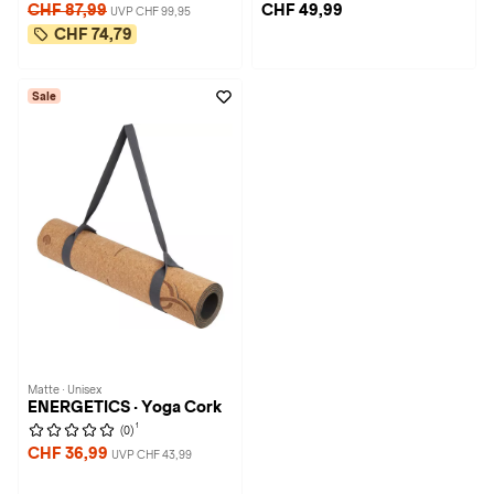
CHF 87,99
CHF 49,99
UVP CHF 99,95
CHF 74,79
Sale
Matte · Unisex
ENERGETICS · Yoga Cork
1
(0)
CHF 36,99
UVP CHF 43,99