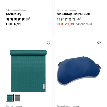
Sitzkissen · Unisex
Isomatte · Unisex
McKinley
McKinley · Mira SI 38
1
1
(1)
(0)
CHF 6,99
CHF 28,99
UVP CHF 39,99
Matte · Unisex
Reisekissen · Unisex