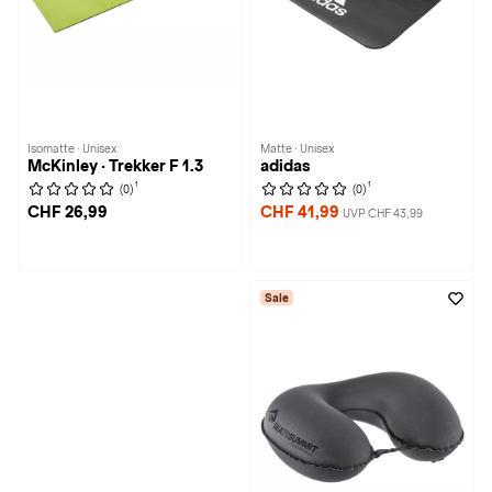
Isomatte · Unisex
Matte · Unisex
McKinley · Trekker F 1.3
adidas
1
1
(0)
(0)
CHF 26,99
CHF 41,99
UVP CHF 43,99
Sale