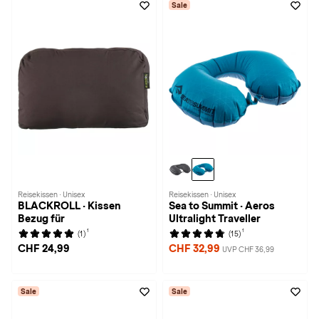
Sale
Reisekissen · Unisex
Reisekissen · Unisex
BLACKROLL · Kissen
Sea to Summit · Aeros
Bezug für
Ultralight Traveller
1
1
(1)
(15)
CHF 24,99
CHF 32,99
UVP CHF 36,99
Sale
Sale