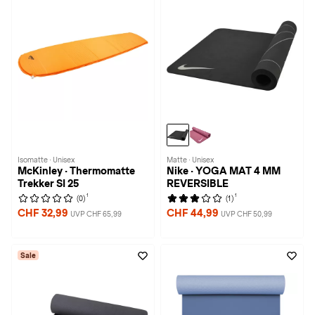
Isomatte · Unisex
Matte · Unisex
McKinley · Thermomatte
Nike · YOGA MAT 4 MM
Trekker SI 25
REVERSIBLE
1
1
(0)
(1)
CHF 32,99
CHF 44,99
UVP CHF 65,99
UVP CHF 50,99
Sale