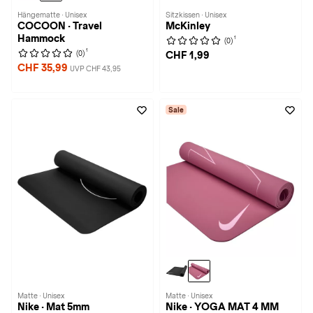
Hängematte · Unisex
Sitzkissen · Unisex
COCOON · Travel
McKinley
Hammock
1
(0)
1
(0)
CHF 1,99
CHF 35,99
UVP CHF 43,95
Sale
Matte · Unisex
Matte · Unisex
Nike · Mat 5mm
Nike · YOGA MAT 4 MM