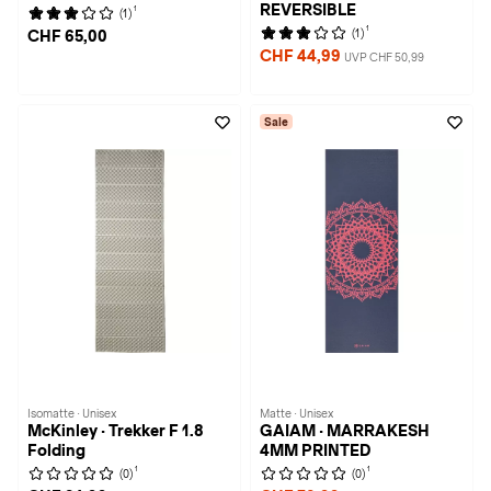
REVERSIBLE
1
(1)
1
(1)
CHF 65,00
CHF 44,99
UVP CHF 50,99
Sale
Isomatte · Unisex
Matte · Unisex
McKinley · Trekker F 1.8
GAIAM · MARRAKESH
Folding
4MM PRINTED
1
1
(0)
(0)