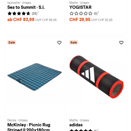
Isomatte · Unisex
Matte · Unisex
Sea to Summit · S.I.
YOGISTAR
1
1
(26)
(0)
ab CHF 83,99
CHF 29,95
UVP CHF 98,95
UVP CHF 30,95
Sale
Sale
Decke · Unisex
Matte · Unisex
McKinley · Picnic Rug
adidas
Striped II 200x180cm
1