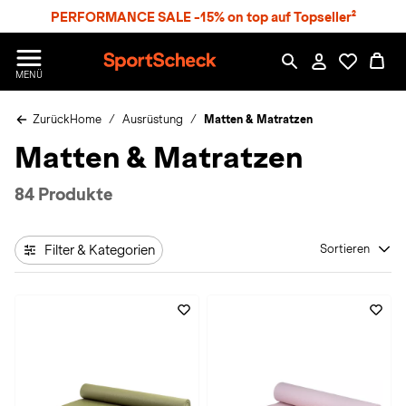
S
PERFORMANCE SALE -15% on top auf Topseller²
p
r
n
S
MENÜ
g
p
e
o
z
Zurück
Home
Ausrüstung
Matten & Matratzen
r
u
t
Matten & Matratzen
m
S
H
c
a
h
84 Produkte
u
e
p
c
t
k
Filter & Kategorien
Sortieren
n
h
a
t