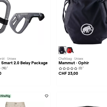
rät · Unisex
Chalkbag · Unisex
 Smart 2.0 Belay Package
Mammut · Ophir
1
1
(16)
(0)
0
CHF 23,00
hhaltig