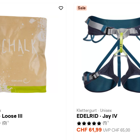
Sale
x
Klettergurt · Unisex
 Loose III
EDELRID · Jay IV
1
1
(0)
(1)
CHF 61,99
UVP CHF 65,00