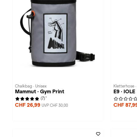
Chalkbag · Unisex
Kletterhose 
Mammut · Gym Print
E9 · IOLE
1
(7)
CHF 26,99
CHF 87,9
UVP CHF 30,00