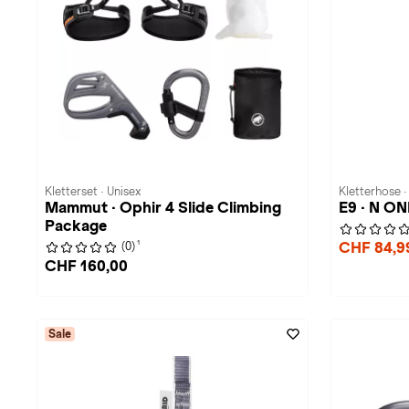
Kletterset · Unisex
Kletterhose 
Mammut · Ophir 4 Slide Climbing
E9 · N O
Package
1
CHF 84,
(0)
CHF 160,00
Sale