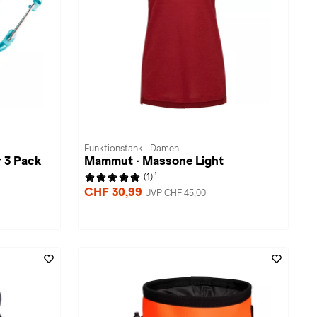
Funktionstank · Damen
r 3 Pack
Mammut · Massone Light
1
(1)
CHF 30,99
UVP CHF 45,00