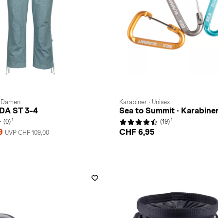
· Damen
Karabiner · Unisex
NDA ST 3-4
Sea to Summit · Karabine
1
1
(0)
(19)
99
CHF 6,95
UVP CHF 109,00