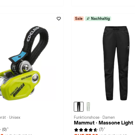
Sale
Nachhaltig
rät · Unisex
Funktionshose · Damen
Mammut · Massone Light
1
1
(0)
(7)