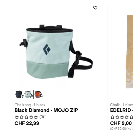
Chalkbag · Unisex
Chalk · Unise
Black Diamond · MOJO ZIP
EDELRID ·
1
(0)
CHF 22,99
CHF 9,00
(CHF 30,00/kg)