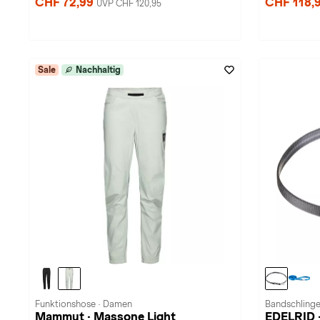
CHF 72,99
CHF 118,
UVP CHF 120,95
Sale
Nachhaltig
Funktionshose · Damen
Bandschlinge
Mammut · Massone Light
EDELRID 