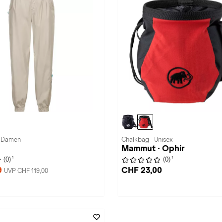
· Damen
Chalkbag · Unisex
Mammut · Ophir
1
1
(0)
(0)
9
CHF 23,00
UVP CHF 119,00