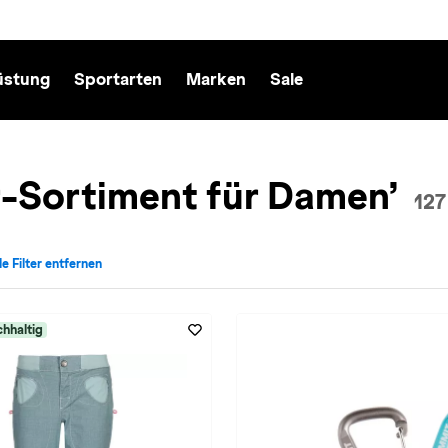
üstung
Sportarten
Marken
Sale
r-Sortiment für Damen’
127
le Filter entfernen
echt: Damen entfernen
iv für Sportart: Klettern entfernen
hhaltig