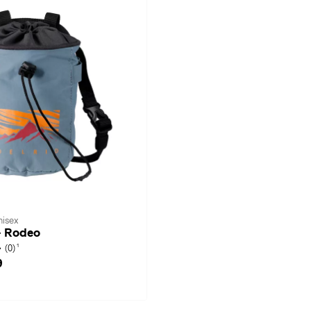
nisex
· Rodeo
1
(0)
9