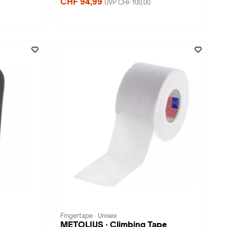
CHF 94,99
UVP CHF 100,00
Fingertape · Unisex
METOLIUS · Climbing Tape