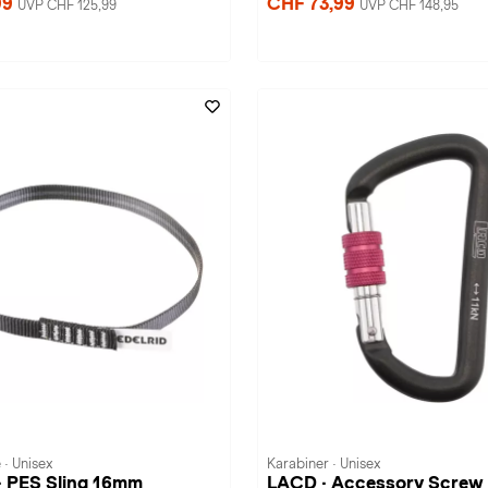
99
CHF 73,99
UVP CHF 125,99
UVP CHF 148,95
 · Unisex
Karabiner · Unisex
· PES Sling 16mm
LACD · Accessory Screw