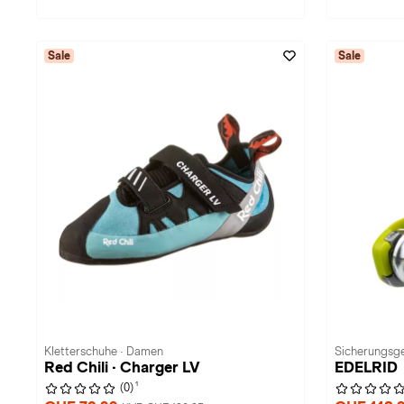
Sale
Sale
Kletterschuhe · Damen
Sicherungsge
Red Chili · Charger LV
EDELRID
1
(0)