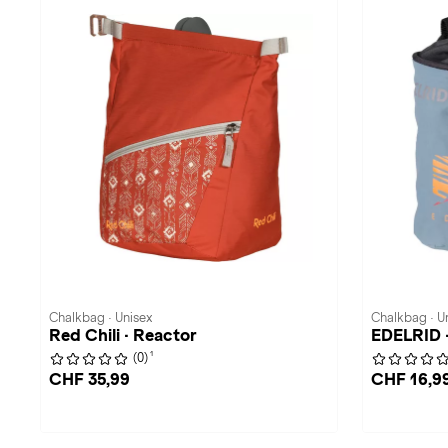
Chalkbag · Unisex
Chalkbag · U
Red Chili · Reactor
EDELRID 
1
(0)
CHF 35,99
CHF 16,9