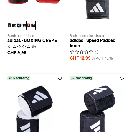
Bandagen · Unisex
Boxhandschuhe · Unisex
adidas · BOXING CREPE
adidas · Speed Padded
Inner
1
(0)
1
(0)
CHF 9,95
CHF 12,99
UVP CHF 15,95
Nachhaltig
Nachhaltig