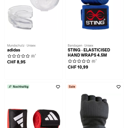
Mundschutz · Unisex
Bandagen · Unisex
adidas
STING · ELASTICISED
HAND WRAPS 4.5M
1
(0)
1
(0)
CHF 8,95
CHF 10,99
Nachhaltig
Sale