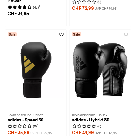
Power
1
(0)
1
(42)
CHF 72,99
UVP CHF 76,95
CHF 31,95
Sale
Sale
Boxhandschuhe · Unisex
Boxhandschuhe · Unisex
adidas · Speed 50
adidas · Hybrid 80
1
1
(0)
(0)
CHF 35,99
CHF 41,99
UVP CHF 37,95
UVP CHF 43,95