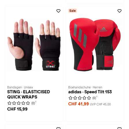
Sale
Bandagen · Unisex
Boxhandschuhe · Herren
STING · ELASTICISED
adidas · Speed Tilt 153
QUICK WRAPS
1
(0)
1
(0)
CHF 41,99
UVP CHF 45,00
CHF 15,99