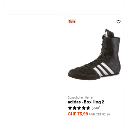
Sale
Boxschuhe · Herren
adidas · Box Hog 2
1
(250)
CHF 73,99
UVP CHF 82,95