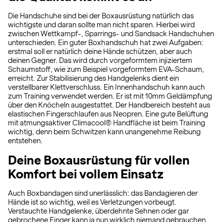
Die Handschuhe sind bei der Boxausrüstung natürlich das
wichtigste und daran sollte man nicht sparen. Hierbei wird
zwischen Wettkampf-, Sparrings- und Sandsack Handschuhen
unterschieden. Ein guter Boxhandschuh hat zwei Aufgaben:
erstmal soll er natürlich deine Hände schützen, aber auch
deinen Gegner. Das wird durch vorgeformtem injiziertem
Schaumstoff, wie zum Beispiel vorgeformtem EVA-Schaum,
erreicht. Zur Stabilisierung des Handgelenks dient ein
verstellbarer Klettverschluss. Ein Innenhandschuh kann auch
zum Training verwendet werden. Er ist mit 10mm Geldämpfung
über den Knöcheln ausgestattet. Der Handbereich besteht aus
elastischen Fingerschlaufen aus Neopren. Eine gute Belüftung
mit atmungsaktiver Climacool® Handfläche ist beim Training
wichtig, denn beim Schwitzen kann unangenehme Reibung
entstehen.
Deine Boxausrüstung für vollen
Komfort bei vollem Einsatz
Auch Boxbandagen sind unerlässlich: das Bandagieren der
Hände ist so wichtig, weil es Verletzungen vorbeugt.
Verstauchte Handgelenke, überdehnte Sehnen oder gar
gebrochene Finger kann ja nun wirklich niemand gebrauchen.