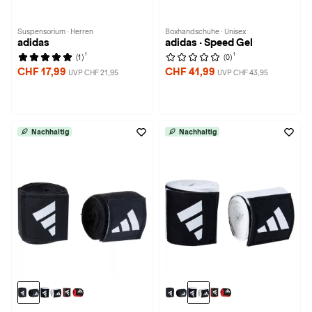
Suspensorium · Herren
Boxhandschuhe · Unisex
adidas
adidas · Speed Gel
1
1
(1)
(0)
CHF 17,99
CHF 41,99
UVP CHF 21,95
UVP CHF 43,95
Nachhaltig
Nachhaltig