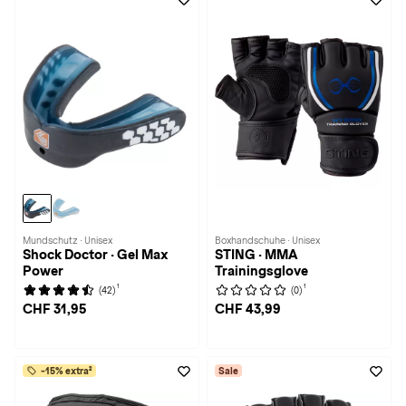
Mundschutz · Unisex
Boxhandschuhe · Unisex
Shock Doctor · Gel Max
STING · MMA
Power
Trainingsglove
1
1
(42)
(0)
CHF 31,95
CHF 43,99
-15% extra²
Sale