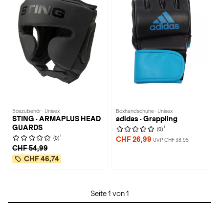
Boxzubehör · Unisex
Boxhandschuhe · Unisex
STING · ARMAPLUS HEAD
adidas · Grappling
GUARDS
1
(0)
1
(0)
CHF 26,99
UVP CHF 38,95
CHF 54,99
CHF 46,74
Seite 1 von 1