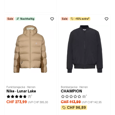
Sale
Nachhaltig
Sale
-15% extra²
Funktionsjacke · Herren
Bomberjacke · Herren
Nike · Lunar Lake
CHAMPION
1
1
(7)
(0)
CHF 273,99
CHF 113,99
UVP CHF 385,00
UVP CHF 142,95
CHF 96,89