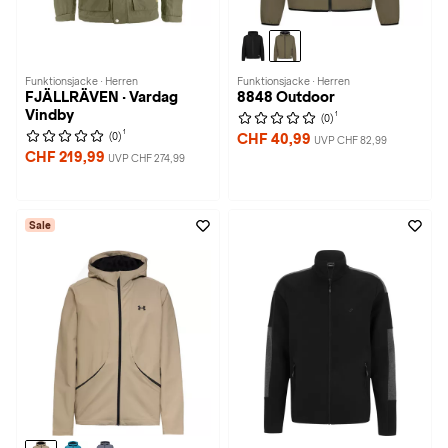
Funktionsjacke · Herren
Funktionsjacke · Herren
FJÄLLRÄVEN · Vardag
8848 Outdoor
Vindby
1
(0)
1
(0)
CHF 40,99
UVP CHF 82,99
CHF 219,99
UVP CHF 274,99
Sale