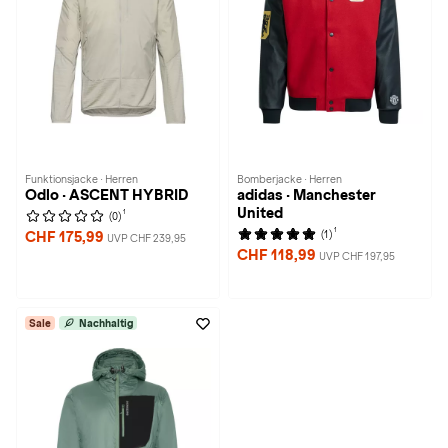
Funktionsjacke · Herren
Bomberjacke · Herren
Odlo · ASCENT HYBRID
adidas · Manchester
United
1
(0)
1
(1)
CHF 175,99
UVP CHF 239,95
CHF 118,99
UVP CHF 197,95
Sale
Nachhaltig