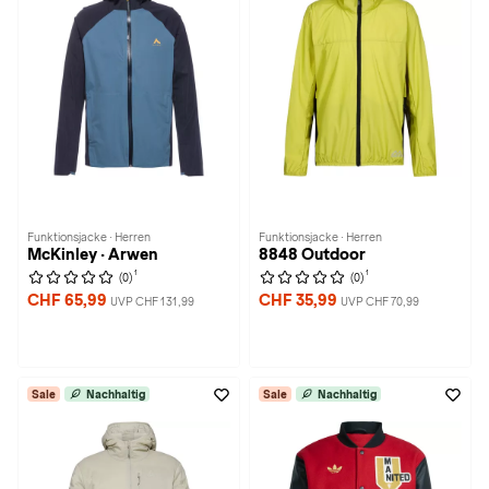
Funktionsjacke · Herren
Funktionsjacke · Herren
McKinley · Arwen
8848 Outdoor
1
1
(0)
(0)
CHF 65,99
CHF 35,99
UVP CHF 131,99
UVP CHF 70,99
Sale
Nachhaltig
Sale
Nachhaltig