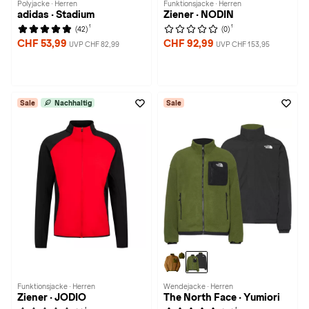
Polyjacke · Herren
Funktionsjacke · Herren
adidas · Stadium
Ziener · NODIN
1
1
(42)
(0)
CHF 53,99
CHF 92,99
UVP CHF 82,99
UVP CHF 153,95
Sale
Nachhaltig
Sale
Funktionsjacke · Herren
Wendejacke · Herren
Ziener · JODIO
The North Face · Yumiori
1
1