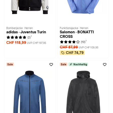
Bomberjacke · Herren
Funktionsjacke · Herren
adidas · Juventus Turin
Salomon · BONATTI
CROSS
1
(2)
1
(10)
CHF 118,99
UVP CHF 197,95
CHF 87,99
UVP CHF 109,95
CHF 74,79
Sale
Sale
Nachhaltig