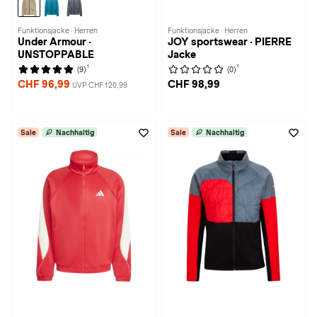
Funktionsjacke · Herren
Funktionsjacke · Herren
Under Armour ·
JOY sportswear · PIERRE
UNSTOPPABLE
Jacke
1
1
(9)
(0)
CHF 96,99
CHF 98,99
UVP CHF 120,99
Sale
Nachhaltig
Sale
Nachhaltig