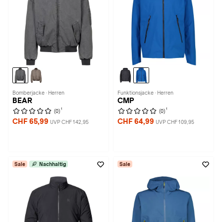
Bomberjacke · Herren
Funktionsjacke · Herren
BEAR
CMP
1
1
(0)
(0)
CHF 65,99
CHF 64,99
UVP CHF 142,95
UVP CHF 109,95
Sale
Nachhaltig
Sale