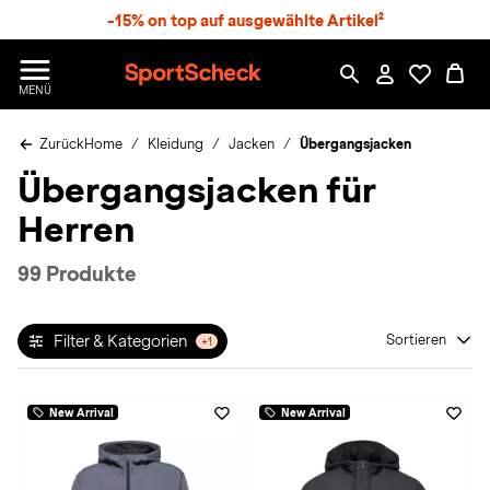
S
-15% on top auf ausgewählte Artikel²
p
r
n
S
MENÜ
g
p
e
o
z
Zurück
Home
Kleidung
Jacken
Übergangsjacken
r
u
t
Übergangsjacken für
m
S
H
c
Herren
a
h
u
e
p
c
99 Produkte
t
k
n
h
Filter & Kategorien
Sortieren
+1
a
t
New Arrival
New Arrival