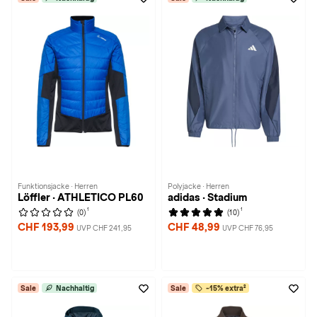
Funktionsjacke · Herren
Polyjacke · Herren
Löffler · ATHLETICO PL60
adidas · Stadium
1
1
(0)
(10)
CHF 193,99
CHF 48,99
UVP CHF 241,95
UVP CHF 76,95
Sale
Nachhaltig
Sale
-15% extra²