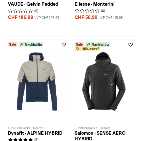
VAUDE · Gelvin Padded
Ellesse · Monterini
1
1
(0)
(0)
CHF 186,99
CHF 56,99
UVP CHF 296,95
UVP CHF 115,95
Sale
Nachhaltig
Sale
Nachhaltig
-15% extra²
Funktionsjacke · Herren
Funktionsjacke · Herren
Dynafit · ALPINE HYBRID
Salomon · SENSE AERO
HYBRID
1
(3)