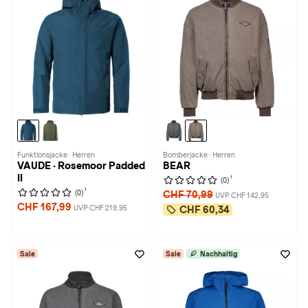
Funktionsjacke · Herren
Bomberjacke · Herren
VAUDE · Rosemoor Padded
BEAR
II
1
(0)
1
(0)
CHF 70,99
UVP CHF 142,95
CHF 167,99
UVP CHF 219,95
CHF 60,34
Sale
Sale
Nachhaltig