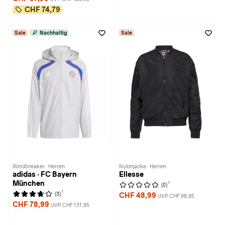
CHF 74,79
Sale
Nachhaltig
Sale
Windbreaker · Herren
Nylonjacke · Herren
adidas · FC Bayern
Ellesse
München
1
(0)
1
(3)
CHF 48,99
UVP CHF 98,95
CHF 78,99
UVP CHF 131,95