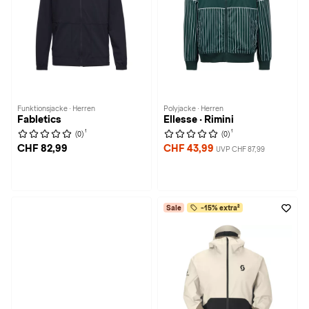
Funktionsjacke · Herren
Polyjacke · Herren
Fabletics
Ellesse · Rimini
1
1
(0)
(0)
CHF 82,99
CHF 43,99
UVP CHF 87,99
Sale
-15% extra²