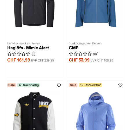
Funktionsjacke · Herren
Funktionsjacke · Herren
Haglöfs · Mimic Alert
CMP
1
1
(0)
(0)
CHF 161,99
CHF 53,99
UVP CHF 239,95
UVP CHF 109,95
Sale
Nachhaltig
Sale
-15% extra²