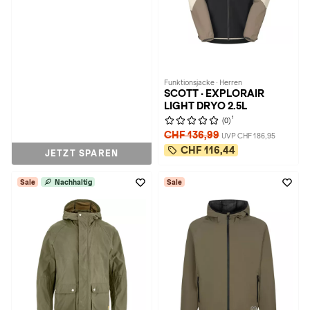
Funktionsjacke · Herren
SCOTT · EXPLORAIR
LIGHT DRYO 2.5L
1
(0)
CHF 136,99
UVP CHF 186,95
CHF 116,44
JETZT SPAREN
Sale
Nachhaltig
Sale