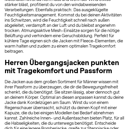
stärker bläst, profitierst du von den windabweisenden
Verarbeitungen. Ebenfalls praktisch: Das ausgeklügelte
Feuchtigkeitsmanagement. Kommst du bei deinen Aktivitäten
ins Schwitzen, wird die Feuchtigkeit schnell nach außen
abgeleitet, verdampft an der Luft und du bleibst angenehm
trocken. Atmungsaktive Mesh-Einsätze sorgen für die nötige
Belüftung und verhindern eine Geruchsbildung. Perfekt für
kühlere Tage eignen sich die Jacken mit Fleece-Elementen, die
warm halten und zudem zu einem optimalen Tragekomfort
beitragen.
Herren Übergangsjacken punkten
mit Tragekomfort und Passform
Die Jacken aus dem großen Sortiment für Männer wissen mit
ihrer Passform zu überzeugen, die dir die Bewegungsfreiheit
schenkt, die du benötigst. Sie sitzen lässig, aber dennoch gut
an deinem Körper. Optimal an diesen anpassen kannst du deine
Jacke dank Kordelzügen am Saum. Wirst du von einem
Regenschauer überrascht, schützt du deinen Kopf mit einer
Kapuze, die du bei einigen Modellen bei Bedarf abnehmen
kannst. Zahlreiche Innen- und Außentaschen bieten Platz, für all
die Habseligkeiten, die du unterwegs benötigst. Entscheide
dich für eine legere Bomberjacke, greife zur Steppjacke oder