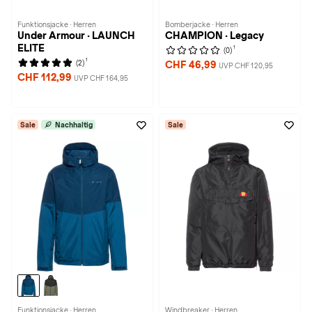
Funktionsjacke · Herren
Bomberjacke · Herren
Under Armour · LAUNCH
CHAMPION · Legacy
ELITE
1
(0)
1
(2)
CHF 46,99
UVP CHF 120,95
CHF 112,99
UVP CHF 164,95
Sale
Nachhaltig
Sale
Funktionsjacke · Herren
Windbreaker · Herren