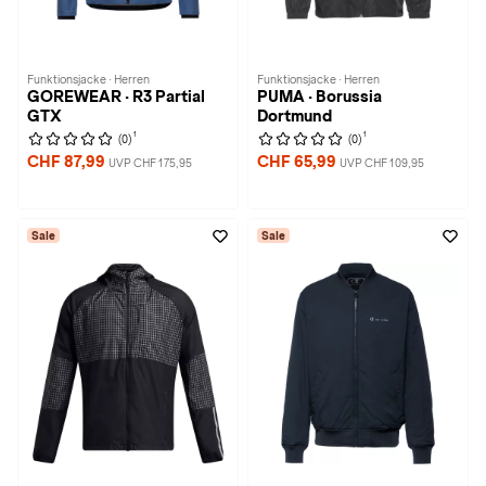
Funktionsjacke · Herren
Funktionsjacke · Herren
GOREWEAR · R3 Partial
PUMA · Borussia
GTX
Dortmund
1
1
(0)
(0)
CHF 87,99
CHF 65,99
UVP CHF 175,95
UVP CHF 109,95
Sale
Sale