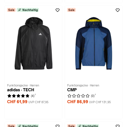
Sale
Nachhaltig
Sale
Funktionsjacke · Herren
Funktionsjacke · Herren
adidas · TECH
CMP
1
1
(4)
(0)
CHF 61,99
CHF 86,99
UVP CHF 87,95
UVP CHF 131,95
Sale
Nachhaltig
Sale
Nachhaltig