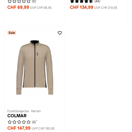
(0)
(44)
CHF 69,99
CHF 134,99
UVP CHF 98,95
UVP CHF 219,95
Sale
Funktionsjacke · Herren
COLMAR
1
(0)
CHF 147,99
UVP CHF 185,95