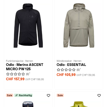
Funktionsjacke · Herren
Windbreaker · Herren
Odlo · Merino ASCENT
Odlo · ESSENTIAL
MICRO PW 125
1
(0)
1
(0)
CHF 105,99
UVP CHF 139,95
CHF 157,99
UVP CHF 199,95
Sale
Nachhaltig
Sale