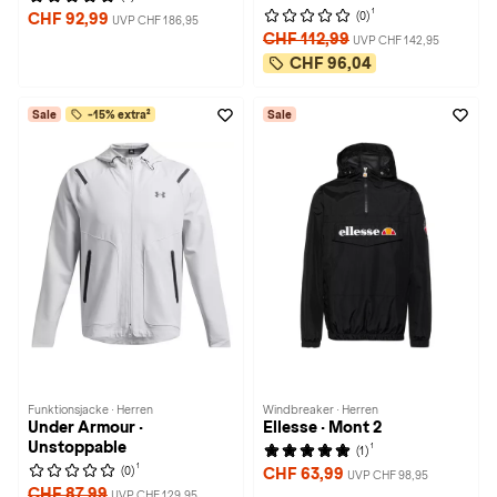
1
(0)
CHF 92,99
UVP CHF 186,95
CHF 112,99
UVP CHF 142,95
CHF 96,04
Sale
-15% extra²
Sale
Funktionsjacke · Herren
Windbreaker · Herren
Under Armour ·
Ellesse · Mont 2
Unstoppable
1
(1)
1
(0)
CHF 63,99
UVP CHF 98,95
CHF 87,99
UVP CHF 129,95