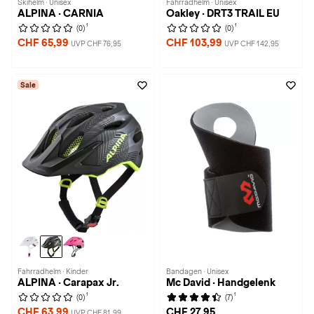
Skihelm · Unisex
Fahrradhelm · Unisex
ALPINA · CARNIA
Oakley · DRT3 TRAIL EU
1
1
(0)
(0)
CHF 65,99
CHF 103,99
UVP CHF 76,95
UVP CHF 142,95
Sale
Fahrradhelm · Kinder
Bandagen · Unisex
ALPINA · Carapax Jr.
Mc David · Handgelenk
1
1
(0)
(7)
CHF 63,99
CHF 27,95
UVP CHF 81,99