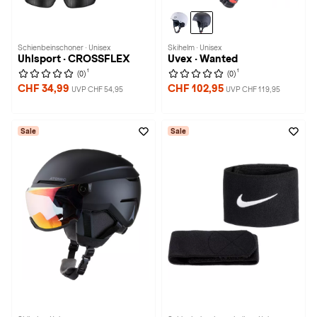
Schienbeinschoner · Unisex
Skihelm · Unisex
Uhlsport · CROSSFLEX
Uvex · Wanted
1
1
(0)
(0)
CHF 34,99
CHF 102,95
UVP CHF 54,95
UVP CHF 119,95
Sale
Sale