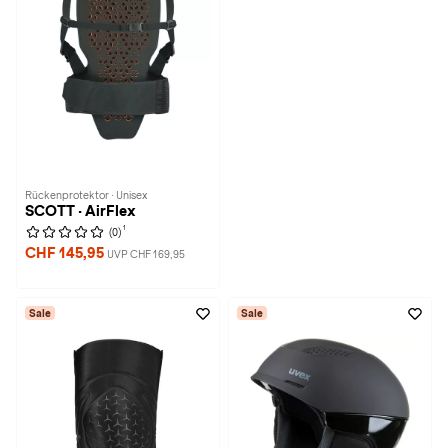
Rückenprotektor · Unisex
SCOTT · AirFlex
1
(0)
CHF 145,95
UVP CHF 169,95
Sale
Sale