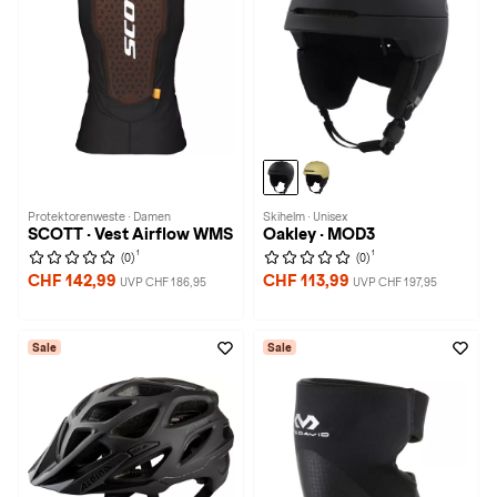
Protektorenweste · Damen
Skihelm · Unisex
SCOTT · Vest Airflow WMS
Oakley · MOD3
1
1
(0)
(0)
CHF 142,99
CHF 113,99
UVP CHF 186,95
UVP CHF 197,95
Sale
Sale