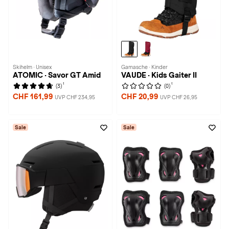
Skihelm · Unisex
Gamasche · Kinder
ATOMIC · Savor GT Amid
VAUDE · Kids Gaiter II
1
1
(3)
(0)
CHF 161,99
CHF 20,99
UVP CHF 234,95
UVP CHF 26,95
Sale
Sale