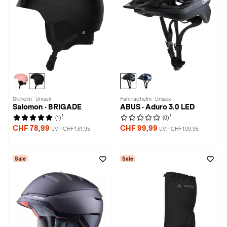
Skihelm · Unisex
Fahrradhelm · Unisex
Salomon · BRIGADE
ABUS · Aduro 3.0 LED
1
1
(1)
(0)
CHF 78,99
CHF 99,99
UVP CHF 131,95
UVP CHF 109,95
Sale
Sale