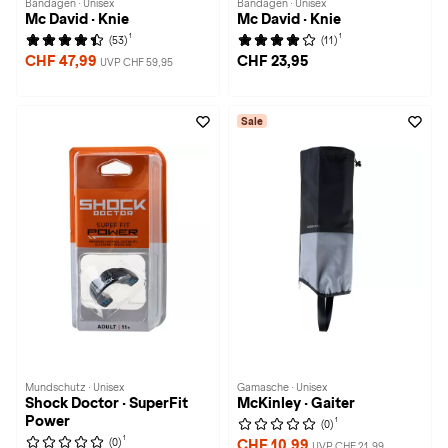
Bandagen · Unisex
Bandagen · Unisex
Mc David · Knie
Mc David · Knie
1
1
(53)
(11)
CHF 47,99
CHF 23,95
UVP CHF 59,95
Sale
Mundschutz · Unisex
Gamasche · Unisex
Shock Doctor · SuperFit
McKinley · Gaiter
Power
1
(0)
1
(0)
CHF 10,99
UVP CHF 21,99