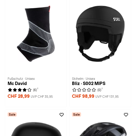
Fußschutz · Unisex
Skihelm · Unisex
Mc David
Bliz · S002 MIPS
1
1
(6)
(0)
CHF 28,99
CHF 98,99
UVP CHF 35,95
UVP CHF 131,95
Sale
Sale