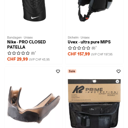
Bandagen · Unisex
Skihelm · Unisex
Nike · PRO CLOSED
Uvex · ultra pure MIPS
PATELLA
1
(0)
1
(0)
CHF 157,99
UVP CHF 197,95
CHF 29,99
UVP CHF 43,95
Sale