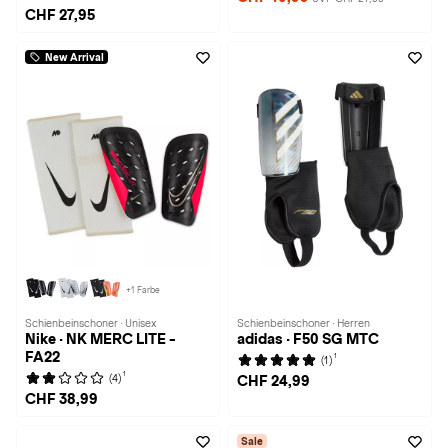
CHF 27,95
New Arrival
+1 Farbe
Schienbeinschoner · Unisex
Schienbeinschoner · Herren
Nike · NK MERC LITE -
adidas · F50 SG MTC
FA22
1
(1)
1
(4)
CHF 24,99
CHF 38,99
Sale