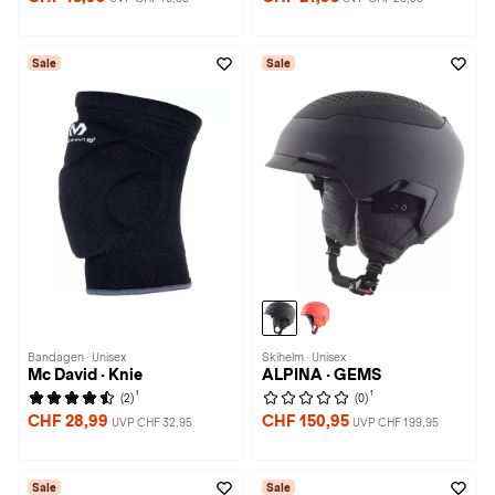
Sale
Sale
Bandagen · Unisex
Skihelm · Unisex
Mc David · Knie
ALPINA · GEMS
1
1
(2)
(0)
CHF 28,99
CHF 150,95
UVP CHF 32,95
UVP CHF 199,95
Sale
Sale