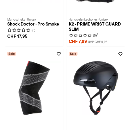
Mundschutz · Unisex
Handgelenkschoner · Unisex
Shock Doctor · Pro Smoke
K2 · PRIME WRIST GUARD
SLIM
1
(0)
1
(0)
CHF 17,95
CHF 7,99
UVP CHF 9,95
Sale
Sale