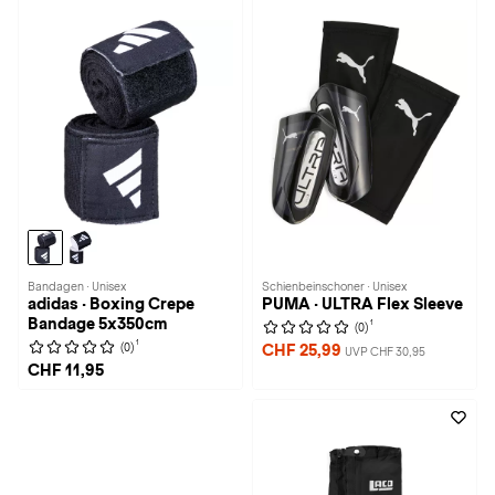
Bandagen · Unisex
Schienbeinschoner · Unisex
adidas · Boxing Crepe
PUMA · ULTRA Flex Sleeve
Bandage 5x350cm
1
(0)
1
(0)
CHF 25,99
UVP CHF 30,95
CHF 11,95