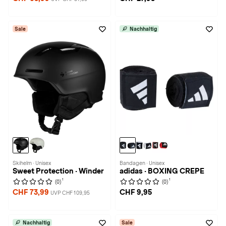
Sale
Nachhaltig
Skihelm · Unisex
Bandagen · Unisex
Sweet Protection · Winder
adidas · BOXING CREPE
1
1
(0)
(0)
CHF 73,99
CHF 9,95
UVP CHF 109,95
Nachhaltig
Sale