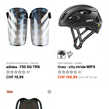
Schienbeinschoner · Herren
Fahrradhelm · Unisex
adidas · F50 SG TRN
Uvex · city stride MIPS
1
1
(0)
(0)
CHF 19,99
CHF 106,99
UVP CHF 131,99
Sale