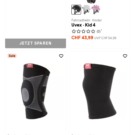
Fahrradhelm · Kinder
Uvex · Kid 4
1
(0)
CHF 43,99
UVP CHF 54,99
JETZT SPAREN
Sale