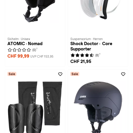
Skihelm · Unisex
Suspensorium · Herren
ATOMIC · Nomad
Shock Doctor · Core
Supporter
1
(0)
1
(8)
CHF 99,99
UVP CHF 153,95
CHF 21,95
Sale
Sale