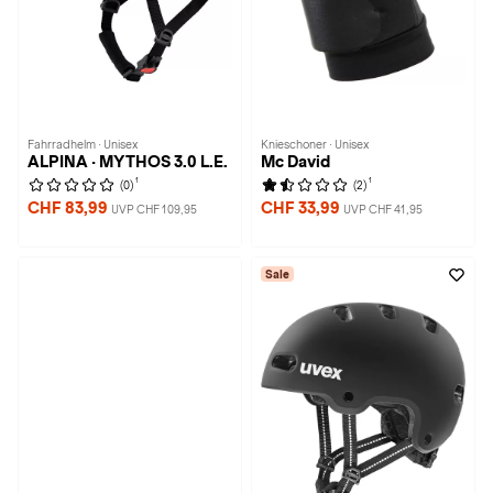
Fahrradhelm · Unisex
Knieschoner · Unisex
ALPINA · MYTHOS 3.0 L.E.
Mc David
1
1
(0)
(2)
CHF 83,99
CHF 33,99
UVP CHF 109,95
UVP CHF 41,95
Sale