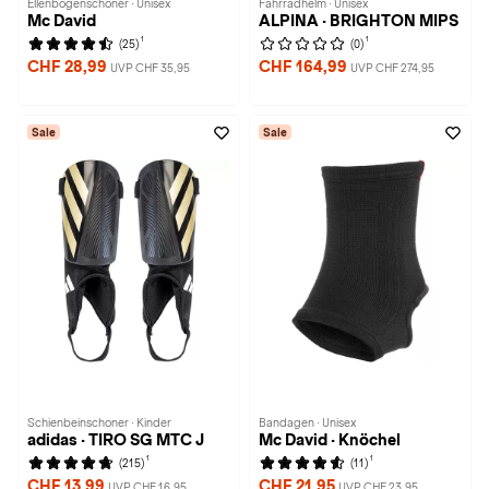
Ellenbogenschoner · Unisex
Fahrradhelm · Unisex
Mc David
ALPINA · BRIGHTON MIPS
1
1
(25)
(0)
CHF 28,99
CHF 164,99
UVP CHF 35,95
UVP CHF 274,95
Sale
Sale
Schienbeinschoner · Kinder
Bandagen · Unisex
adidas · TIRO SG MTC J
Mc David · Knöchel
1
1
(215)
(11)
CHF 13,99
CHF 21,95
UVP CHF 16,95
UVP CHF 23,95