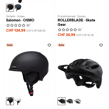
Skihelm · Unisex
Protektorenset · Damen
Salomon · OSMO
ROLLERBLADE · Skate
Gear
1
(0)
1
(0)
CHF 124,99
UVP CHF 208,95
CHF 24,99
UVP CHF 32,95
Sale
Sale