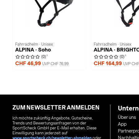
Fahrradhelm · Unisex
Fahrradhelm · Unisex
ALPINA · Soho
ALPINA · BRIGHT
1
1
(0)
(0)
CHF 46,99
CHF 164,99
UVP CHF 76,99
UVP CHF
ZUM NEWSLETTER ANMELDEN
Unter
Über uns
Ich möchte zukünftig Angebote, Gutscheine,
Trends und Bewertungsanfragen von der
App
SportScheck GmbH per E-Mail erhalten. Diese
Partnerp
Einwilligung kann jederzeit auf
Nachhalti
www.sportscheck.ch/newsletter-abmelden
oder