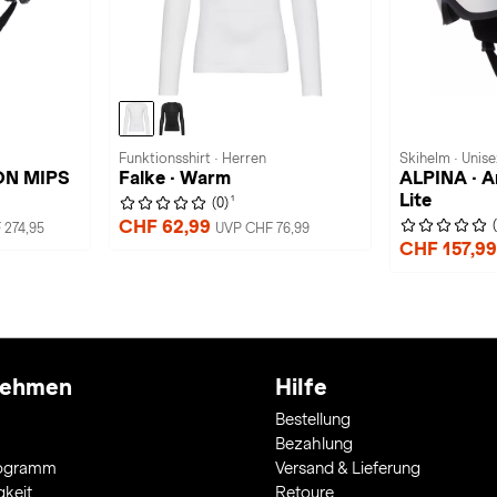
Funktionsshirt · Herren
Skihelm · Unise
ON MIPS
Falke · Warm
ALPINA · A
Lite
1
(0)
CHF 62,99
 274,95
UVP CHF 76,99
CHF 157,9
nehmen
Hilfe
Bestellung
Bezahlung
rogramm
Versand & Lieferung
gkeit
Retoure