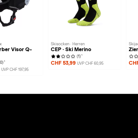
x
Skisocken · Herren
Skija
rber Visor Q-
CEP · Ski Merino
Zie
1
(1)
1
CHF 53,99
CHF
(0)
UVP CHF 60,95
9
UVP CHF 197,95