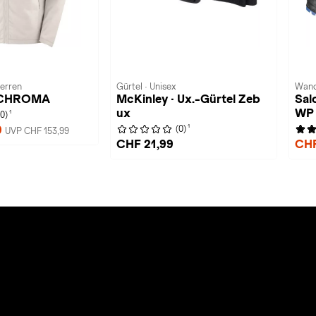
Herren
Gürtel · Unisex
Wand
· CHROMA
McKinley · Ux.-Gürtel Zeb
Sal
ux
WP
1
(0)
1
9
(0)
UVP CHF 153,99
CHF 21,99
CHF