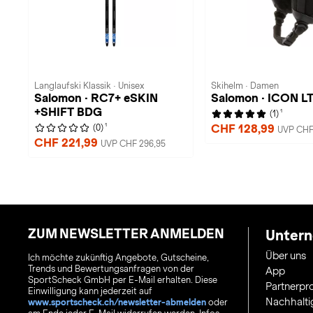
Langlaufski Klassik · Unisex
Skihelm · Damen
Salomon · RC7+ eSKIN
Salomon · ICON L
+SHIFT BDG
1
(1)
1
CHF 128,99
(0)
UVP CHF
CHF 221,99
UVP CHF 296,95
ZUM NEWSLETTER ANMELDEN
Unter
Über uns
Ich möchte zukünftig Angebote, Gutscheine,
Trends und Bewertungsanfragen von der
App
SportScheck GmbH per E-Mail erhalten. Diese
Partnerp
Einwilligung kann jederzeit auf
Nachhalti
www.sportscheck.ch/newsletter-abmelden
oder