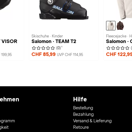
Skischuhe · Kinder
Fleecejacke · 
T VISOR
Salomon · TEAM T2
Salomon 
1
(0)
CHF 85,99
CHF 122,9
 199,95
UVP CHF 114,95
nehmen
Hilfe
Bestellung
Bezahlung
rogramm
Versand & Lieferung
gkeit
Retoure