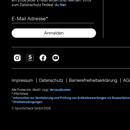
am Ende jeder E-Mail widerrufen werden. Infos
zum Datenschutz findest du
hier
.
E-Mail Adresse
Anmelden
Impressum
Datenschutz
Barrierefreiheitserklärung
AG
Alle Preise inkl. MwSt. zzgl.
Versandkosten
* Pflichtfeld
1
Information zur Verifizierung und Prüfung von Artikelbewertungen via BazaarVoice
²
Einlösebedingungen
© SportScheck GmbH 2026