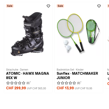
Sale
Sale
Skischuhe · Damen
Badminton Set · Kinder
M
ATOMIC · HAWX MAGNA
Sunflex · MATCHMAKER
85X W
JUNIOR
1
1
(0)
(0)
CHF 299,99
CHF 13,99
UVP CHF 363,00
UVP CHF 19,95