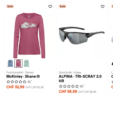
Sale
Sale
Funktionsshirt · Damen
Sportbrille · Unisex
L
McKinley · Shane III
ALPINA · TRI-SCRAY 2.0
HR
1
(0)
1
(0)
CHF 32,99
UVP CHF 65,99
CHF 59,99
UVP CHF 98,95